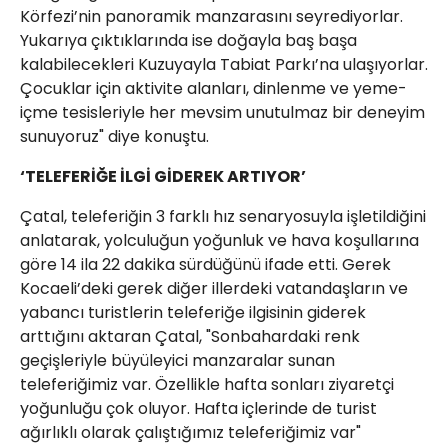
Körfezi’nin panoramik manzarasını seyrediyorlar.
Yukarıya çıktıklarında ise doğayla baş başa
kalabilecekleri Kuzuyayla Tabiat Parkı’na ulaşıyorlar.
Çocuklar için aktivite alanları, dinlenme ve yeme-
içme tesisleriyle her mevsim unutulmaz bir deneyim
sunuyoruz" diye konuştu.
‘TELEFERİĞE İLGİ GİDEREK ARTIYOR’
Çatal, teleferiğin 3 farklı hız senaryosuyla işletildiğini
anlatarak, yolculuğun yoğunluk ve hava koşullarına
göre 14 ila 22 dakika sürdüğünü ifade etti. Gerek
Kocaeli’deki gerek diğer illerdeki vatandaşların ve
yabancı turistlerin teleferiğe ilgisinin giderek
arttığını aktaran Çatal, "Sonbahardaki renk
geçişleriyle büyüleyici manzaralar sunan
teleferiğimiz var. Özellikle hafta sonları ziyaretçi
yoğunluğu çok oluyor. Hafta içlerinde de turist
ağırlıklı olarak çalıştığımız teleferiğimiz var"