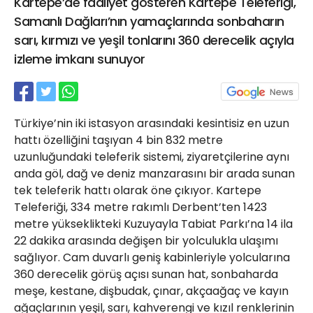
​​​​​​Kartepe’de faaliyet gösteren Kartepe Teleferiği,
21 Gölcük
Samanlı Dağları’nın yamaçlarında sonbaharın
02624132333
sarı, kırmızı ve yeşil tonlarını 360 derecelik açıyla
haber@golcukpostasi.com
izleme imkanı sunuyor
Türkiye’nin iki istasyon arasındaki kesintisiz en uzun
hattı özelliğini taşıyan 4 bin 832 metre
uzunluğundaki teleferik sistemi, ziyaretçilerine aynı
anda göl, dağ ve deniz manzarasını bir arada sunan
tek teleferik hattı olarak öne çıkıyor. Kartepe
Teleferiği, 334 metre rakımlı Derbent’ten 1423
metre yükseklikteki Kuzuyayla Tabiat Parkı’na 14 ila
22 dakika arasında değişen bir yolculukla ulaşımı
sağlıyor. Cam duvarlı geniş kabinleriyle yolcularına
360 derecelik görüş açısı sunan hat, sonbaharda
meşe, kestane, dişbudak, çınar, akçaağaç ve kayın
ağaçlarının yeşil, sarı, kahverengi ve kızıl renklerinin