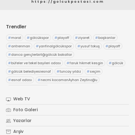
https://golcukpostasi.com
Trendler
#
moral
#
gölcükspor
#
playoff
#
ziyaret
#
başkanlar
#
antrenman
#
yarıfinalgölcükspor
#
yusuf tokuş
#
playoff
#
darıca gençlerbirliğigölcük bakallar
#
büfeler ve tekel bayileri odası
#
faruk hikmet kesgin
#
gölcük
#
gölcük belediyesiesnaf
#
tuncay yıldız
#
seçim
#
esnaf odası
#
necmi kocamanAyhan Zeytinoğlu
#
Kocaeli Sanayi Odası
Web TV
Foto Galeri
Yazarlar
Arşiv