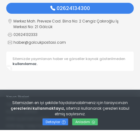
02624134300
Merkez Mah. Preveze Cad. Bina No: 2 Cengiz Çakıroğlu İş
Merkezi No: 21 Gölcük
02624132333
haber@golcukpostasi.com
Sitemizde yayımlanan haber ve görseller kaynak gösterilmeden
kullanılamaz.
Yayın İlkeleri
Sitemizden en iyi şekilde faydalanabilmeniz için tarayıcınızın
Veri Politikası
çerezlerini kullanmaktayız,
sitemizi kullanarak çerezleri kabul
Kullanım Şartları
etmiş saylırsınız.
KVKK Aydınlatma Metni
Detaylar
Anladım
KVKK Bilgi Talep Formu