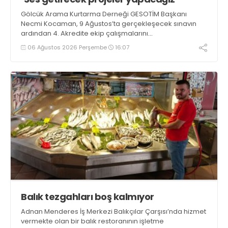
Gölcük Arama Kurtarma Derneği GESOTİM Başkanı
Necmi Kocaman, 9 Ağustos’ta gerçekleşecek sınavın
ardından 4. Akredite ekip çalışmalarını
tamamlayacaklarını ifade ederek açıklamalarda
06 Ağustos 2026 Perşembe
16:07
bulundu. Kocaman, “Gölcük’te ve Kocaeli genelinde ses
getirecek projelerimizi tek tek hayata geçireceğiz” dedi
Balık tezgahları boş kalmıyor
Adnan Menderes İş Merkezi Balıkçılar Çarşısı’nda hizmet
vermekte olan bir balık restoranının işletme