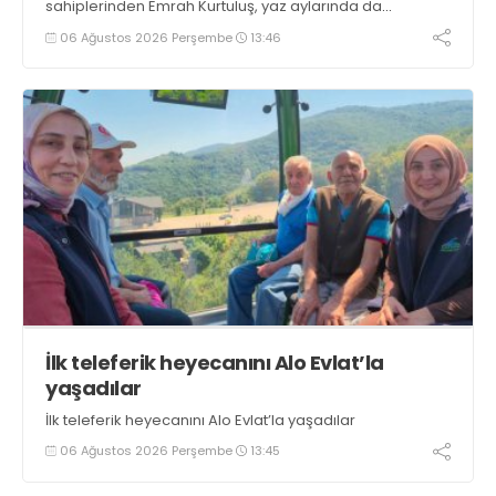
sahiplerinden Emrah Kurtuluş, yaz aylarında da
tezgahlarda taze balık bulunduğunu ifade ederek “Yıl
06 Ağustos 2026 Perşembe
13:46
boyunca tezgahlarda taze balık bulmak mümkün
oluyor” dedi
İlk teleferik heyecanını Alo Evlat’la
yaşadılar
İlk teleferik heyecanını Alo Evlat’la yaşadılar
06 Ağustos 2026 Perşembe
13:45