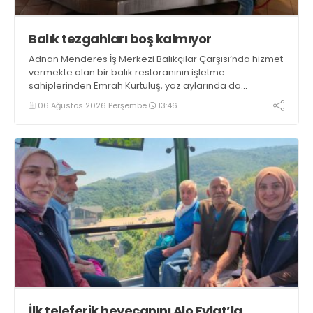
Balık tezgahları boş kalmıyor
Adnan Menderes İş Merkezi Balıkçılar Çarşısı’nda hizmet
vermekte olan bir balık restoranının işletme
sahiplerinden Emrah Kurtuluş, yaz aylarında da
tezgahlarda taze balık bulunduğunu ifade ederek “Yıl
06 Ağustos 2026 Perşembe
13:46
boyunca tezgahlarda taze balık bulmak mümkün
oluyor” dedi
İlk teleferik heyecanını Alo Evlat’la