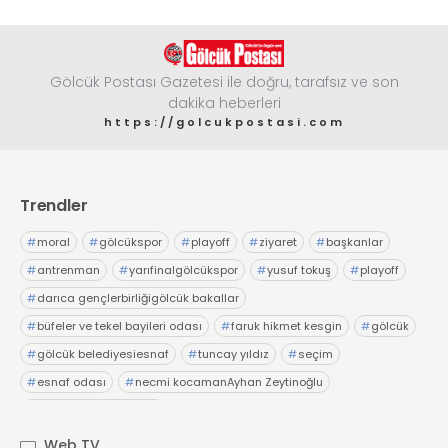
Gölcük Postası Gazetesi ile doğru, tarafsız ve son
dakika heberleri
https://golcukpostasi.com
Trendler
#
moral
#
gölcükspor
#
playoff
#
ziyaret
#
başkanlar
#
antrenman
#
yarıfinalgölcükspor
#
yusuf tokuş
#
playoff
#
darıca gençlerbirliğigölcük bakallar
#
büfeler ve tekel bayileri odası
#
faruk hikmet kesgin
#
gölcük
#
gölcük belediyesiesnaf
#
tuncay yıldız
#
seçim
#
esnaf odası
#
necmi kocamanAyhan Zeytinoğlu
#
Kocaeli Sanayi Odası
Web TV