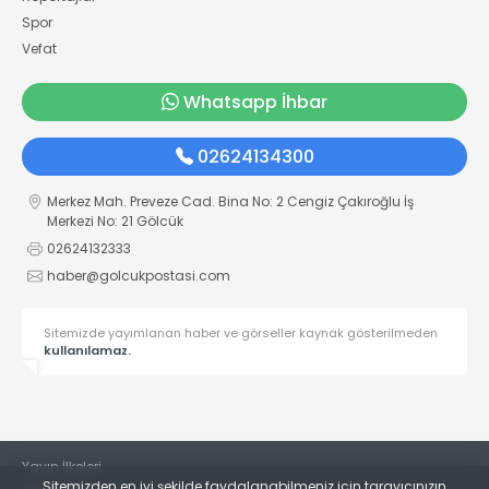
Spor
Vefat
Whatsapp İhbar
02624134300
Merkez Mah. Preveze Cad. Bina No: 2 Cengiz Çakıroğlu İş
Merkezi No: 21 Gölcük
02624132333
haber@golcukpostasi.com
Sitemizde yayımlanan haber ve görseller kaynak gösterilmeden
kullanılamaz.
Yayın İlkeleri
Sitemizden en iyi şekilde faydalanabilmeniz için tarayıcınızın