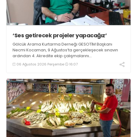
‘Ses getirecek projeler yapacağız’
Gölcük Arama Kurtarma Derneği GESOTİM Başkanı
Necmi Kocaman, 9 Ağustos’ta gerçekleşecek sınavın
ardından 4. Akredite ekip çalışmalarını
tamamlayacaklarını ifade ederek açıklamalarda
06 Ağustos 2026 Perşembe
16:07
bulundu. Kocaman, “Gölcük’te ve Kocaeli genelinde ses
getirecek projelerimizi tek tek hayata geçireceğiz” dedi