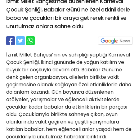
İzmit Millet Bahçesi’nde düzenlenen Karneval
21 Gölcük
Çocuk Şenliği, Babalar Günü’ne özel etkinliklerle
02624132333
baba ve çocukları bir araya getirerek renkli ve
haber@golcukpostasi.com
unutulmaz anlara sahne oldu
İzmit Millet Bahçesi’nin ev sahipliği yaptığı Karneval
Çocuk Şenliği, ikinci gününde de yoğun katılım ve
büyük bir coşkuyla devam etti. Babalar Günü’ne
denk gelen organizasyon, ailelerin birlikte vakit
geçirmesine olanak sağlayan özel etkinliklerle daha
da anlam kazandı. Gün boyunca düzenlenen
atölyeler, yarışmalar ve eğlenceli aktivitelerde
çocuklar kadar babalar da etkinliklerin bir parçası
oldu. Çocuklarıyla birlikte sahneye çıkan, oyun
alanlarında vakit geçiren ve çeşitli yarışmalara
katılan babalar, hem eğlenceli anlar yaşadı hem de
çocuklarıyla unutulmaz hatıralar biriktirdi.