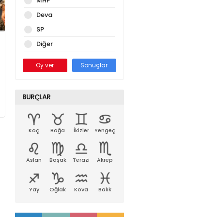
MHP
Deva
SP
Diğer
Oy ver
Sonuçlar
BURÇLAR
Koç
Boğa
İkizler
Yengeç
Aslan
Başak
Terazi
Akrep
Yay
Oğlak
Kova
Balık