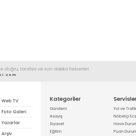
e doğru, tarafsız ve son dakika heberleri
si.com
Kategoriler
Servisle
Web TV
Gündem
Yol ve Trafi
Foto Galeri
Asayiş
Nöbetçi Ec
Yazarlar
Siyaset
Hava Duru
Eğitim
Puan Duru
Arşiv