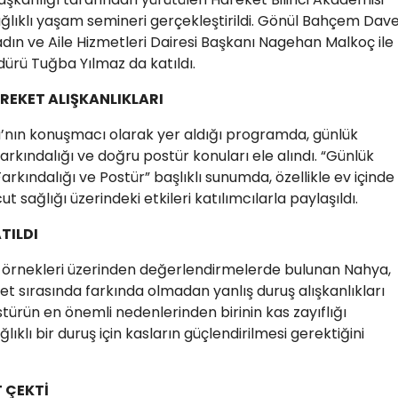
ğlıklı yaşam semineri gerçekleştirildi. Gönül Bahçem Dav
ın ve Aile Hizmetleri Dairesi Başkanı Nagehan Malkoç ile
dürü Tuğba Yılmaz da katıldı.
REKET ALIŞKANLIKLARI
a’nın konuşmacı olarak yer aldığı programda, günlük
rkındalığı ve doğru postür konuları ele alındı. “Günlük
rkındalığı ve Postür” başlıklı sunumda, özellikle ev içinde
t sağlığı üzerindeki etkileri katılımcılarla paylaşıldı.
TILDI
 örnekleri üzerinden değerlendirmelerde bulunan Nahya,
t sırasında farkında olmadan yanlış duruş alışkanlıkları
 postürün en önemli nedenlerinden birinin kas zayıflığı
klı bir duruş için kasların güçlendirilmesi gerektiğini
 ÇEKTİ