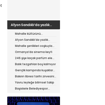
et
Afyon Sandıklı’da yazlık
patates hasadı
Mahalle kültürünü
canlandıran şenlik
Afyon Sandıklı’da yazlık
patates hasadı
Mahalle şenlikleri coşkuyla
sürüyor
Ormanya’da sinema keyfi
246 şişe kaçak parfüm ele
geçirildi
Balık tezgahları boş kalmıyor
Gençlik kampında kuşaklar
buluştu
Bakırın libresi tarihi zirvesini
test ediyor
Yavru leyleğe bilimsel takip
Başiskele Belediyespor
Gelişim Ligi’ne hazır