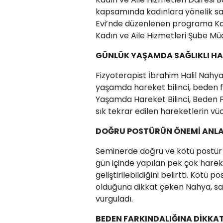
kapsamında kadınlara yönelik sa
Evi’nde düzenlenen programa Kad
Kadın ve Aile Hizmetleri Şube Mü
GÜNLÜK YAŞAMDA SAĞLIKLI HA
Fizyoterapist İbrahim Halil Nahy
yaşamda hareket bilinci, beden fa
Yaşamda Hareket Bilinci, Beden Fa
sık tekrar edilen hareketlerin vücu
DOĞRU POSTÜRÜN ÖNEMİ ANLA
Seminerde doğru ve kötü postür
gün içinde yapılan pek çok hareke
geliştirilebildiğini belirtti. Kötü
olduğuna dikkat çeken Nahya, sağlı
vurguladı.
BEDEN FARKINDALIĞINA DİKKAT