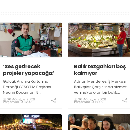
‘Ses getirecek
Balık tezgahları boş
projeler yapacağız’
kalmıyor
Gölcük Arama Kurtarma
Adnan Menderes İş Merkezi
Derneği GESOTİM Başkanı
Balıkçılar Çarşısı’nda hizmet
Necmi Kocaman, 9
vermekte olan bir balık
Ağustos’ta gerçekleşecek
restoranının işletme
06 Ağustos 2026
06 Ağustos 2026
Perşembe
16:07
Perşembe
13:46
sınavın ardından 4. Akredite
sahiplerinden Emrah
ekip çalışmalarını
Kurtuluş, yaz aylarında da
tamamlayacaklarını ifade
tezgahlarda taze balık
ederek açıklamalarda
bulunduğunu ifade ederek
bulundu. Kocaman,
“Yıl boyunca tezgahlarda