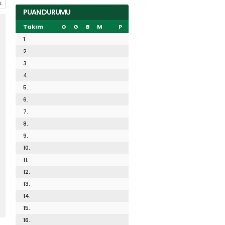
PUAN DURUMU
Takım
O
G
B
M
P
1.
2.
3.
4.
5.
6.
7.
8.
9.
10.
11.
12.
13.
14.
15.
16.