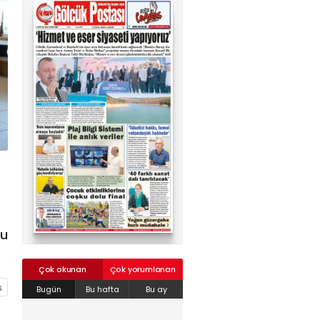
02624132333
haber@golcukpostasi.com
ru
Çok okunan
Çok yorumlanan
Bugün
Bu hafta
Bu ay