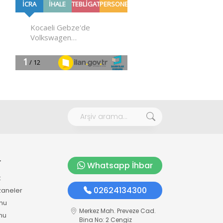
r
Whatsapp İhbar
k
02624134300
zaneler
mu
Merkez Mah. Preveze Cad.
mu
Bina No: 2 Cengiz