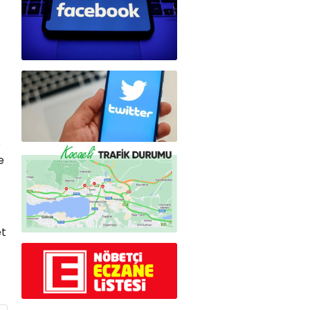
e
e
et