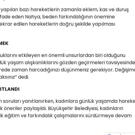
apılan bazı hareketlerin zamanla eklem, kas ve duruş
 ifade eden Nahya, beden farkındalığının önemine
 tekrar edilen hareketlerin doğru şekilde yapılması
TMEK
klarını etkileyen en önemli unsurlardan biri olduğunu
lük yaşam alışkanlıklarını gözden geçirmeleri tavsiyesind
erede zaman harcadığınızı düşünmeniz gerekiyor. Değişim
sınız” dedi.
ITLANDI
n soruları yanıtlanırken, kadınlara günlük yaşamda harek
 öneriler paylaşıldı. Büyükşehir Belediyesi, kadınların
ik eğitim ve farkındalık çalışmalarını sürdürmeye devam