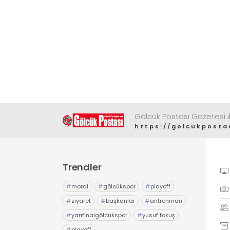
Gölcük Postası Gazetesi il
https://golcukposta
Trendler
#
moral
#
gölcükspor
#
playoff
#
ziyaret
#
başkanlar
#
antrenman
#
yarıfinalgölcükspor
#
yusuf tokuş
#
playoff