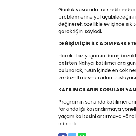
Günlük yaşamda fark edilmeden y
problemlerine yol açabileceğini
değinerek özellikle ev içinde sık
gerektiğini söyledi.
DEĞİŞİM İÇİN İLK ADIM FARK E
Hareketsiz yaşamın duruş bozuklu
belirten Nahya, katılımcılara gün
bulunarak, “Gün içinde en çok n
ve düzeltmeye oradan başlayacak
KATILIMCILARIN SORULARI YAN
Programın sonunda katılımcıları
farkındalığı kazandırmaya yönelik
yaşam kalitesini artırmaya yönel
edecek.