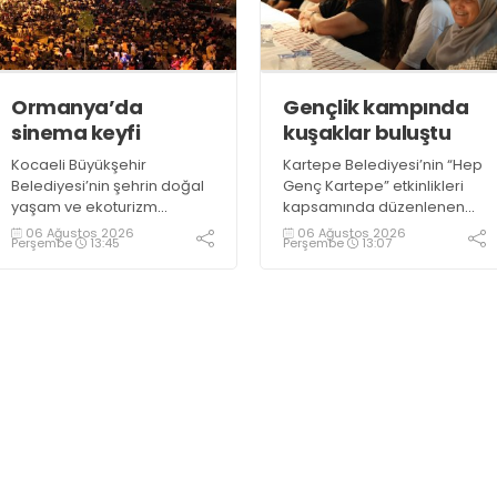
“Gölcük’te ve Kocaeli
taze balık bulmak mümkün
genelinde ses getirecek
oluyor” dedi
projelerimizi tek tek hayata
geçireceğiz” dedi
Ormanya’da
Gençlik kampında
sinema keyfi
kuşaklar buluştu
Kocaeli Büyükşehir
Kartepe Belediyesi’nin “Hep
Belediyesi’nin şehrin doğal
Genç Kartepe” etkinlikleri
yaşam ve ekoturizm
kapsamında düzenlenen
merkezi Ormanya’da
Gençlik ve Gelişim Kampı’na
06 Ağustos 2026
06 Ağustos 2026
Perşembe
13:45
Perşembe
13:07
düzenlediği “Gece
katılan gençler, Kocaeli
Sineması” etkinliği
Huzurevi sakinleriyle bir
vatandaşlardan büyük ilgi
araya geldi
görüyor