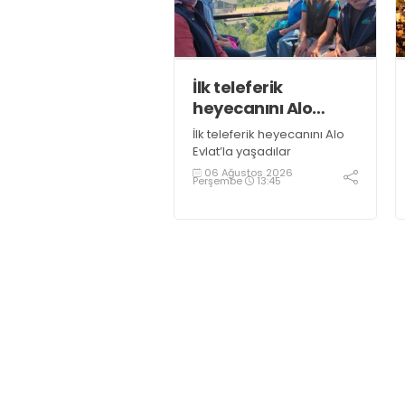
İlk teleferik
heyecanını Alo
Evlat’la yaşadılar
İlk teleferik heyecanını Alo
Evlat’la yaşadılar
06 Ağustos 2026
Perşembe
13:45