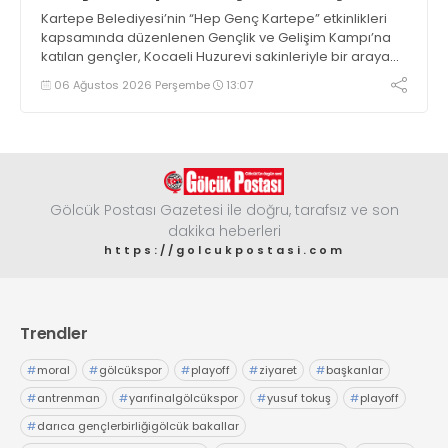
Kartepe Belediyesi’nin “Hep Genç Kartepe” etkinlikleri
kapsamında düzenlenen Gençlik ve Gelişim Kampı’na
katılan gençler, Kocaeli Huzurevi sakinleriyle bir araya
geldi
06 Ağustos 2026 Perşembe
13:07
Gölcük Postası Gazetesi ile doğru, tarafsız ve son
dakika heberleri
https://golcukpostasi.com
Trendler
#
moral
#
gölcükspor
#
playoff
#
ziyaret
#
başkanlar
#
antrenman
#
yarıfinalgölcükspor
#
yusuf tokuş
#
playoff
#
darıca gençlerbirliğigölcük bakallar