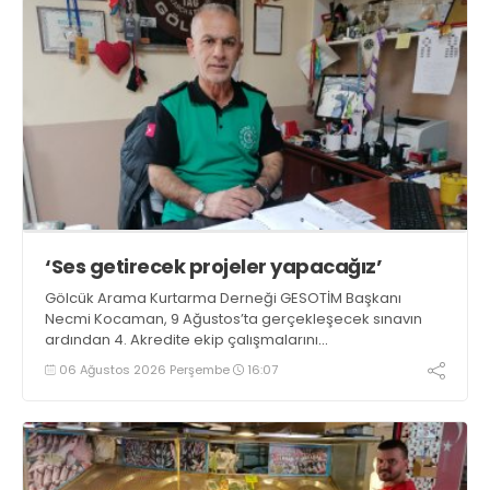
‘Ses getirecek projeler yapacağız’
Gölcük Arama Kurtarma Derneği GESOTİM Başkanı
Necmi Kocaman, 9 Ağustos’ta gerçekleşecek sınavın
ardından 4. Akredite ekip çalışmalarını
tamamlayacaklarını ifade ederek açıklamalarda
06 Ağustos 2026 Perşembe
16:07
bulundu. Kocaman, “Gölcük’te ve Kocaeli genelinde ses
getirecek projelerimizi tek tek hayata geçireceğiz” dedi