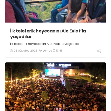
İlk teleferik heyecanını Alo Evlat’la
yaşadılar
İlk teleferik heyecanını Alo Evlat’la yaşadılar
06 Ağustos 2026 Perşembe
13:45