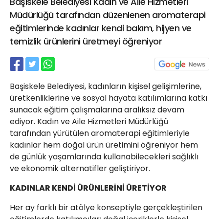
Başiskele Belediyesi Kadın ve Aile Hizmetleri
21 Gölcük
Müdürlüğü tarafından düzenlenen aromaterapi
02624132333
eğitimlerinde kadınlar kendi bakım, hijyen ve
haber@golcukpostasi.com
temizlik ürünlerini üretmeyi öğreniyor
Başiskele Belediyesi, kadınların kişisel gelişimlerine,
üretkenliklerine ve sosyal hayata katılımlarına katkı
sunacak eğitim çalışmalarına aralıksız devam
ediyor. Kadın ve Aile Hizmetleri Müdürlüğü
tarafından yürütülen aromaterapi eğitimleriyle
kadınlar hem doğal ürün üretimini öğreniyor hem
de günlük yaşamlarında kullanabilecekleri sağlıklı
ve ekonomik alternatifler geliştiriyor.
KADINLAR KENDİ ÜRÜNLERİNİ ÜRETİYOR
Her ay farklı bir atölye konseptiyle gerçekleştirilen