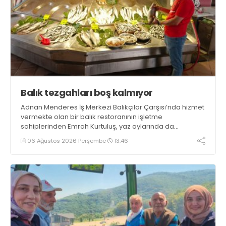
Balık tezgahları boş kalmıyor
Adnan Menderes İş Merkezi Balıkçılar Çarşısı’nda hizmet
vermekte olan bir balık restoranının işletme
sahiplerinden Emrah Kurtuluş, yaz aylarında da
tezgahlarda taze balık bulunduğunu ifade ederek “Yıl
06 Ağustos 2026 Perşembe
13:46
boyunca tezgahlarda taze balık bulmak mümkün
oluyor” dedi