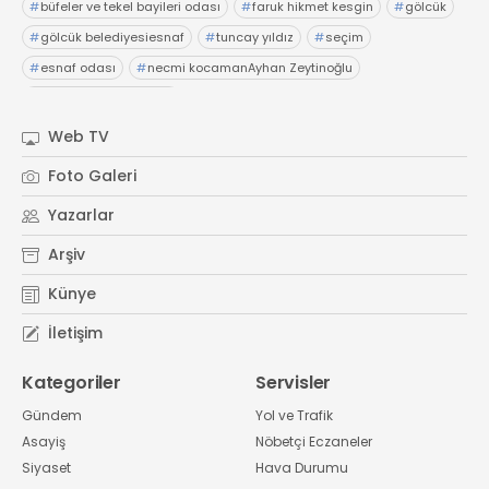
#
büfeler ve tekel bayileri odası
#
faruk hikmet kesgin
#
gölcük
#
gölcük belediyesiesnaf
#
tuncay yıldız
#
seçim
#
esnaf odası
#
necmi kocamanAyhan Zeytinoğlu
#
Kocaeli Sanayi Odası
Web TV
Foto Galeri
Yazarlar
Arşiv
Künye
İletişim
Kategoriler
Servisler
Gündem
Yol ve Trafik
Asayiş
Nöbetçi Eczaneler
Siyaset
Hava Durumu