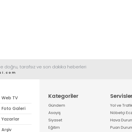
e doğru, tarafsız ve son dakika heberleri
si.com
Kategoriler
Servisle
Web TV
Gündem
Yol ve Trafi
Foto Galeri
Asayiş
Nöbetçi Ec
Yazarlar
Siyaset
Hava Duru
Eğitim
Puan Duru
Arşiv