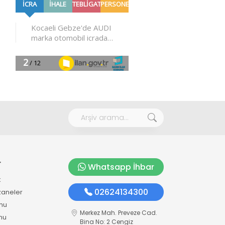
r
Whatsapp İhbar
k
02624134300
zaneler
mu
Merkez Mah. Preveze Cad.
mu
Bina No: 2 Cengiz