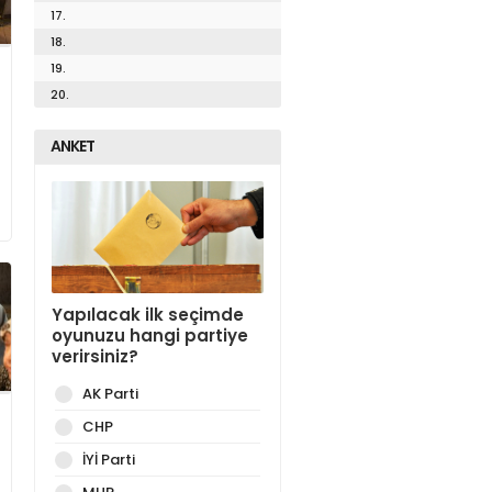
17.
18.
19.
20.
ANKET
Yapılacak ilk seçimde
oyunuzu hangi partiye
verirsiniz?
AK Parti
CHP
İYİ Parti