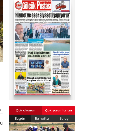
02624132333
haber@golcukpostasi.com
Çok okunan
Çok yorumlanan
Bugün
Bu hafta
Bu ay
ğü