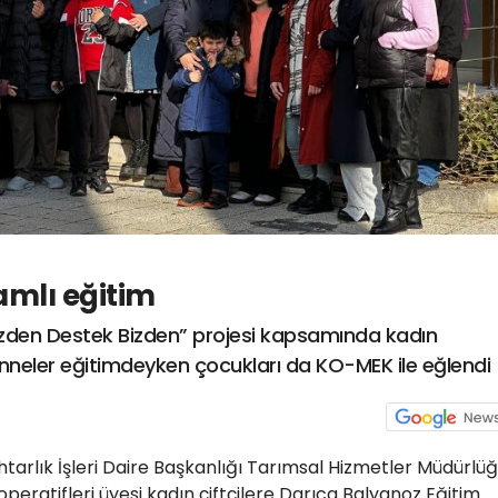
amlı eğitim
 Sizden Destek Bizden” projesi kapsamında kadın
çi anneler eğitimdeyken çocukları da KO-MEK ile eğlendi
tarlık İşleri Daire Başkanlığı Tarımsal Hizmetler Müdürlü
eratifleri üyesi kadın çiftçilere Darıca Balyanoz Eğitim