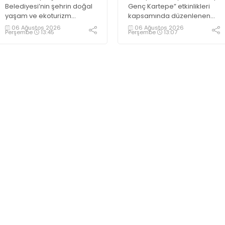
Belediyesi’nin şehrin doğal
Genç Kartepe” etkinlikleri
yaşam ve ekoturizm
kapsamında düzenlenen
merkezi Ormanya’da
Gençlik ve Gelişim Kampı’na
06 Ağustos 2026
06 Ağustos 2026
Perşembe
13:45
Perşembe
13:07
düzenlediği “Gece
katılan gençler, Kocaeli
Sineması” etkinliği
Huzurevi sakinleriyle bir
vatandaşlardan büyük ilgi
araya geldi
görüyor