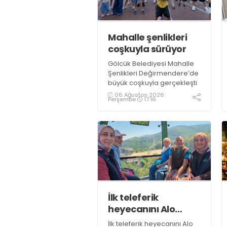
Mahalle şenlikleri
coşkuyla sürüyor
Gölcük Belediyesi Mahalle
Şenlikleri Değirmendere’de
büyük coşkuyla gerçekleşti
06 Ağustos 2026
Perşembe
17:16
İlk teleferik
heyecanını Alo
Evlat’la yaşadılar
İlk teleferik heyecanını Alo