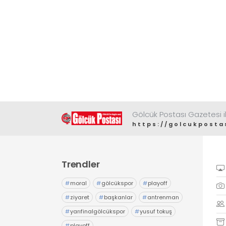
Gölcük Postası Gazetesi il
https://golcukposta
Trendler
#
moral
#
gölcükspor
#
playoff
#
ziyaret
#
başkanlar
#
antrenman
#
yarıfinalgölcükspor
#
yusuf tokuş
#
playoff