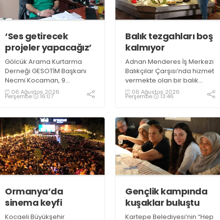
‘Ses getirecek
Balık tezgahları boş
projeler yapacağız’
kalmıyor
Gölcük Arama Kurtarma
Adnan Menderes İş Merkezi
Derneği GESOTİM Başkanı
Balıkçılar Çarşısı’nda hizmet
Necmi Kocaman, 9
vermekte olan bir balık
Ağustos’ta gerçekleşecek
restoranının işletme
06 Ağustos 2026
06 Ağustos 2026
Perşembe
16:07
Perşembe
13:46
sınavın ardından 4. Akredite
sahiplerinden Emrah
ekip çalışmalarını
Kurtuluş, yaz aylarında da
tamamlayacaklarını ifade
tezgahlarda taze balık
ederek açıklamalarda
bulunduğunu ifade ederek
bulundu. Kocaman,
“Yıl boyunca tezgahlarda
“Gölcük’te ve Kocaeli
taze balık bulmak mümkün
genelinde ses getirecek
oluyor” dedi
projelerimizi tek tek hayata
geçireceğiz” dedi
Ormanya’da
Gençlik kampında
sinema keyfi
kuşaklar buluştu
Kocaeli Büyükşehir
Kartepe Belediyesi’nin “Hep