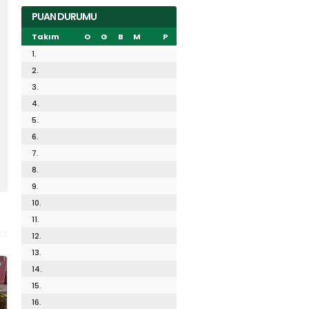
PUAN DURUMU
Takım
O
G
B
M
P
1.
2.
3.
4.
5.
6.
7.
8.
9.
10.
11.
12.
13.
14.
15.
16.