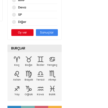
MHP
Deva
SP
Diğer
Oy ver
Sonuçlar
BURÇLAR
Koç
Boğa
İkizler
Yengeç
Aslan
Başak
Terazi
Akrep
Yay
Oğlak
Kova
Balık