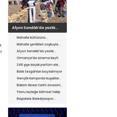
Ormanya’da sinema keyfi
Mahalle kültürünü
canlandıran şenlik
Mahalle şenlikleri coşkuyla
e
sürüyor
ı
Afyon Sandıklı’da yazlık
patates hasadı
Ormanya’da sinema keyfi
246 şişe kaçak parfüm ele
geçirildi
Balık tezgahları boş kalmıyor
Gençlik kampında kuşaklar
buluştu
Bakırın libresi tarihi zirvesini
test ediyor
Yavru leyleğe bilimsel takip
Başiskele Belediyespor
Gelişim Ligi’ne hazır