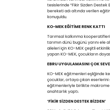
tesislerinde “Fikir Sizden Destek
bereketi adı altında verilen eğit
konuşuldu.
KO-MEK EĞİTİME RENK KATTI
Tarımsal kalkınma kooperatifleri 
tarımın dünü bugünü yarını ele alı
aileleri için KO-MEK çeşitli etki
yapan KO-MEK, çocukların doyası
EBRU UYGULAMASINI ÇOK SEVD
KO-MEK eğitmenleri eşliğinde kend
çocuklar, ortaya çıkan eserleri
eğitmenleriyle birlikte makrome
anahtarlık yaptı.
‘FİKİR SİZDEN DESTEK BİZDEN’