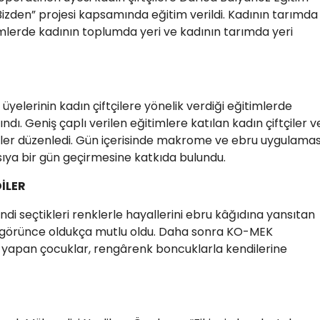
 Bizden” projesi kapsamında eğitim verildi. Kadının tarımda
imlerde kadının toplumda yeri ve kadının tarımda yeri
üyelerinin kadın çiftçilere yönelik verdiği eğitimlerde
ndı. Geniş çaplı verilen eğitimlere katılan kadın çiftçiler v
nlikler düzenledi. Gün içerisinde makrome ve ebru uygulamas
ya bir gün geçirmesine katkıda bulundu.
İLER
i seçtikleri renklerle hayallerini ebru kâğıdına yansıtan
ni görünce oldukça mutlu oldu. Daha sonra KO-MEK
 yapan çocuklar, rengârenk boncuklarla kendilerine