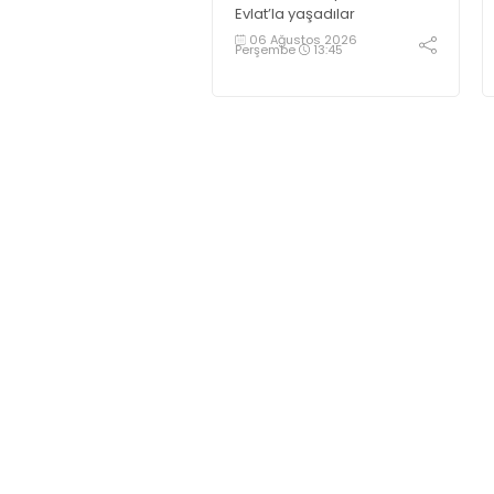
Evlat’la yaşadılar
06 Ağustos 2026
Perşembe
13:45