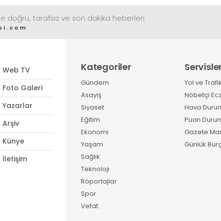
e doğru, tarafsız ve son dakika heberleri
si.com
Kategoriler
Servisle
Web TV
Gündem
Yol ve Trafi
Foto Galeri
Asayiş
Nöbetçi Ec
Yazarlar
Siyaset
Hava Duru
Eğitim
Puan Duru
Arşiv
Ekonomi
Gazete Man
Künye
Yaşam
Günlük Burç
Sağlık
İletişim
Teknoloji
Röportajlar
Spor
Vefat