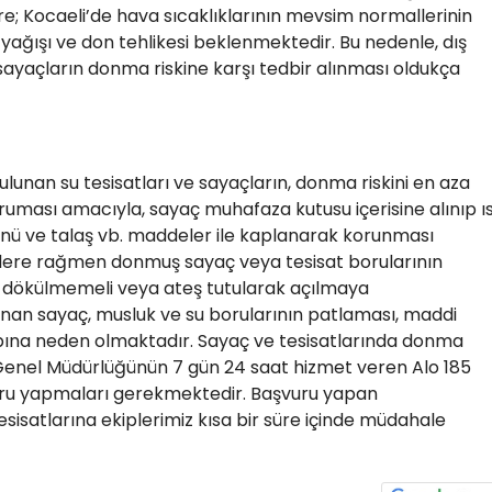
; Kocaeli’de hava sıcaklıklarının mevsim normallerinin
yağışı ve don tehlikesi beklenmektedir. Bu nedenle, dış
ayaçların donma riskine karşı tedbir alınması oldukça
lunan su tesisatları ve sayaçların, donma riskini en aza
ruması amacıyla, sayaç muhafaza kutusu içerisine alınıp ıs
nü ve talaş vb. maddeler ile kaplanarak korunması
lere rağmen donmuş sayaç veya tesisat borularının
su dökülmemeli veya ateş tutularak açılmaya
donan sayaç, musluk ve su borularının patlaması, maddi
bına neden olmaktadır. Sayaç ve tesisatlarında donma
Genel Müdürlüğünün 7 gün 24 saat hizmet veren Alo 185
uru yapmaları gerekmektedir. Başvuru yapan
sisatlarına ekiplerimiz kısa bir süre içinde müdahale