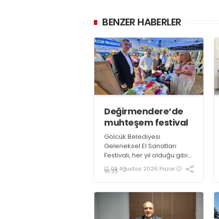
BENZER HABERLER
Değirmendere’de
muhteşem festival
Gölcük Belediyesi
Geleneksel El Sanatları
Festivali, her yıl olduğu gibi
bu yıl da göz nuru binlerce
09 Ağustos 2026 Pazar
16:35
ürün ve el emeği ustası
sanatçının katılımı ile 3 gün
boyunca Değirmendere
İskele meydanında
gerçekleştirildi