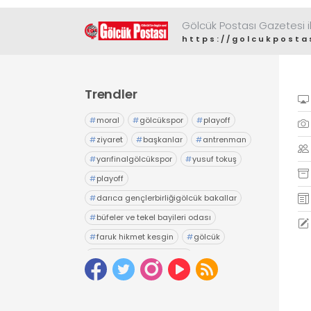
Gölcük Postası Gazetesi il
https://golcukposta
Trendler
#
moral
#
gölcükspor
#
playoff
#
ziyaret
#
başkanlar
#
antrenman
#
yarıfinalgölcükspor
#
yusuf tokuş
#
playoff
#
darıca gençlerbirliğigölcük bakallar
#
büfeler ve tekel bayileri odası
#
faruk hikmet kesgin
#
gölcük
#
gölcük belediyesiesnaf
#
tuncay yıldız
#
seçim
#
esnaf odası