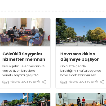
Gölcüklü Saygınlar
Hava sıcaklıkları
hizmetten memnun
düşmeye başlıyor
Büyükşehir Belediyesi’nin 65
Gölcük’te geride
yaş ve üzeri bireylere
bıraktığımız hafta boyunca
yönelik hayata geçirdiği
hava sıcaklıkları yüksek
“Saygınlar Kulübü”, İzmit’in
seviyelerde seyretmiş,
09 Ağustos 2026 Pazar
09 Ağustos 2026 Pazar
16:34
16:32
ardından Gölcük’te hizmete
güneşli hava özellikle öğle
açılmıştı. Üyeler, kulüpteki
saatlerinde vatandaşlara
hizmetlerden
zor anlar yaşatmıştı. Yeni
memnuniyetlerini ifade etti
haftada sıcaklıkların bir
miktar düşmesi beklenirken