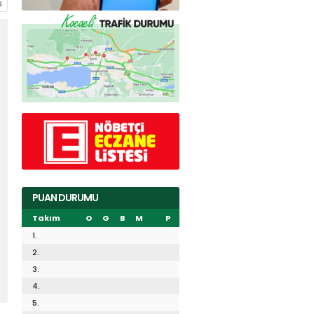
PUAN DURUMU
Takım
O
G
B
M
P
1.
2.
3.
4.
5.