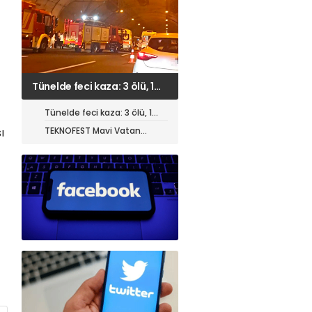
TEKNOFEST Mavi Vatan
öncesi toplantı yapıldı
Tünelde feci kaza: 3 ölü, 1
ağır yaralı
TEKNOFEST Mavi Vatan
ı
öncesi toplantı yapıldı