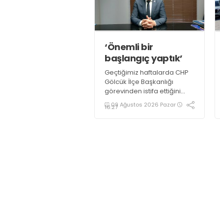
‘Önemli bir
başlangıç yaptık’
Geçtiğimiz haftalarda CHP
Gölcük İlçe Başkanlığı
görevinden istifa ettiğini
açıklayan Mehmet Uzuner,
09 Ağustos 2026 Pazar
16:27
Yeni Parti Gölcük İlçe
Başkanlığı’nın kurucu ilçe
başkanı olarak atandı.
Uzuner, konuyla ilgili
açıklamasında “Önemli bir
başlangıç yaptığımızı
düşünüyoruz” dedi