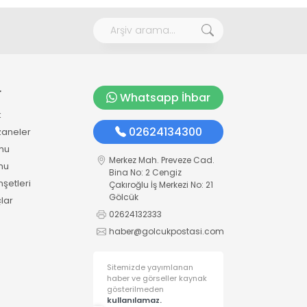
r
Whatsapp İhbar
k
02624134300
zaneler
mu
Merkez Mah. Preveze Cad.
mu
Bina No: 2 Cengiz
şetleri
Çakıroğlu İş Merkezi No: 21
Gölcük
lar
02624132333
haber@golcukpostasi.com
Sitemizde yayımlanan
haber ve görseller kaynak
gösterilmeden
kullanılamaz.