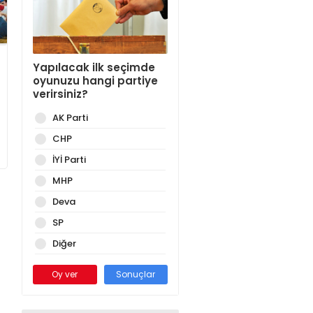
Yapılacak ilk seçimde
oyunuzu hangi partiye
verirsiniz?
AK Parti
CHP
İYİ Parti
MHP
Deva
SP
Diğer
Oy ver
Sonuçlar