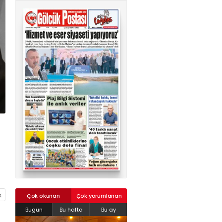
02624132333
haber@golcukpostasi.com
Çok okunan
Çok yorumlanan
Bugün
Bu hafta
Bu ay