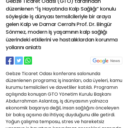
Gebze Ticaret Odası (GTO) tarafından
21 Gölcük
düzenlenen “İş Hayatında Kalp Sağlığı” konulu
02624132333
söyleşide iş dünyası temsilcileriyle bir araya
haber@golcukpostasi.com
gelen Kalp ve Damar Cerrahı Prof. Dr. Bingür
Sönmez, modern iş yaşamının kalp sağlığı
üzerindeki etkilerini ve hastalıklardan korunma
yollarını anlattı
Gebze Ticaret Odası konferans salonunda
düzenlenen programa; iş insanları, oda üyeleri, kamu
kurumu temsilcileri ve davetliler katıldı. Programın
açılışında konuşan GTO Yönetim Kurulu Başkanı
Abdurrahman Aslantaş, iş dünyasının yalnızca
ekonomik başarıya değil, insan sağlığını önceleyen
bir bakış açısına da ihtiyaç duyduğunu dile getirdi.
Yoğun çalışma temposu, stres ve hareketsiz