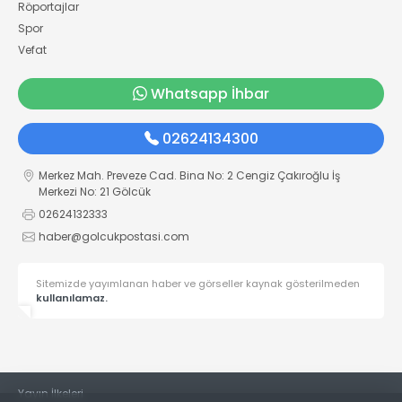
Röportajlar
Spor
Vefat
Whatsapp İhbar
02624134300
Merkez Mah. Preveze Cad. Bina No: 2 Cengiz Çakıroğlu İş
Merkezi No: 21 Gölcük
02624132333
haber@golcukpostasi.com
Sitemizde yayımlanan haber ve görseller kaynak gösterilmeden
kullanılamaz.
Yayın İlkeleri