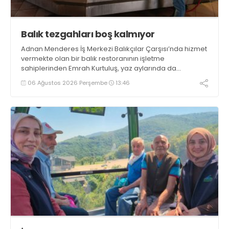
Balık tezgahları boş kalmıyor
Adnan Menderes İş Merkezi Balıkçılar Çarşısı’nda hizmet
vermekte olan bir balık restoranının işletme
sahiplerinden Emrah Kurtuluş, yaz aylarında da
tezgahlarda taze balık bulunduğunu ifade ederek “Yıl
06 Ağustos 2026 Perşembe
13:46
boyunca tezgahlarda taze balık bulmak mümkün
oluyor” dedi