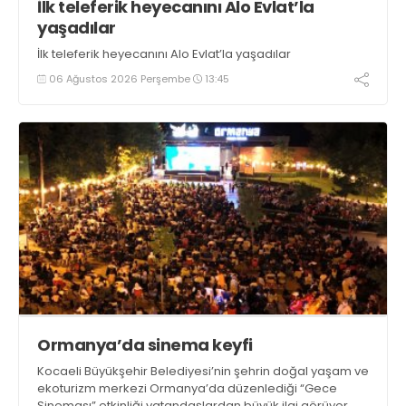
İlk teleferik heyecanını Alo Evlat’la
yaşadılar
İlk teleferik heyecanını Alo Evlat’la yaşadılar
06 Ağustos 2026 Perşembe
13:45
Ormanya’da sinema keyfi
Kocaeli Büyükşehir Belediyesi’nin şehrin doğal yaşam ve
ekoturizm merkezi Ormanya’da düzenlediği “Gece
Sineması” etkinliği vatandaşlardan büyük ilgi görüyor