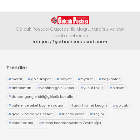
Gölcük Postası Gazetesi ile doğru, tarafsız ve son
dakika heberleri
https://golcukpostasi.com
Trendler
#
moral
#
gölcükspor
#
playoff
#
ziyaret
#
başkanlar
#
antrenman
#
yarıfinalgölcükspor
#
yusuf tokuş
#
playoff
#
darıca gençlerbirliğigölcük bakallar
#
büfeler ve tekel bayileri odası
#
faruk hikmet kesgin
#
gölcük
#
gölcük belediyesiesnaf
#
tuncay yıldız
#
seçim
#
esnaf odası
#
necmi kocamanAyhan Zeytinoğlu
#
Kocaeli Sanayi Odası