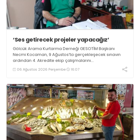
‘Ses getirecek projeler yapacağız’
Gölcük Arama Kurtarma Derneği GESOTİM Başkanı
Necmi Kocaman, 9 Ağustos’ta gerçekleşecek sınavın
ardından 4. Akredite ekip çalışmalarını
tamamlayacaklarını ifade ederek açıklamalarda
06 Ağustos 2026 Perşembe
16:07
bulundu. Kocaman, “Gölcük’te ve Kocaeli genelinde ses
getirecek projelerimizi tek tek hayata geçireceğiz” dedi