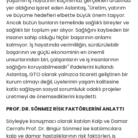
yaşamın iş hayatının kaçınılmaz gerçekleri arasında
yer aldığına işaret eden Aslantaş, "Üretim, yatırım
ve büyüme hedefleri elbette büyük önem taşıyor.
Ancak bütün bunların temelinde sağlıklı bireyler ve
sağlıklı bir toplum yer alıyor. Sağlığını kaybeden bir
insanın sahip olduğu hiçbir başarının anlamı
kalmıyor. İş hayatında verimliliğin, sürdürülebilir
başarının ve güçlü ekonominin en önemli
unsurlarından biri, çalışanların ve iş insanlarının
sağlığını koruyabilmesidir" ifadelerini kullandı.
Aslantaş, GTO olarak yalnızca ticareti geliştiren bir
kurum olmayı değil, üyelerinin yaşam kalitesine
katkı sağlayan sosyal sorumluluk odaklı projeler
üretmeyi de önemsediklerini kaydetti.
PROF. DR. SÖNMEZ RİSK FAKTÖRLERİNİ ANLATTI
Söyleşiye konuşmacı olarak katılan Kalp ve Damar
Cerrahı Prof. Dr. Bingür Sönmez ise katılımcılara
kalp ve damar hastalıklarının risk faktörleri, iş