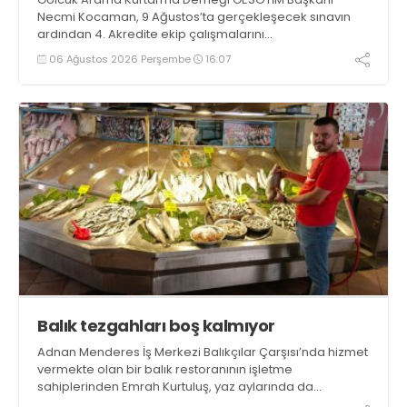
Necmi Kocaman, 9 Ağustos’ta gerçekleşecek sınavın
ardından 4. Akredite ekip çalışmalarını
tamamlayacaklarını ifade ederek açıklamalarda
06 Ağustos 2026 Perşembe
16:07
bulundu. Kocaman, “Gölcük’te ve Kocaeli genelinde ses
getirecek projelerimizi tek tek hayata geçireceğiz” dedi
Balık tezgahları boş kalmıyor
Adnan Menderes İş Merkezi Balıkçılar Çarşısı’nda hizmet
vermekte olan bir balık restoranının işletme
sahiplerinden Emrah Kurtuluş, yaz aylarında da
tezgahlarda taze balık bulunduğunu ifade ederek “Yıl