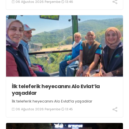
06 Ağustos 2026 Perşembe
13:46
boyunca tezgahlarda taze balık bulmak mümkün
oluyor” dedi
İlk teleferik heyecanını Alo Evlat’la
yaşadılar
İlk teleferik heyecanını Alo Evlat’la yaşadılar
06 Ağustos 2026 Perşembe
13:45