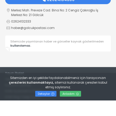
Merkez Mah. Preveze Cad. Bina No: 2 Cengiz Çakıroğlu İş
Merkezi No: 21 Gölcük
02624132333
haber@golcukpostasi.com
Sitemizde yayımlanan haber ve görseller kaynak gösterilmeden
kullanılamaz.
Yayın İlkeleri
Sitemizden en iyi şekilde faydalanabilmeniz için tarayıcınızın
Veri Politikası
çerezlerini kullanmaktayız,
sitemizi kullanarak çerezleri kabul
Kullanım Şartları
etmiş saylırsınız.
KVKK Aydınlatma Metni
Detaylar
Anladım
KVKK Bilgi Talep Formu
© 2022
Gölcük Postası Gazetesi
- Tüm hakları saklıdır.