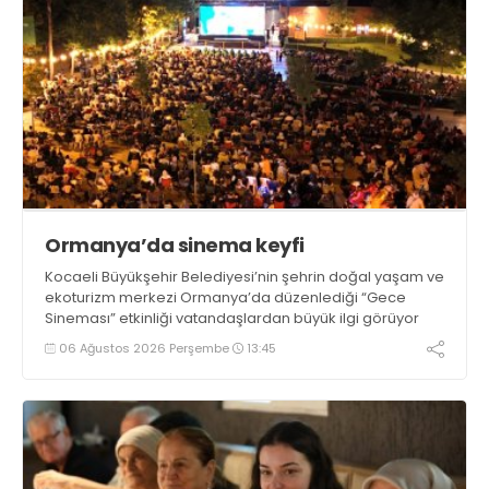
Ormanya’da sinema keyfi
Kocaeli Büyükşehir Belediyesi’nin şehrin doğal yaşam ve
ekoturizm merkezi Ormanya’da düzenlediği “Gece
Sineması” etkinliği vatandaşlardan büyük ilgi görüyor
06 Ağustos 2026 Perşembe
13:45