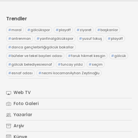
Trendler
#
moral
#
gölcükspor
#
playoff
#
ziyaret
#
başkanlar
#
antrenman
#
yarıfinalgölcükspor
#
yusuf tokuş
#
playoff
#
darıca gençlerbirliğigölcük bakallar
#
büfeler ve tekel bayileri odası
#
faruk hikmet kesgin
#
gölcük
#
gölcük belediyesiesnaf
#
tuncay yıldız
#
seçim
#
esnaf odası
#
necmi kocamanAyhan Zeytinoğlu
#
Kocaeli Sanayi Odası
Web TV
Foto Galeri
Yazarlar
Arşiv
Künye