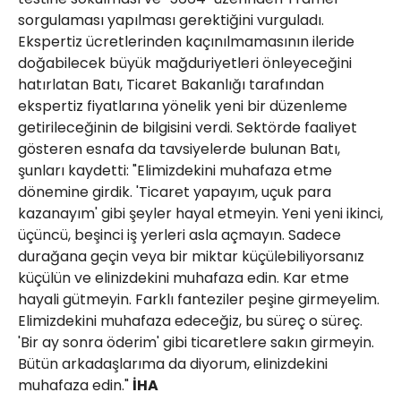
sorgulaması yapılması gerektiğini vurguladı.
Ekspertiz ücretlerinden kaçınılmamasının ileride
doğabilecek büyük mağduriyetleri önleyeceğini
hatırlatan Batı, Ticaret Bakanlığı tarafından
ekspertiz fiyatlarına yönelik yeni bir düzenleme
getirileceğinin de bilgisini verdi. Sektörde faaliyet
gösteren esnafa da tavsiyelerde bulunan Batı,
şunları kaydetti: "Elimizdekini muhafaza etme
dönemine girdik. 'Ticaret yapayım, uçuk para
kazanayım' gibi şeyler hayal etmeyin. Yeni yeni ikinci,
üçüncü, beşinci iş yerleri asla açmayın. Sadece
durağana geçin veya bir miktar küçülebiliyorsanız
küçülün ve elinizdekini muhafaza edin. Kar etme
hayali gütmeyin. Farklı fanteziler peşine girmeyelim.
Elimizdekini muhafaza edeceğiz, bu süreç o süreç.
'Bir ay sonra öderim' gibi ticaretlere sakın girmeyin.
Bütün arkadaşlarıma da diyorum, elinizdekini
muhafaza edin."
İHA