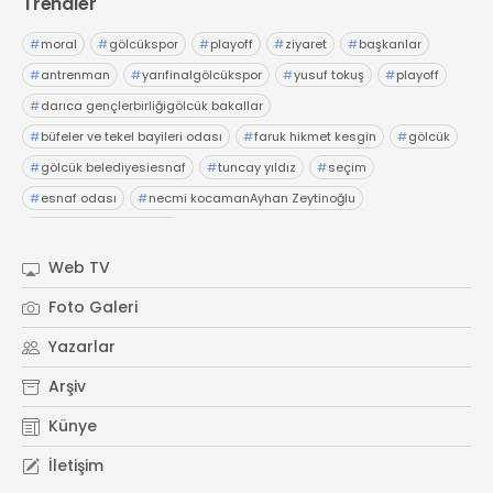
Trendler
#
moral
#
gölcükspor
#
playoff
#
ziyaret
#
başkanlar
#
antrenman
#
yarıfinalgölcükspor
#
yusuf tokuş
#
playoff
#
darıca gençlerbirliğigölcük bakallar
#
büfeler ve tekel bayileri odası
#
faruk hikmet kesgin
#
gölcük
#
gölcük belediyesiesnaf
#
tuncay yıldız
#
seçim
#
esnaf odası
#
necmi kocamanAyhan Zeytinoğlu
#
Kocaeli Sanayi Odası
Web TV
Foto Galeri
Yazarlar
Arşiv
Künye
İletişim