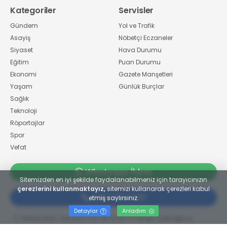
Kategoriler
Servisler
Gündem
Yol ve Trafik
Asayiş
Nöbetçi Eczaneler
Siyaset
Hava Durumu
Eğitim
Puan Durumu
Ekonomi
Gazete Manşetleri
Yaşam
Günlük Burçlar
Sağlık
Teknoloji
Röportajlar
Spor
Vefat
Whatsapp İhbar
Sitemizden en iyi şekilde faydalanabilmeniz için tarayıcınızın
çerezlerini kullanmaktayız,
sitemizi kullanarak çerezleri kabul
02624134300
etmiş saylırsınız.
Detaylar
Anladım
Merkez Mah. Preveze Cad. Bina No: 2 Cengiz Çakıroğlu İş