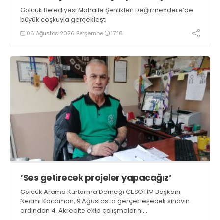
Gölcük Belediyesi Mahalle Şenlikleri Değirmendere’de
büyük coşkuyla gerçekleşti
06 Ağustos 2026 Perşembe
17:16
‘Ses getirecek projeler yapacağız’
Gölcük Arama Kurtarma Derneği GESOTİM Başkanı
Necmi Kocaman, 9 Ağustos’ta gerçekleşecek sınavın
ardından 4. Akredite ekip çalışmalarını
tamamlayacaklarını ifade ederek açıklamalarda