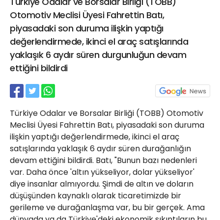
Türkiye Odalar ve Borsalar Birliği (TOBB)
21 Gölcük
Otomotiv Meclisi Üyesi Fahrettin Batı,
02624132333
piyasadaki son duruma ilişkin yaptığı
haber@golcukpostasi.com
değerlendirmede, ikinci el araç satışlarında
yaklaşık 6 aydır süren durgunluğun devam
ettiğini bildirdi
Türkiye Odalar ve Borsalar Birliği (TOBB) Otomotiv
Meclisi Üyesi Fahrettin Batı, piyasadaki son duruma
ilişkin yaptığı değerlendirmede, ikinci el araç
satışlarında yaklaşık 6 aydır süren durağanlığın
devam ettiğini bildirdi. Batı, "Bunun bazı nedenleri
var. Daha önce 'altın yükseliyor, dolar yükseliyor'
diye insanlar almıyordu. Şimdi de altın ve doların
düşüşünden kaynaklı olarak ticaretimizde bir
gerileme ve durağanlaşma var, bu bir gerçek. Ama
dünyada ya da Türkiye'deki ekonomik sıkıntıların bu