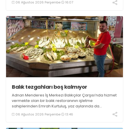
06 Ağustos 2026 Perşembe
16:07
bulundu. Kocaman, “Gölcük’te ve Kocaeli genelinde ses
getirecek projelerimizi tek tek hayata geçireceğiz” dedi
Balık tezgahları boş kalmıyor
Adnan Menderes İş Merkezi Balıkçılar Çarşısı’nda hizmet
vermekte olan bir balık restoranının işletme
sahiplerinden Emrah Kurtuluş, yaz aylarında da
tezgahlarda taze balık bulunduğunu ifade ederek “Yıl
06 Ağustos 2026 Perşembe
13:46
boyunca tezgahlarda taze balık bulmak mümkün
oluyor” dedi