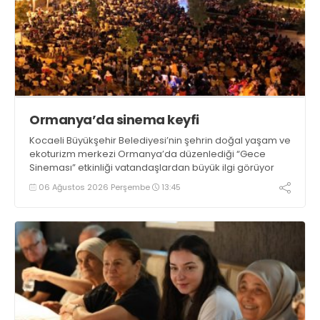
Ormanya’da sinema keyfi
Kocaeli Büyükşehir Belediyesi’nin şehrin doğal yaşam ve
ekoturizm merkezi Ormanya’da düzenlediği “Gece
Sineması” etkinliği vatandaşlardan büyük ilgi görüyor
06 Ağustos 2026 Perşembe
13:45