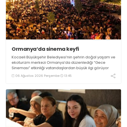
Ormanya’da sinema keyfi
Kocaeli Büyükşehir Belediyesi’nin şehrin doğal yaşam ve
ekoturizm merkezi Ormanya’da düzenlediği “Gece
Sineması” etkinliği vatandaşlardan büyük ilgi görüyor
06 Ağustos 2026 Perşembe
13:45