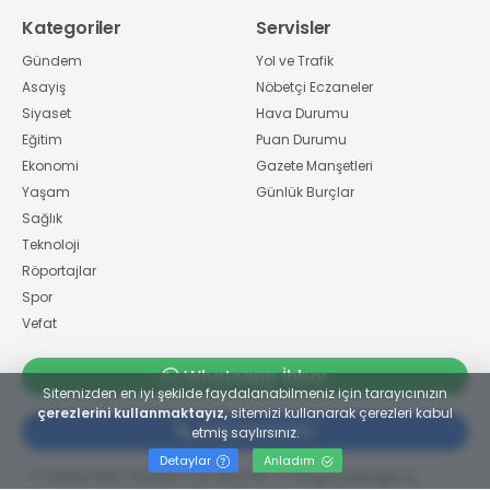
Kategoriler
Servisler
Gündem
Yol ve Trafik
Asayiş
Nöbetçi Eczaneler
Siyaset
Hava Durumu
Eğitim
Puan Durumu
Ekonomi
Gazete Manşetleri
Yaşam
Günlük Burçlar
Sağlık
Teknoloji
Röportajlar
Spor
Vefat
Whatsapp İhbar
Sitemizden en iyi şekilde faydalanabilmeniz için tarayıcınızın
çerezlerini kullanmaktayız,
sitemizi kullanarak çerezleri kabul
02624134300
etmiş saylırsınız.
Detaylar
Anladım
Merkez Mah. Preveze Cad. Bina No: 2 Cengiz Çakıroğlu İş