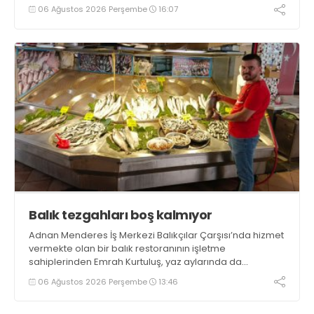
tamamlayacaklarını ifade ederek açıklamalarda
06 Ağustos 2026 Perşembe
16:07
bulundu. Kocaman, “Gölcük’te ve Kocaeli genelinde ses
getirecek projelerimizi tek tek hayata geçireceğiz” dedi
Balık tezgahları boş kalmıyor
Adnan Menderes İş Merkezi Balıkçılar Çarşısı’nda hizmet
vermekte olan bir balık restoranının işletme
sahiplerinden Emrah Kurtuluş, yaz aylarında da
tezgahlarda taze balık bulunduğunu ifade ederek “Yıl
06 Ağustos 2026 Perşembe
13:46
boyunca tezgahlarda taze balık bulmak mümkün
oluyor” dedi