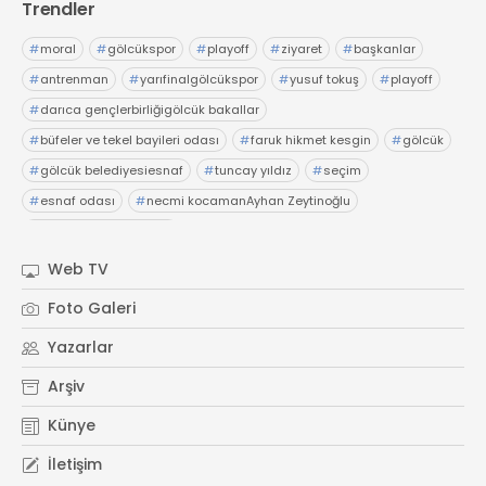
Trendler
#
moral
#
gölcükspor
#
playoff
#
ziyaret
#
başkanlar
#
antrenman
#
yarıfinalgölcükspor
#
yusuf tokuş
#
playoff
#
darıca gençlerbirliğigölcük bakallar
#
büfeler ve tekel bayileri odası
#
faruk hikmet kesgin
#
gölcük
#
gölcük belediyesiesnaf
#
tuncay yıldız
#
seçim
#
esnaf odası
#
necmi kocamanAyhan Zeytinoğlu
#
Kocaeli Sanayi Odası
Web TV
Foto Galeri
Yazarlar
Arşiv
Künye
İletişim