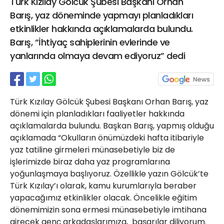
Türk Kızılay Gölcük Şubesi Başkanı Orhan
21 Gölcük
Barış, yaz döneminde yapmayı planladıkları
02624132333
etkinlikler hakkında açıklamalarda bulundu.
haber@golcukpostasi.com
Barış, “İhtiyaç sahiplerinin evlerinde ve
yanlarında olmaya devam ediyoruz” dedi
Türk Kızılay Gölcük Şubesi Başkanı Orhan Barış, yaz
dönemi için planladıkları faaliyetler hakkında
açıklamalarda bulundu. Başkan Barış, yapmış olduğu
açıklamada “Okulların önümüzdeki hafta itibariyle
yaz tatiline girmeleri münasebetiyle biz de
işlerimizde biraz daha yaz programlarına
yoğunlaşmaya başlıyoruz. Özellikle yazın Gölcük’te
Türk Kızılay’ı olarak, kamu kurumlarıyla beraber
yapacağımız etkinlikler olacak. Öncelikle eğitim
dönemimizin sona ermesi münasebetiyle imtihana
girecek genç arkadaşlarımıza, başarılar diliyorum.