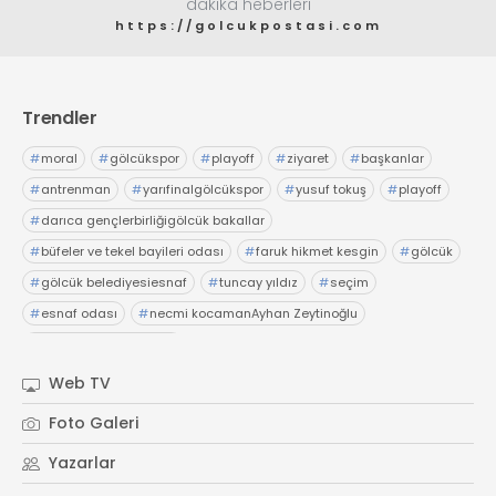
dakika heberleri
https://golcukpostasi.com
Trendler
#
moral
#
gölcükspor
#
playoff
#
ziyaret
#
başkanlar
#
antrenman
#
yarıfinalgölcükspor
#
yusuf tokuş
#
playoff
#
darıca gençlerbirliğigölcük bakallar
#
büfeler ve tekel bayileri odası
#
faruk hikmet kesgin
#
gölcük
#
gölcük belediyesiesnaf
#
tuncay yıldız
#
seçim
#
esnaf odası
#
necmi kocamanAyhan Zeytinoğlu
#
Kocaeli Sanayi Odası
Web TV
Foto Galeri
Yazarlar