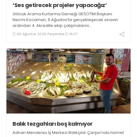
‘Ses getirecek projeler yapacağız’
Gölcük Arama Kurtarma Derneği GESOTİM Başkanı
Necmi Kocaman, 9 Ağustos’ta gerçekleşecek sınavın
ardından 4. Akredite ekip çalışmalarını
tamamlayacaklarını ifade ederek açıklamalarda
06 Ağustos 2026 Perşembe
16:07
bulundu. Kocaman, “Gölcük’te ve Kocaeli genelinde ses
getirecek projelerimizi tek tek hayata geçireceğiz” dedi
Balık tezgahları boş kalmıyor
Adnan Menderes İş Merkezi Balıkçılar Çarşısı’nda hizmet