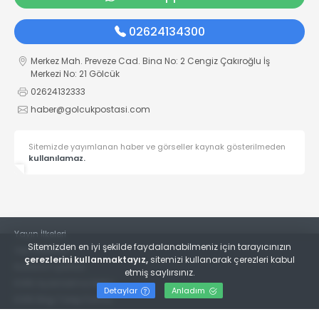
02624134300
Merkez Mah. Preveze Cad. Bina No: 2 Cengiz Çakıroğlu İş
Merkezi No: 21 Gölcük
02624132333
haber@golcukpostasi.com
Sitemizde yayımlanan haber ve görseller kaynak gösterilmeden
kullanılamaz.
Yayın İlkeleri
Sitemizden en iyi şekilde faydalanabilmeniz için tarayıcınızın
Veri Politikası
çerezlerini kullanmaktayız,
sitemizi kullanarak çerezleri kabul
Kullanım Şartları
etmiş saylırsınız.
KVKK Aydınlatma Metni
Detaylar
Anladım
KVKK Bilgi Talep Formu