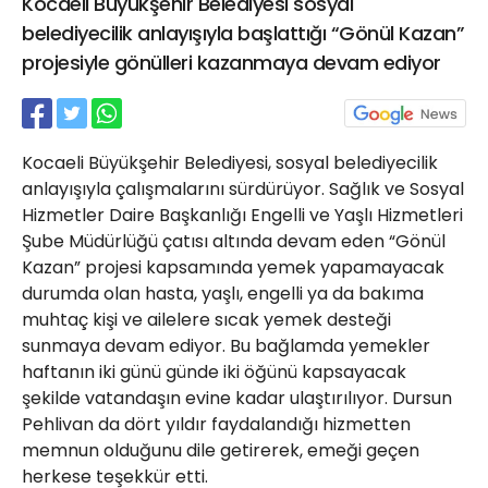
Kocaeli Büyükşehir Belediyesi sosyal
21 Gölcük
belediyecilik anlayışıyla başlattığı “Gönül Kazan”
02624132333
projesiyle gönülleri kazanmaya devam ediyor
haber@golcukpostasi.com
Kocaeli Büyükşehir Belediyesi, sosyal belediyecilik
anlayışıyla çalışmalarını sürdürüyor. Sağlık ve Sosyal
Hizmetler Daire Başkanlığı Engelli ve Yaşlı Hizmetleri
Şube Müdürlüğü çatısı altında devam eden “Gönül
Kazan” projesi kapsamında yemek yapamayacak
durumda olan hasta, yaşlı, engelli ya da bakıma
muhtaç kişi ve ailelere sıcak yemek desteği
sunmaya devam ediyor. Bu bağlamda yemekler
haftanın iki günü günde iki öğünü kapsayacak
şekilde vatandaşın evine kadar ulaştırılıyor. Dursun
Pehlivan da dört yıldır faydalandığı hizmetten
memnun olduğunu dile getirerek, emeği geçen
herkese teşekkür etti.