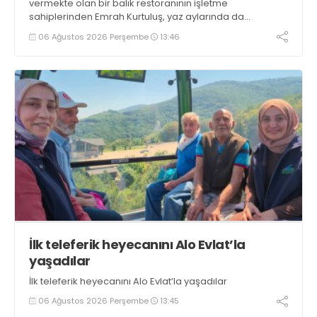
vermekte olan bir balık restoranının işletme
sahiplerinden Emrah Kurtuluş, yaz aylarında da
tezgahlarda taze balık bulunduğunu ifade ederek “Yıl
06 Ağustos 2026 Perşembe
13:46
boyunca tezgahlarda taze balık bulmak mümkün
oluyor” dedi
İlk teleferik heyecanını Alo Evlat’la
yaşadılar
İlk teleferik heyecanını Alo Evlat’la yaşadılar
06 Ağustos 2026 Perşembe
13:45