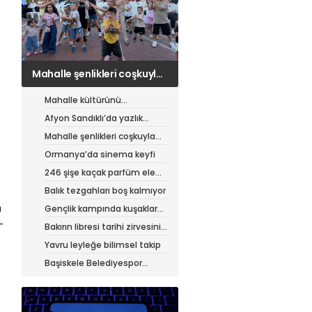
Ormanya’da sinema keyfi
Mahalle kültürünü
canlandıran şenlik
Afyon Sandıklı’da yazlık
patates hasadı
Mahalle şenlikleri coşkuyla
sürüyor
Ormanya’da sinema keyfi
246 şişe kaçak parfüm ele
geçirildi
Balık tezgahları boş kalmıyor
n
Gençlik kampında kuşaklar
buluştu
-
Bakırın libresi tarihi zirvesini
test ediyor
Yavru leyleğe bilimsel takip
Başiskele Belediyespor
Gelişim Ligi’ne hazır