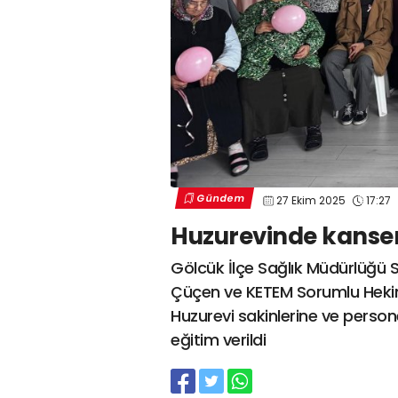
Gündem
27 Ekim 2025
17:27
Huzurevinde kanser 
Gölcük İlçe Sağlık Müdürlüğü Sa
Çüçen ve KETEM Sorumlu Hekimi
Huzurevi sakinlerine ve perso
eğitim verildi