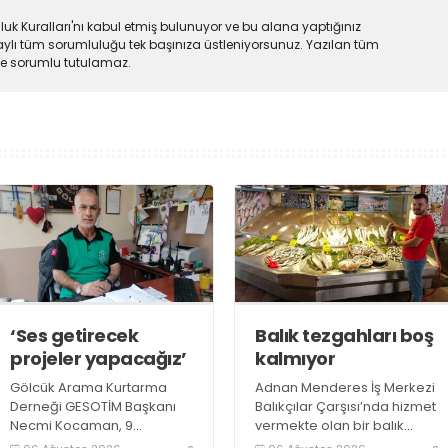
uk Kuralları'nı kabul etmiş bulunuyor ve bu alana yaptığınız
ylı tüm sorumluluğu tek başınıza üstleniyorsunuz. Yazılan tüm
lde sorumlu tutulamaz.
‘Ses getirecek
Balık tezgahları boş
projeler yapacağız’
kalmıyor
Gölcük Arama Kurtarma
Adnan Menderes İş Merkezi
Derneği GESOTİM Başkanı
Balıkçılar Çarşısı’nda hizmet
Necmi Kocaman, 9
vermekte olan bir balık
Ağustos’ta gerçekleşecek
restoranının işletme