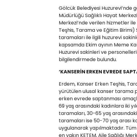
Gölcük Belediyesi Huzurevi’nde g
Müdürlüğü Sağlıklı Hayat Merkezi 
Merkezi’nde verilen hizmetler ile
Teşhis, Tarama ve Eğitim Birimi)
taramaları ile ilgili huzurevi saki
kapsamda Ekim ayının Meme Kanse
Huzurevi sakinleri ve personell
bilgilendirmede bulundu.
‘KANSERİN ERKEN EVREDE SA
Erdem, Kanser Erken Teşhis, Tara
yürütülen ulusal kanser tarama pr
erken evrede saptanması amaçl
69 yaş arasındaki kadınlara iki yı
taramaları, 30-65 yaş arasındaki 
taramaları ise 50-70 yaş arası kad
uygulanarak yapılmaktadır. Tüm 
en yakın KETEM, Aile Sağlığı Me