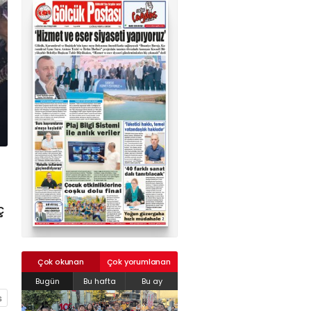
02624132333
haber@golcukpostasi.com
ç
Çok okunan
Çok yorumlanan
Bugün
Bu hafta
Bu ay