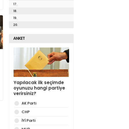
17.
18.
19.
20.
ANKET
Yapılacak ilk seçimde
oyunuzu hangi partiye
verirsiniz?
AK Parti
CHP
İYİ Parti