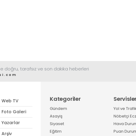
e doğru, tarafsız ve son dakika heberleri
si.com
Kategoriler
Servisle
Web TV
Gündem
Yol ve Trafi
Foto Galeri
Asayiş
Nöbetçi Ec
Yazarlar
Siyaset
Hava Duru
Eğitim
Puan Duru
Arşiv