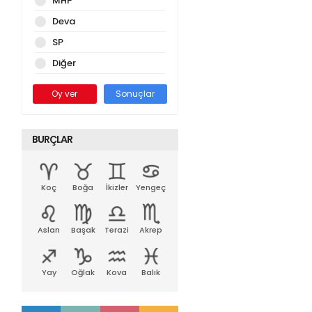
MHP
Deva
SP
Diğer
Oy ver
Sonuçlar
BURÇLAR
Koç
Boğa
İkizler
Yengeç
Aslan
Başak
Terazi
Akrep
Yay
Oğlak
Kova
Balık