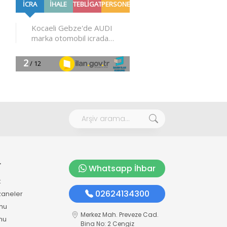
r
Whatsapp İhbar
k
02624134300
zaneler
mu
Merkez Mah. Preveze Cad.
mu
Bina No: 2 Cengiz