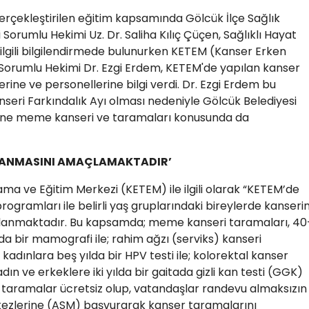
erçekleştirilen eğitim kapsamında Gölcük İlçe Sağlık
Sorumlu Hekimi Uz. Dr. Saliha Kılıç Çüçen, Sağlıklı Hayat
 ilgili bilgilendirmede bulunurken KETEM (Kanser Erken
 Sorumlu Hekimi Dr. Ezgi Erdem, KETEM'de yapılan kanser
nlerine ve personellerine bilgi verdi. Dr. Ezgi Erdem bu
ri Farkındalık Ayı olması nedeniyle Gölcük Belediyesi
erine meme kanseri ve taramaları konusunda da
PTANMASINI AMAÇLAMAKTADIR’
ma ve Eğitim Merkezi (KETEM) ile ilgili olarak “KETEM’de
ogramları ile belirli yaş gruplarındaki bireylerde kanseri
anmaktadır. Bu kapsamda; meme kanseri taramaları, 40
lda bir mamografi ile; rahim ağzı (serviks) kanseri
kadınlara beş yılda bir HPV testi ile; kolorektal kanser
ın ve erkeklere iki yılda bir gaitada gizli kan testi (GGK)
taramalar ücretsiz olup, vatandaşlar randevu almaksızın
rkezlerine (ASM) başvurarak kanser taramalarını