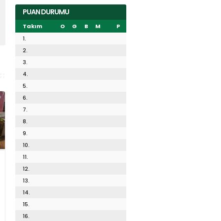
PUAN DURUMU
Takım
O
G
B
M
P
1.
2.
3.
4.
5.
6.
7.
8.
9.
10.
11.
12.
13.
14.
15.
16.