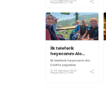
06 Ağustos 2026
Perşembe
17:16
İlk teleferik
heyecanını Alo
Evlat’la yaşadılar
İlk teleferik heyecanını Alo
Evlat’la yaşadılar
06 Ağustos 2026
Perşembe
13:45