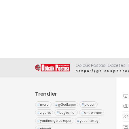
Gölcük Postası Gazetesi il
https://golcukposta
Trendler
#
moral
#
gölcükspor
#
playoff
#
ziyaret
#
başkanlar
#
antrenman
#
yarıfinalgölcükspor
#
yusuf tokuş
#
playoff