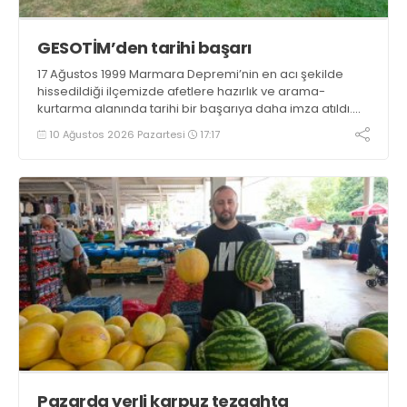
GESOTİM’den tarihi başarı
17 Ağustos 1999 Marmara Depremi’nin en acı şekilde
hissedildiği ilçemizde afetlere hazırlık ve arama-
kurtarma alanında tarihi bir başarıya daha imza atıldı.
Gölcük Arama Kurtarma Derneği (GESOTİM),
10 Ağustos 2026 Pazartesi
17:17
bünyesindeki 4. arama-kurtarma ekibinin akreditasyon
sürecini başarıyla tamamladı
Pazarda yerli karpuz tezgahta