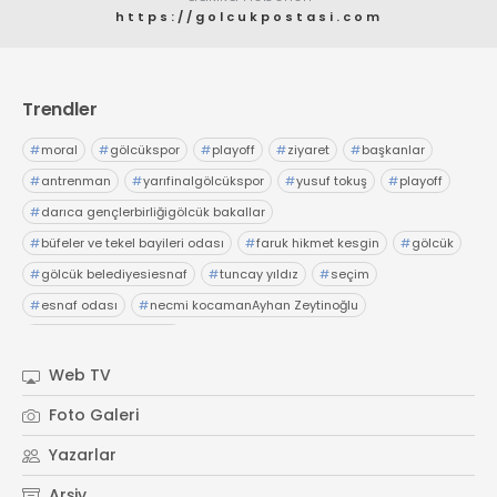
https://golcukpostasi.com
Trendler
#
moral
#
gölcükspor
#
playoff
#
ziyaret
#
başkanlar
#
antrenman
#
yarıfinalgölcükspor
#
yusuf tokuş
#
playoff
#
darıca gençlerbirliğigölcük bakallar
#
büfeler ve tekel bayileri odası
#
faruk hikmet kesgin
#
gölcük
#
gölcük belediyesiesnaf
#
tuncay yıldız
#
seçim
#
esnaf odası
#
necmi kocamanAyhan Zeytinoğlu
#
Kocaeli Sanayi Odası
Web TV
Foto Galeri
Yazarlar
Arşiv