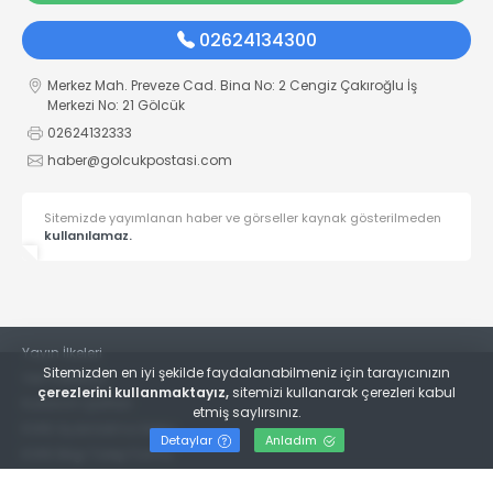
02624134300
Merkez Mah. Preveze Cad. Bina No: 2 Cengiz Çakıroğlu İş
Merkezi No: 21 Gölcük
02624132333
haber@golcukpostasi.com
Sitemizde yayımlanan haber ve görseller kaynak gösterilmeden
kullanılamaz.
Yayın İlkeleri
Sitemizden en iyi şekilde faydalanabilmeniz için tarayıcınızın
Veri Politikası
çerezlerini kullanmaktayız,
sitemizi kullanarak çerezleri kabul
Kullanım Şartları
etmiş saylırsınız.
KVKK Aydınlatma Metni
Detaylar
Anladım
KVKK Bilgi Talep Formu