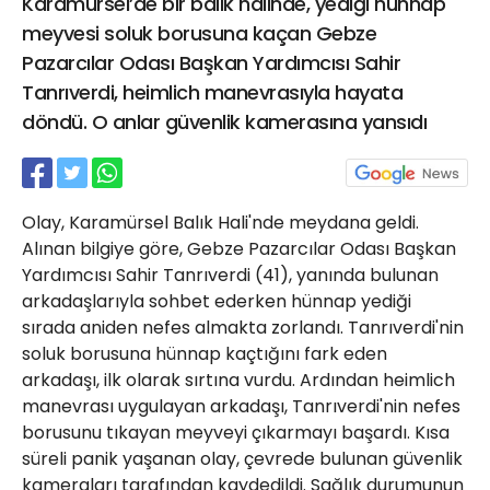
Karamürsel’de bir balık halinde, yediği hünnap
21 Gölcük
meyvesi soluk borusuna kaçan Gebze
02624132333
Pazarcılar Odası Başkan Yardımcısı Sahir
haber@golcukpostasi.com
Tanrıverdi, heimlich manevrasıyla hayata
döndü. O anlar güvenlik kamerasına yansıdı
Olay, Karamürsel Balık Hali'nde meydana geldi.
Alınan bilgiye göre, Gebze Pazarcılar Odası Başkan
Yardımcısı Sahir Tanrıverdi (41), yanında bulunan
arkadaşlarıyla sohbet ederken hünnap yediği
sırada aniden nefes almakta zorlandı. Tanrıverdi'nin
soluk borusuna hünnap kaçtığını fark eden
arkadaşı, ilk olarak sırtına vurdu. Ardından heimlich
manevrası uygulayan arkadaşı, Tanrıverdi'nin nefes
borusunu tıkayan meyveyi çıkarmayı başardı. Kısa
süreli panik yaşanan olay, çevrede bulunan güvenlik
kameraları tarafından kaydedildi. Sağlık durumunun