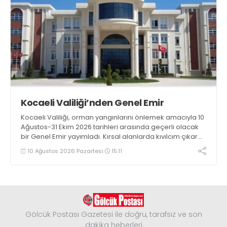
Kocaeli Valiliği’nden Genel Emir
Kocaeli Valiliği, orman yangınlarını önlemek amacıyla 10
Ağustos-31 Ekim 2026 tarihleri arasında geçerli olacak
bir Genel Emir yayımladı. Kırsal alanlarda kıvılcım çıkaran
makine kullanacak kişilerin önceden kolluk kuvvetlerine
10 Ağustos 2026 Pazartesi
15:11
bildirim yapması ve yanlarında 6 kilogramlık yangın tüpü
bulundurması zorunlu hale getirildi
Gölcük Postası Gazetesi ile doğru, tarafsız ve son
dakika heberleri