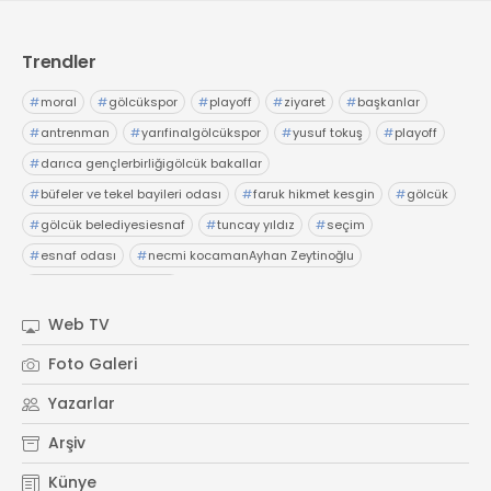
Trendler
#
moral
#
gölcükspor
#
playoff
#
ziyaret
#
başkanlar
#
antrenman
#
yarıfinalgölcükspor
#
yusuf tokuş
#
playoff
#
darıca gençlerbirliğigölcük bakallar
#
büfeler ve tekel bayileri odası
#
faruk hikmet kesgin
#
gölcük
#
gölcük belediyesiesnaf
#
tuncay yıldız
#
seçim
#
esnaf odası
#
necmi kocamanAyhan Zeytinoğlu
#
Kocaeli Sanayi Odası
Web TV
Foto Galeri
Yazarlar
Arşiv
Künye