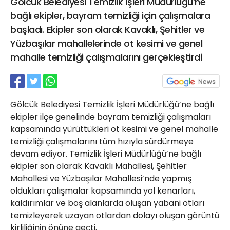
Gölcük Belediyesi Temizlik İşleri Müdürlüğü’ne
21 Gölcük
bağlı ekipler, bayram temizliği için çalışmalara
02624132333
başladı. Ekipler son olarak Kavaklı, Şehitler ve
haber@golcukpostasi.com
Yüzbaşılar mahallelerinde ot kesimi ve genel
mahalle temizliği çalışmalarını gerçekleştirdi
Gölcük Belediyesi Temizlik İşleri Müdürlüğü’ne bağlı
ekipler ilçe genelinde bayram temizliği çalışmaları
kapsamında yürüttükleri ot kesimi ve genel mahalle
temizliği çalışmalarını tüm hızıyla sürdürmeye
devam ediyor. Temizlik İşleri Müdürlüğü’ne bağlı
ekipler son olarak Kavaklı Mahallesi, Şehitler
Mahallesi ve Yüzbaşılar Mahallesi’nde yapmış
oldukları çalışmalar kapsamında yol kenarları,
kaldırımlar ve boş alanlarda oluşan yabani otları
temizleyerek uzayan otlardan dolayı oluşan görüntü
kirliliğinin önüne geçti.