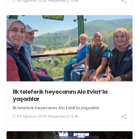
06 Ağustos 2026 Perşembe
13:46
boyunca tezgahlarda taze balık bulmak mümkün
oluyor” dedi
İlk teleferik heyecanını Alo Evlat’la
yaşadılar
İlk teleferik heyecanını Alo Evlat’la yaşadılar
06 Ağustos 2026 Perşembe
13:45