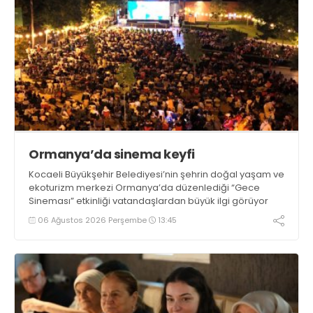
Ormanya’da sinema keyfi
Kocaeli Büyükşehir Belediyesi’nin şehrin doğal yaşam ve
ekoturizm merkezi Ormanya’da düzenlediği “Gece
Sineması” etkinliği vatandaşlardan büyük ilgi görüyor
06 Ağustos 2026 Perşembe
13:45