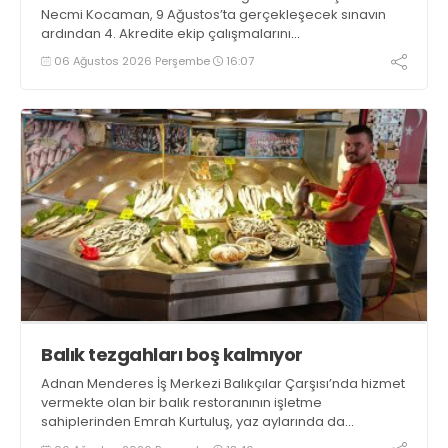
Necmi Kocaman, 9 Ağustos’ta gerçekleşecek sınavın
ardından 4. Akredite ekip çalışmalarını
tamamlayacaklarını ifade ederek açıklamalarda
06 Ağustos 2026 Perşembe
16:07
bulundu. Kocaman, “Gölcük’te ve Kocaeli genelinde ses
getirecek projelerimizi tek tek hayata geçireceğiz” dedi
Balık tezgahları boş kalmıyor
Adnan Menderes İş Merkezi Balıkçılar Çarşısı’nda hizmet
vermekte olan bir balık restoranının işletme
sahiplerinden Emrah Kurtuluş, yaz aylarında da
tezgahlarda taze balık bulunduğunu ifade ederek “Yıl