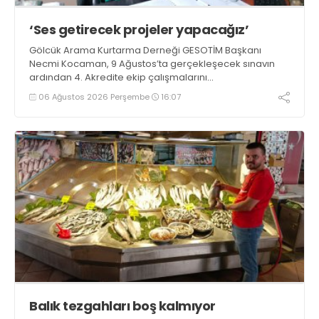
‘Ses getirecek projeler yapacağız’
Gölcük Arama Kurtarma Derneği GESOTİM Başkanı
Necmi Kocaman, 9 Ağustos’ta gerçekleşecek sınavın
ardından 4. Akredite ekip çalışmalarını
tamamlayacaklarını ifade ederek açıklamalarda
06 Ağustos 2026 Perşembe
16:07
bulundu. Kocaman, “Gölcük’te ve Kocaeli genelinde ses
getirecek projelerimizi tek tek hayata geçireceğiz” dedi
Balık tezgahları boş kalmıyor