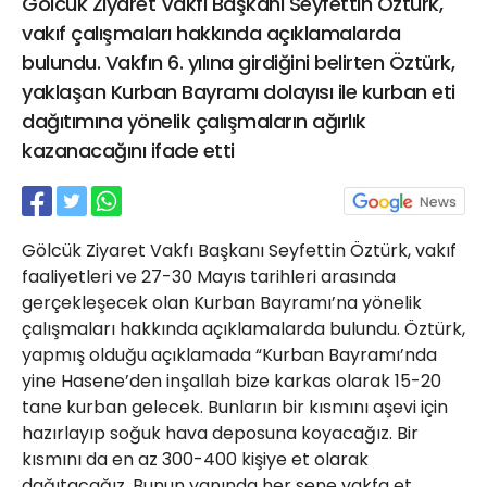
Gölcük Ziyaret Vakfı Başkanı Seyfettin Öztürk,
21 Gölcük
vakıf çalışmaları hakkında açıklamalarda
02624132333
bulundu. Vakfın 6. yılına girdiğini belirten Öztürk,
haber@golcukpostasi.com
yaklaşan Kurban Bayramı dolayısı ile kurban eti
dağıtımına yönelik çalışmaların ağırlık
kazanacağını ifade etti
Gölcük Ziyaret Vakfı Başkanı Seyfettin Öztürk, vakıf
faaliyetleri ve 27-30 Mayıs tarihleri arasında
gerçekleşecek olan Kurban Bayramı’na yönelik
çalışmaları hakkında açıklamalarda bulundu. Öztürk,
yapmış olduğu açıklamada “Kurban Bayramı’nda
yine Hasene’den inşallah bize karkas olarak 15-20
tane kurban gelecek. Bunların bir kısmını aşevi için
hazırlayıp soğuk hava deposuna koyacağız. Bir
kısmını da en az 300-400 kişiye et olarak
dağıtacağız. Bunun yanında her sene vakfa et