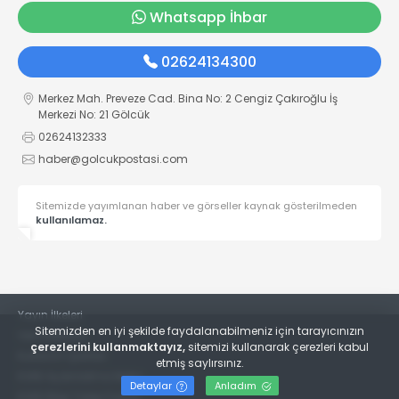
Whatsapp İhbar
02624134300
Merkez Mah. Preveze Cad. Bina No: 2 Cengiz Çakıroğlu İş
Merkezi No: 21 Gölcük
02624132333
haber@golcukpostasi.com
Sitemizde yayımlanan haber ve görseller kaynak gösterilmeden
kullanılamaz.
Yayın İlkeleri
Sitemizden en iyi şekilde faydalanabilmeniz için tarayıcınızın
Veri Politikası
çerezlerini kullanmaktayız,
sitemizi kullanarak çerezleri kabul
Kullanım Şartları
etmiş saylırsınız.
KVKK Aydınlatma Metni
Detaylar
Anladım
KVKK Bilgi Talep Formu