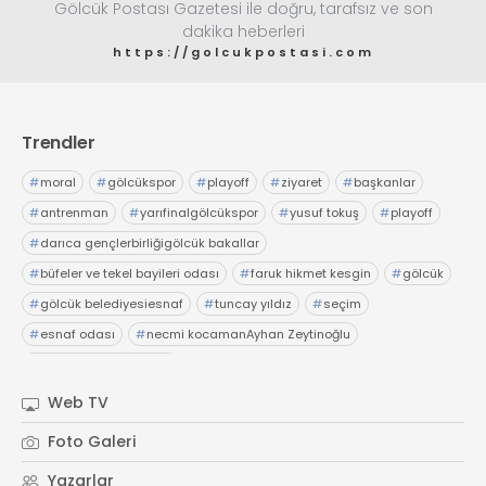
Gölcük Postası Gazetesi ile doğru, tarafsız ve son
dakika heberleri
https://golcukpostasi.com
Trendler
#
moral
#
gölcükspor
#
playoff
#
ziyaret
#
başkanlar
#
antrenman
#
yarıfinalgölcükspor
#
yusuf tokuş
#
playoff
#
darıca gençlerbirliğigölcük bakallar
#
büfeler ve tekel bayileri odası
#
faruk hikmet kesgin
#
gölcük
#
gölcük belediyesiesnaf
#
tuncay yıldız
#
seçim
#
esnaf odası
#
necmi kocamanAyhan Zeytinoğlu
#
Kocaeli Sanayi Odası
Web TV
Foto Galeri
Yazarlar