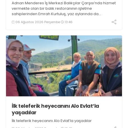
Adnan Menderes İş Merkezi Balıkçılar Çarşısı’nda hizmet
vermekte olan bir balık restoranının işletme
sahiplerinden Emrah Kurtuluş, yaz aylarında da
tezgahlarda taze balık bulunduğunu ifade ederek “Yıl
06 Ağustos 2026 Perşembe
13:46
boyunca tezgahlarda taze balık bulmak mümkün
oluyor” dedi
İlk teleferik heyecanını Alo Evlat’la
yaşadılar
İlk teleferik heyecanını Alo Evlat’la yaşadılar