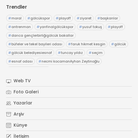
Trendler
#
moral
#
gölcükspor
#
playoff
#
ziyaret
#
başkanlar
#
antrenman
#
yarıfinalgölcükspor
#
yusuf tokuş
#
playoff
#
darıca gençlerbirliğigölcük bakallar
#
büfeler ve tekel bayileri odası
#
faruk hikmet kesgin
#
gölcük
#
gölcük belediyesiesnaf
#
tuncay yıldız
#
seçim
#
esnaf odası
#
necmi kocamanAyhan Zeytinoğlu
#
Kocaeli Sanayi Odası
Web TV
Foto Galeri
Yazarlar
Arşiv
Künye
İletişim