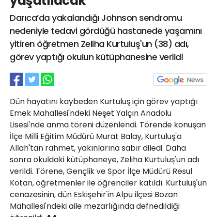
yaşatılacak
21 Gölcük
Darıca’da yakalandığı Johnson sendromu
02624132333
nedeniyle tedavi gördüğü hastanede yaşamını
haber@golcukpostasi.com
yitiren öğretmen Zeliha Kurtuluş'un (38) adı,
görev yaptığı okulun kütüphanesine verildi
Dün hayatını kaybeden Kurtuluş için görev yaptığı
Emek Mahallesi'ndeki Neşet Yalçın Anadolu
Lisesi'nde anma töreni düzenlendi. Törende konuşan
İlçe Milli Eğitim Müdürü Murat Balay, Kurtuluş'a
Allah'tan rahmet, yakınlarına sabır diledi. Daha
sonra okuldaki kütüphaneye, Zeliha Kurtuluş'un adı
verildi. Törene, Gençlik ve Spor İlçe Müdürü Resul
Kotan, öğretmenler ile öğrenciler katıldı. Kurtuluş'un
cenazesinin, dün Eskişehir'in Alpu ilçesi Bozan
Mahallesi'ndeki aile mezarlığında defnedildiği