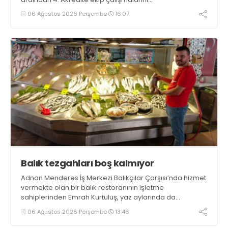
tamamlayacaklarını ifade ederek açıklamalarda
06 Ağustos 2026 Perşembe
16:07
bulundu. Kocaman, “Gölcük’te ve Kocaeli genelinde ses
getirecek projelerimizi tek tek hayata geçireceğiz” dedi
Balık tezgahları boş kalmıyor
Adnan Menderes İş Merkezi Balıkçılar Çarşısı’nda hizmet
vermekte olan bir balık restoranının işletme
sahiplerinden Emrah Kurtuluş, yaz aylarında da
tezgahlarda taze balık bulunduğunu ifade ederek “Yıl
06 Ağustos 2026 Perşembe
13:46
boyunca tezgahlarda taze balık bulmak mümkün
oluyor” dedi