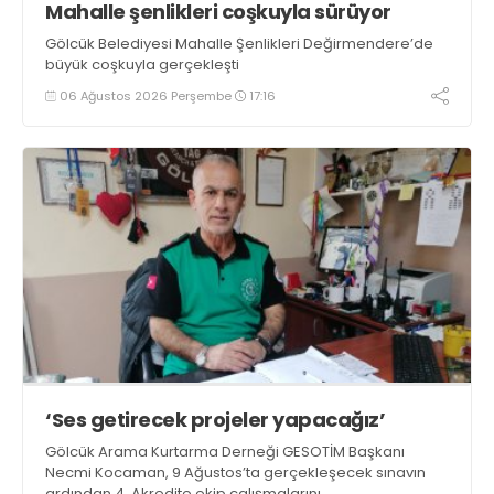
Mahalle şenlikleri coşkuyla sürüyor
Gölcük Belediyesi Mahalle Şenlikleri Değirmendere’de
büyük coşkuyla gerçekleşti
06 Ağustos 2026 Perşembe
17:16
‘Ses getirecek projeler yapacağız’
Gölcük Arama Kurtarma Derneği GESOTİM Başkanı
Necmi Kocaman, 9 Ağustos’ta gerçekleşecek sınavın
ardından 4. Akredite ekip çalışmalarını