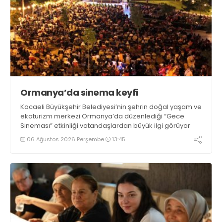
Ormanya’da sinema keyfi
Kocaeli Büyükşehir Belediyesi’nin şehrin doğal yaşam ve
ekoturizm merkezi Ormanya’da düzenlediği “Gece
Sineması” etkinliği vatandaşlardan büyük ilgi görüyor
06 Ağustos 2026 Perşembe
13:45