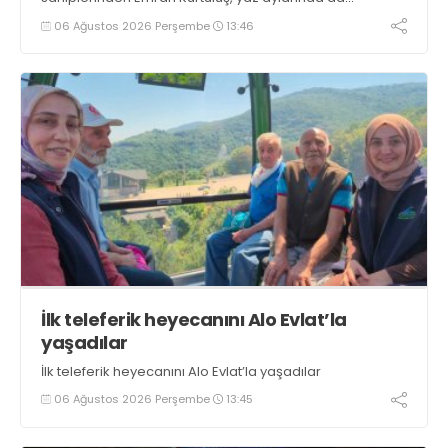
tezgahlarda taze balık bulunduğunu ifade ederek “Yıl
06 Ağustos 2026 Perşembe
13:46
boyunca tezgahlarda taze balık bulmak mümkün
oluyor” dedi
İlk teleferik heyecanını Alo Evlat’la
yaşadılar
İlk teleferik heyecanını Alo Evlat’la yaşadılar
06 Ağustos 2026 Perşembe
13:45