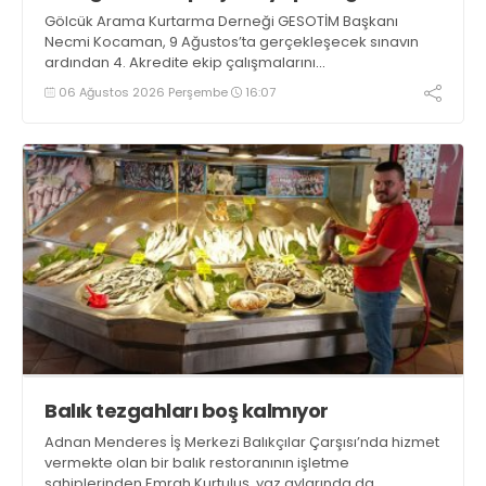
Gölcük Arama Kurtarma Derneği GESOTİM Başkanı
Necmi Kocaman, 9 Ağustos’ta gerçekleşecek sınavın
ardından 4. Akredite ekip çalışmalarını
tamamlayacaklarını ifade ederek açıklamalarda
06 Ağustos 2026 Perşembe
16:07
bulundu. Kocaman, “Gölcük’te ve Kocaeli genelinde ses
getirecek projelerimizi tek tek hayata geçireceğiz” dedi
Balık tezgahları boş kalmıyor
Adnan Menderes İş Merkezi Balıkçılar Çarşısı’nda hizmet
vermekte olan bir balık restoranının işletme
sahiplerinden Emrah Kurtuluş, yaz aylarında da