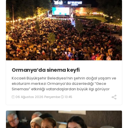
Ormanya’da sinema keyfi
Kocaeli Büyükşehir Belediyesi’nin şehrin doğal yaşam ve
ekoturizm merkezi Ormanya’da düzenlediği “Gece
Sineması” etkinliği vatandaşlardan büyük ilgi görüyor
06 Ağustos 2026 Perşembe
13:45