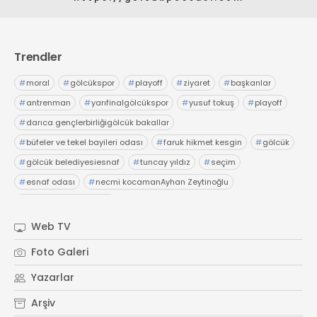
Trendler
#
moral
#
gölcükspor
#
playoff
#
ziyaret
#
başkanlar
#
antrenman
#
yarıfinalgölcükspor
#
yusuf tokuş
#
playoff
#
darıca gençlerbirliğigölcük bakallar
#
büfeler ve tekel bayileri odası
#
faruk hikmet kesgin
#
gölcük
#
gölcük belediyesiesnaf
#
tuncay yıldız
#
seçim
#
esnaf odası
#
necmi kocamanAyhan Zeytinoğlu
#
Kocaeli Sanayi Odası
Web TV
Foto Galeri
Yazarlar
Arşiv