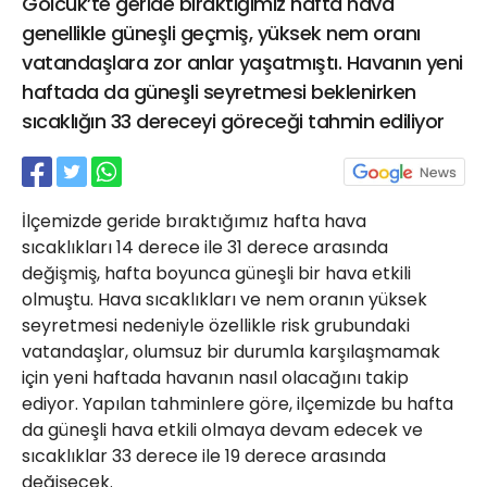
Gölcük’te geride bıraktığımız hafta hava
21 Gölcük
genellikle güneşli geçmiş, yüksek nem oranı
02624132333
vatandaşlara zor anlar yaşatmıştı. Havanın yeni
haber@golcukpostasi.com
haftada da güneşli seyretmesi beklenirken
sıcaklığın 33 dereceyi göreceği tahmin ediliyor
İlçemizde geride bıraktığımız hafta hava
sıcaklıkları 14 derece ile 31 derece arasında
değişmiş, hafta boyunca güneşli bir hava etkili
olmuştu. Hava sıcaklıkları ve nem oranın yüksek
seyretmesi nedeniyle özellikle risk grubundaki
vatandaşlar, olumsuz bir durumla karşılaşmamak
için yeni haftada havanın nasıl olacağını takip
ediyor. Yapılan tahminlere göre, ilçemizde bu hafta
da güneşli hava etkili olmaya devam edecek ve
sıcaklıklar 33 derece ile 19 derece arasında
değişecek.