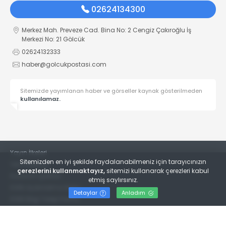
02624134300
Merkez Mah. Preveze Cad. Bina No: 2 Cengiz Çakıroğlu İş
Merkezi No: 21 Gölcük
02624132333
haber@golcukpostasi.com
Sitemizde yayımlanan haber ve görseller kaynak gösterilmeden
kullanılamaz.
Yayın İlkeleri
Sitemizden en iyi şekilde faydalanabilmeniz için tarayıcınızın
Veri Politikası
çerezlerini kullanmaktayız,
sitemizi kullanarak çerezleri kabul
Kullanım Şartları
etmiş saylırsınız.
KVKK Aydınlatma Metni
Detaylar
Anladım
KVKK Bilgi Talep Formu
© 2022
Gölcük Postası Gazetesi
- Tüm hakları saklıdır.