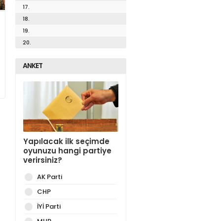
17.
18.
19.
20.
ANKET
Yapılacak ilk seçimde
oyunuzu hangi partiye
verirsiniz?
AK Parti
CHP
İYİ Parti