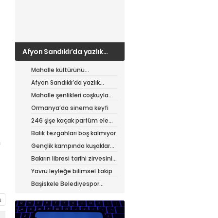
Afyon Sandıklı’da yazlık
patates hasadı
Mahalle kültürünü
canlandıran şenlik
Afyon Sandıklı’da yazlık
patates hasadı
Mahalle şenlikleri coşkuyla
sürüyor
Ormanya’da sinema keyfi
246 şişe kaçak parfüm ele
geçirildi
Balık tezgahları boş kalmıyor
n
Gençlik kampında kuşaklar
buluştu
Bakırın libresi tarihi zirvesini
test ediyor
Yavru leyleğe bilimsel takip
Başiskele Belediyespor
Gelişim Ligi’ne hazır