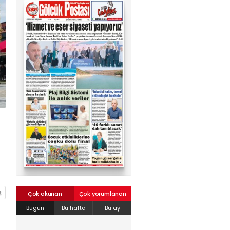
02624132333
haber@golcukpostasi.com
Çok okunan
Çok yorumlanan
Bugün
Bu hafta
Bu ay