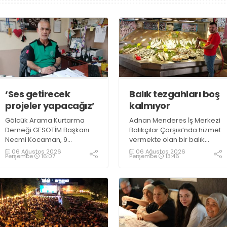
‘Ses getirecek
Balık tezgahları boş
projeler yapacağız’
kalmıyor
Gölcük Arama Kurtarma
Adnan Menderes İş Merkezi
Derneği GESOTİM Başkanı
Balıkçılar Çarşısı’nda hizmet
Necmi Kocaman, 9
vermekte olan bir balık
Ağustos’ta gerçekleşecek
restoranının işletme
06 Ağustos 2026
06 Ağustos 2026
Perşembe
16:07
Perşembe
13:46
sınavın ardından 4. Akredite
sahiplerinden Emrah
ekip çalışmalarını
Kurtuluş, yaz aylarında da
tamamlayacaklarını ifade
tezgahlarda taze balık
ederek açıklamalarda
bulunduğunu ifade ederek
bulundu. Kocaman,
“Yıl boyunca tezgahlarda
“Gölcük’te ve Kocaeli
taze balık bulmak mümkün
genelinde ses getirecek
oluyor” dedi
projelerimizi tek tek hayata