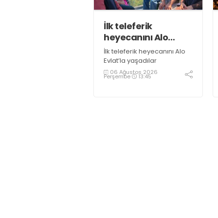
İlk teleferik
heyecanını Alo
Evlat’la yaşadılar
İlk teleferik heyecanını Alo
Evlat’la yaşadılar
06 Ağustos 2026
Perşembe
13:45