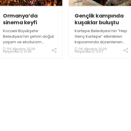
geçireceğiz” dedi
Ormanya’da
Gençlik kampında
sinema keyfi
kuşaklar buluştu
Kocaeli Büyükşehir
Kartepe Belediyesi’nin “Hep
Belediyesi’nin şehrin doğal
Genç Kartepe” etkinlikleri
yaşam ve ekoturizm
kapsamında düzenlenen
merkezi Ormanya’da
Gençlik ve Gelişim Kampı’na
06 Ağustos 2026
06 Ağustos 2026
Perşembe
13:45
Perşembe
13:07
düzenlediği “Gece
katılan gençler, Kocaeli
Sineması” etkinliği
Huzurevi sakinleriyle bir
vatandaşlardan büyük ilgi
araya geldi
görüyor