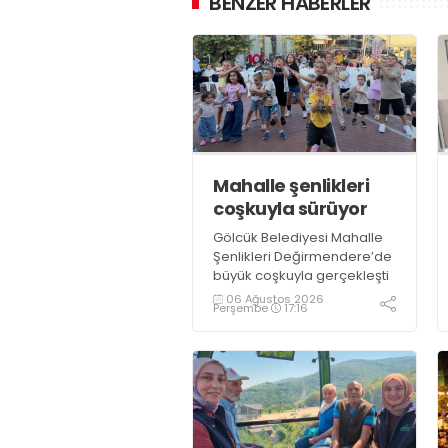
BENZER HABERLER
Mahalle şenlikleri
coşkuyla sürüyor
Gölcük Belediyesi Mahalle
Şenlikleri Değirmendere’de
büyük coşkuyla gerçekleşti
06 Ağustos 2026
Perşembe
17:16