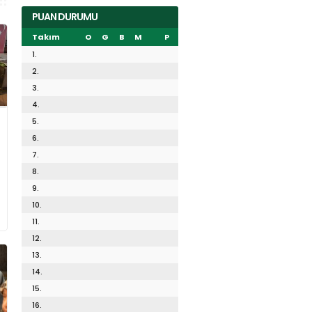
PUAN DURUMU
Takım
O
G
B
M
P
1.
2.
3.
4.
5.
6.
7.
8.
9.
10.
11.
12.
13.
14.
15.
16.