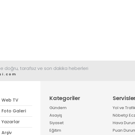
e doğru, tarafsız ve son dakika heberleri
si.com
Kategoriler
Servisle
Web TV
Gündem
Yol ve Trafi
Foto Galeri
Asayiş
Nöbetçi Ec
Yazarlar
Siyaset
Hava Duru
Eğitim
Puan Duru
Arşiv