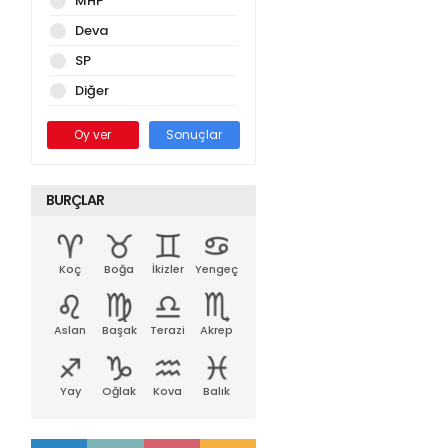
MHP
Deva
SP
Diğer
Oy ver
Sonuçlar
BURÇLAR
Koç
Boğa
İkizler
Yengeç
Aslan
Başak
Terazi
Akrep
Yay
Oğlak
Kova
Balık