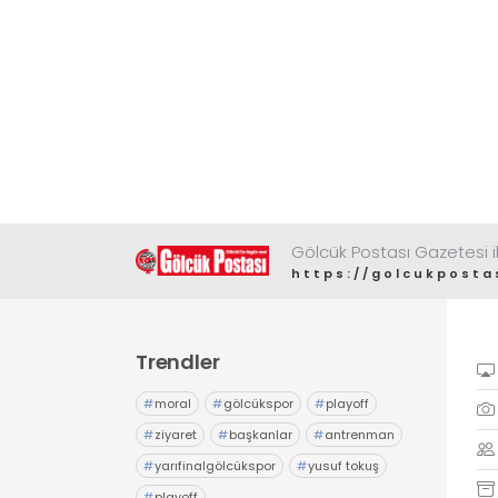
Gölcük Postası Gazetesi il
https://golcukposta
Trendler
#
moral
#
gölcükspor
#
playoff
#
ziyaret
#
başkanlar
#
antrenman
#
yarıfinalgölcükspor
#
yusuf tokuş
#
playoff