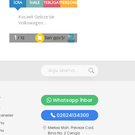
r
Whatsapp İhbar
k
02624134300
zaneler
mu
Merkez Mah. Preveze Cad.
mu
Bina No: 2 Cengiz