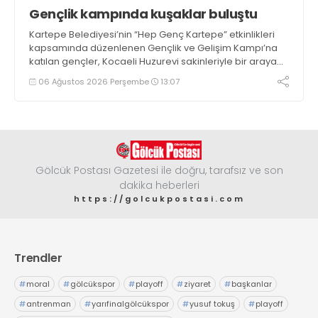
Gençlik kampında kuşaklar buluştu
Kartepe Belediyesi’nin “Hep Genç Kartepe” etkinlikleri
kapsamında düzenlenen Gençlik ve Gelişim Kampı’na
katılan gençler, Kocaeli Huzurevi sakinleriyle bir araya
geldi
06 Ağustos 2026 Perşembe
13:07
Gölcük Postası Gazetesi ile doğru, tarafsız ve son
dakika heberleri
https://golcukpostasi.com
Trendler
#
moral
#
gölcükspor
#
playoff
#
ziyaret
#
başkanlar
#
antrenman
#
yarıfinalgölcükspor
#
yusuf tokuş
#
playoff