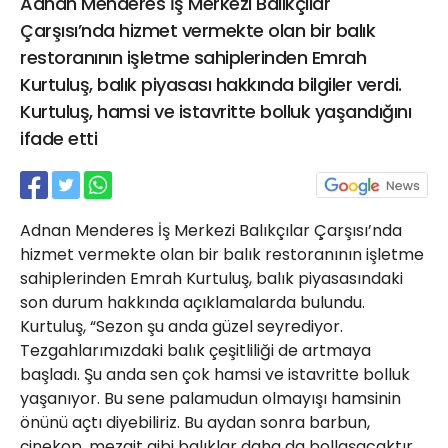
Adnan Menderes İş Merkezi Balıkçılar
21 Gölcük
Çarşısı’nda hizmet vermekte olan bir balık
02624132333
restoranının işletme sahiplerinden Emrah
haber@golcukpostasi.com
Kurtuluş, balık piyasası hakkında bilgiler verdi.
Kurtuluş, hamsi ve istavritte bolluk yaşandığını
ifade etti
Adnan Menderes İş Merkezi Balıkçılar Çarşısı’nda
hizmet vermekte olan bir balık restoranının işletme
sahiplerinden Emrah Kurtuluş, balık piyasasındaki
son durum hakkında açıklamalarda bulundu.
Kurtuluş, “Sezon şu anda güzel seyrediyor.
Tezgahlarımızdaki balık çeşitliliği de artmaya
başladı. Şu anda sen çok hamsi ve istavritte bolluk
yaşanıyor. Bu sene palamudun olmayışı hamsinin
önünü açtı diyebiliriz. Bu aydan sonra barbun,
çinekop, mezgit gibi balıklar daha da bollaşacaktır.