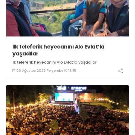
İlk teleferik heyecanını Alo Evlat’la
yaşadılar
İlk teleferik heyecanını Alo Evlat’la yaşadılar
06 Ağustos 2026 Perşembe
13:45