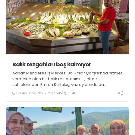
Balık tezgahları boş kalmıyor
Adnan Menderes İş Merkezi Balıkçılar Çarşısı’nda hizmet
vermekte olan bir balık restoranının işletme
sahiplerinden Emrah Kurtuluş, yaz aylarında da
tezgahlarda taze balık bulunduğunu ifade ederek “Yıl
06 Ağustos 2026 Perşembe
13:46
boyunca tezgahlarda taze balık bulmak mümkün
oluyor” dedi