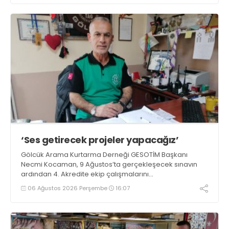
‘Ses getirecek projeler yapacağız’
Gölcük Arama Kurtarma Derneği GESOTİM Başkanı
Necmi Kocaman, 9 Ağustos’ta gerçekleşecek sınavın
ardından 4. Akredite ekip çalışmalarını
tamamlayacaklarını ifade ederek açıklamalarda
06 Ağustos 2026 Perşembe
16:07
bulundu. Kocaman, “Gölcük’te ve Kocaeli genelinde ses
getirecek projelerimizi tek tek hayata geçireceğiz” dedi