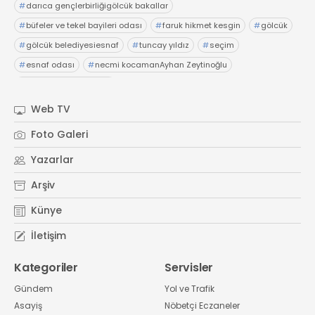
#
darıca gençlerbirliğigölcük bakallar
#
büfeler ve tekel bayileri odası
#
faruk hikmet kesgin
#
gölcük
#
gölcük belediyesiesnaf
#
tuncay yıldız
#
seçim
#
esnaf odası
#
necmi kocamanAyhan Zeytinoğlu
#
Kocaeli Sanayi Odası
Web TV
Foto Galeri
Yazarlar
Arşiv
Künye
İletişim
Kategoriler
Servisler
Gündem
Yol ve Trafik
Asayiş
Nöbetçi Eczaneler