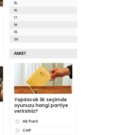
15.
16.
17.
18.
19.
20.
ANKET
Yapılacak ilk seçimde
oyunuzu hangi partiye
verirsiniz?
AK Parti
CHP