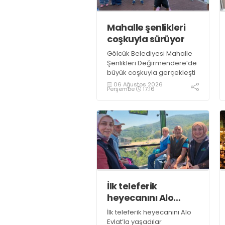
Mahalle şenlikleri
coşkuyla sürüyor
Gölcük Belediyesi Mahalle
Şenlikleri Değirmendere’de
büyük coşkuyla gerçekleşti
06 Ağustos 2026
Perşembe
17:16
İlk teleferik
heyecanını Alo
Evlat’la yaşadılar
İlk teleferik heyecanını Alo
Evlat’la yaşadılar