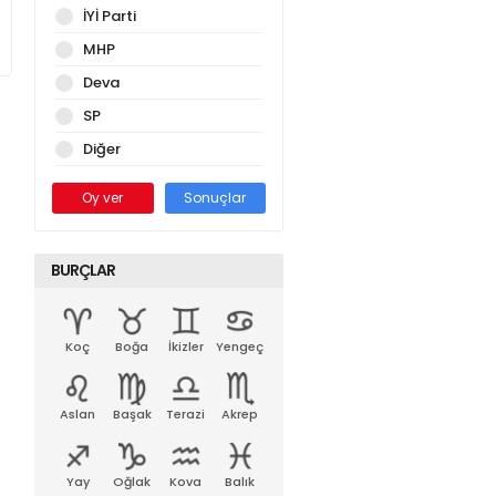
İYİ Parti
MHP
Deva
SP
Diğer
Oy ver
Sonuçlar
BURÇLAR
Koç
Boğa
İkizler
Yengeç
Aslan
Başak
Terazi
Akrep
Yay
Oğlak
Kova
Balık