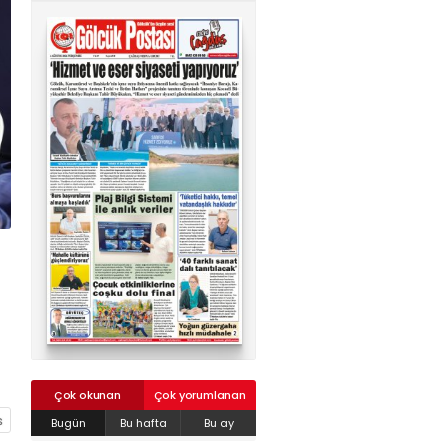
02624132333
haber@golcukpostasi.com
Çok okunan
Çok yorumlanan
Bugün
Bu hafta
Bu ay