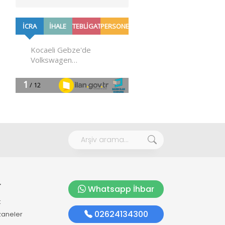
r
Whatsapp İhbar
k
02624134300
zaneler