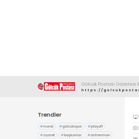
Gölcük Postası Gazetesi il
https://golcukposta
Trendler
#
moral
#
gölcükspor
#
playoff
#
ziyaret
#
başkanlar
#
antrenman