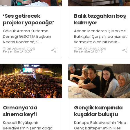
‘Ses getirecek
Balık tezgahları boş
projeler yapacağız’
kalmıyor
Gölcük Arama Kurtarma
Adnan Menderes İş Merkezi
Derneği GESOTİM Başkanı
Balıkçılar Çarşısı’nda hizmet
Necmi Kocaman, 9
vermekte olan bir balık
Ağustos’ta gerçekleşecek
restoranının işletme
06 Ağustos 2026
06 Ağustos 2026
Perşembe
16:07
Perşembe
13:46
sınavın ardından 4. Akredite
sahiplerinden Emrah
ekip çalışmalarını
Kurtuluş, yaz aylarında da
tamamlayacaklarını ifade
tezgahlarda taze balık
ederek açıklamalarda
bulunduğunu ifade ederek
bulundu. Kocaman,
“Yıl boyunca tezgahlarda
“Gölcük’te ve Kocaeli
taze balık bulmak mümkün
genelinde ses getirecek
oluyor” dedi
projelerimizi tek tek hayata
geçireceğiz” dedi
Ormanya’da
Gençlik kampında
sinema keyfi
kuşaklar buluştu
Kocaeli Büyükşehir
Kartepe Belediyesi’nin “Hep
Belediyesi’nin şehrin doğal
Genç Kartepe” etkinlikleri