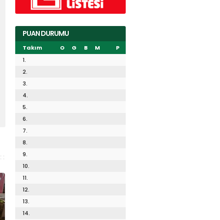
PUAN DURUMU
Takım
O
G
B
M
P
1.
2.
3.
4.
5.
6.
7.
8.
9.
10.
11.
12.
13.
14.