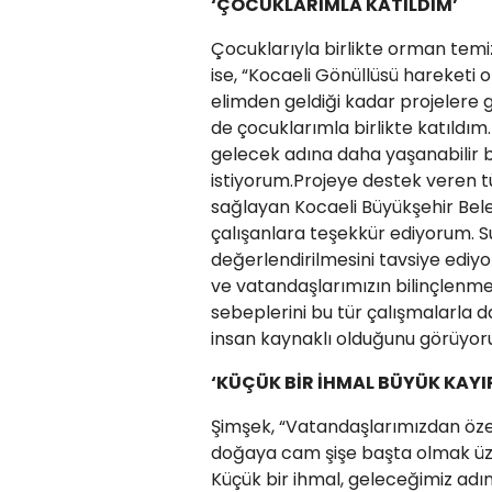
‘ÇOCUKLARIMLA KATILDIM’
Çocuklarıyla birlikte orman temi
ise, “Kocaeli Gönüllüsü hareketi o
elimden geldiği kadar projelere
de çocuklarımla birlikte katıldım. 
gelecek adına daha yaşanabilir b
istiyorum.Projeye destek veren 
sağlayan Kocaeli Büyükşehir Be
çalışanlara teşekkür ediyorum. S
değerlendirilmesini tavsiye ediy
ve vatandaşlarımızın bilinçlenm
sebeplerini bu tür çalışmalarla 
insan kaynaklı olduğunu görüyoru
‘KÜÇÜK BİR İHMAL BÜYÜK KAYI
Şimşek, “Vatandaşlarımızdan özell
doğaya cam şişe başta olmak üzer
Küçük bir ihmal, geleceğimiz adın