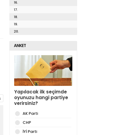
16.
17.
18.
19.
20.
ANKET
Yapılacak ilk seçimde
oyunuzu hangi partiye
verirsiniz?
AK Parti
CHP
İYİ Parti