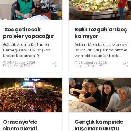
‘Ses getirecek
Balık tezgahları boş
projeler yapacağız’
kalmıyor
Gölcük Arama Kurtarma
Adnan Menderes İş Merkezi
Derneği GESOTİM Başkanı
Balıkçılar Çarşısı’nda hizmet
Necmi Kocaman, 9
vermekte olan bir balık
Ağustos’ta gerçekleşecek
restoranının işletme
06 Ağustos 2026
06 Ağustos 2026
Perşembe
16:07
Perşembe
13:46
sınavın ardından 4. Akredite
sahiplerinden Emrah
ekip çalışmalarını
Kurtuluş, yaz aylarında da
tamamlayacaklarını ifade
tezgahlarda taze balık
ederek açıklamalarda
bulunduğunu ifade ederek
bulundu. Kocaman,
“Yıl boyunca tezgahlarda
“Gölcük’te ve Kocaeli
taze balık bulmak mümkün
genelinde ses getirecek
oluyor” dedi
projelerimizi tek tek hayata
geçireceğiz” dedi
Ormanya’da
Gençlik kampında
sinema keyfi
kuşaklar buluştu