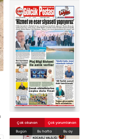
02624132333
haber@golcukpostasi.com
n
Çok okunan
Çok yorumlanan
Bugün
Bu hafta
Bu ay