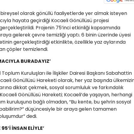
 bireysel olarak gönüllü faaliyetlerde yer almak isteyen
yla hayata geçirdiği Kocaeli Gönüllüsü projesi
rçekleştirildi. Projenin 75’inci etkinliği kapsamında
raya gelerek çevre temizliği yaptı. 6 binin üzerinde üyesi
nin gerçekleştirdiği etkinlikte, özellikle yaz aylarında
n çöpler temizlendi.
MACIYLA BURADAYIZ’
l Toplum Kuruluşları ile İlişkiler Dairesi Başkanı Sabahattin
eli Gönüllüsü Hareketi olarak, her yaz başında ülkemizi
ına dikkat çekmek, sosyal sorumluluk ve farkındalık
Kocaeli Gönüllüsü Hareketi; Kocaeli’de yaşayan, herhangi
lum kuruluşuna bağlı olmadan, “Bu kente, bu şehrin sosyal
pabilirim?” düşüncesiyle bir araya gelen tamamen
oluşumdur” dedi.
5’İ İNSAN ELİYLE’