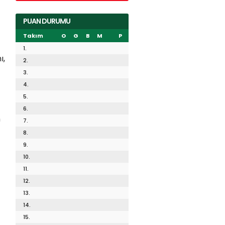
PUAN DURUMU
Takım
O
G
B
M
P
1.
ı,
2.
3.
4.
5.
6.
n
7.
8.
9.
10.
11.
12.
13.
14.
15.