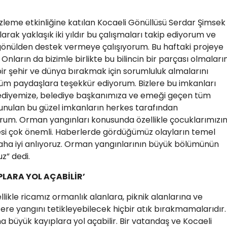
zleme etkinliğine katılan Kocaeli Gönüllüsü Serdar Şimsek
larak yaklaşık iki yıldır bu çalışmaları takip ediyorum ve
 gönülden destek vermeye çalışıyorum. Bu haftaki projeye
Onların da bizimle birlikte bu bilincin bir parçası olmaların
ir şehir ve dünya bırakmak için sorumluluk almalarını
tüm paydaşlara teşekkür ediyorum. Bizlere bu imkanları
lediyemize, belediye başkanımıza ve emeği geçen tüm
unulan bu güzel imkanların herkes tarafından
orum. Orman yangınları konusunda özellikle çocuklarımızı
esi çok önemli. Haberlerde gördüğümüz olayların temel
daha iyi anlıyoruz. Orman yangınlarının büyük bölümünün
z” dedi.
PLARA YOL AÇABİLİR’
ikle ricamız ormanlık alanlara, piknik alanlarına ve
e yangını tetikleyebilecek hiçbir atık bırakmamalarıdır.
a büyük kayıplara yol açabilir. Bir vatandaş ve Kocaeli