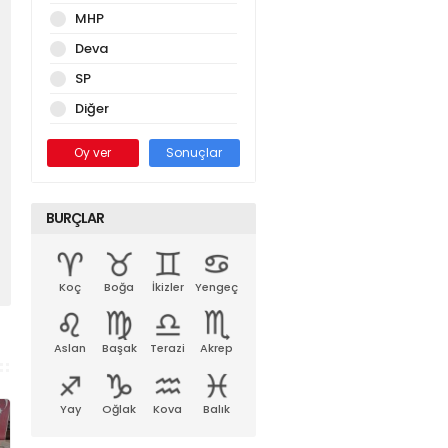
MHP
Deva
SP
Diğer
Oy ver
Sonuçlar
BURÇLAR
Koç
Boğa
İkizler
Yengeç
Aslan
Başak
Terazi
Akrep
Yay
Oğlak
Kova
Balık