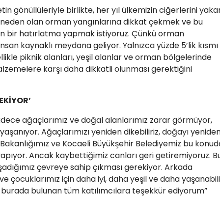
gönüllüleriyle birlikte, her yıl ülkemizin ciğerlerini yaka
a neden olan orman yangınlarına dikkat çekmek ve bu
in bir hatırlatma yapmak istiyoruz. Çünkü orman
 insan kaynaklı meydana geliyor. Yalnızca yüzde 5’lik kısmı
ikle piknik alanları, yeşil alanlar ve orman bölgelerinde
lzemelere karşı daha dikkatli olunması gerektiğini
EKİYOR’
dece ağaçlarımız ve doğal alanlarımız zarar görmüyor,
yaşanıyor. Ağaçlarımızı yeniden dikebiliriz, doğayı yenide
n Bakanlığımız ve Kocaeli Büyükşehir Belediyemiz bu konud
yapıyor. Ancak kaybettiğimiz canları geri getiremiyoruz. B
adığımız çevreye sahip çıkması gerekiyor. Arkada
 çocuklarımız için daha iyi, daha yeşil ve daha yaşanabili
 burada bulunan tüm katılımcılara teşekkür ediyorum”