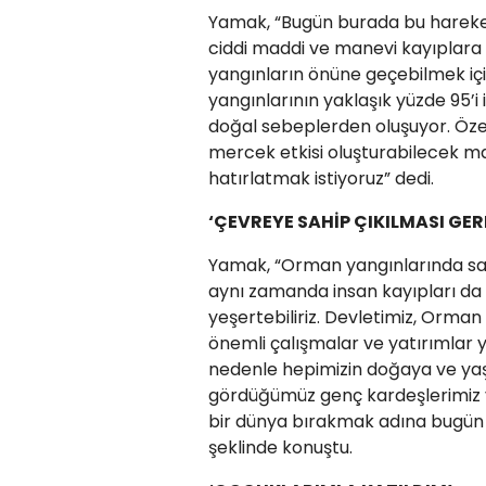
Yamak, “Bugün burada bu hareketin 
ciddi maddi ve manevi kayıplar
yangınların önüne geçebilmek iç
yangınlarının yaklaşık yüzde 95’i
doğal sebeplerden oluşuyor. Özell
mercek etkisi oluşturabilecek ma
hatırlatmak istiyoruz” dedi.
‘ÇEVREYE SAHİP ÇIKILMASI GER
Yamak, “Orman yangınlarında sa
aynı zamanda insan kayıpları da 
yeşertebiliriz. Devletimiz, Orma
önemli çalışmalar ve yatırımlar 
nedenle hepimizin doğaya ve yaş
gördüğümüz genç kardeşlerimiz ve
bir dünya bırakmak adına bugün
şeklinde konuştu.