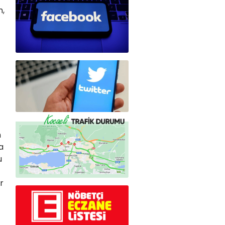
n,
n
a
u
r