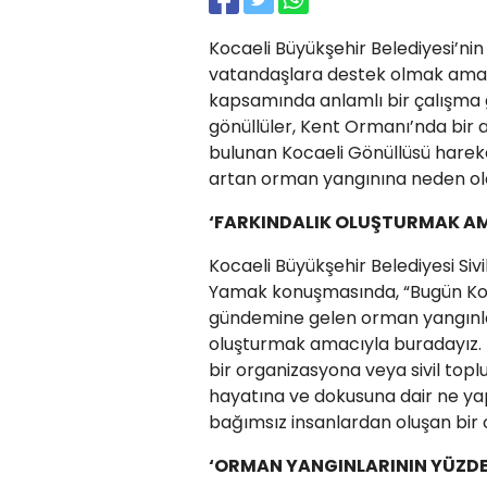
Kocaeli Büyükşehir Belediyesi’nin
vatandaşlara destek olmak amacı
kapsamında anlamlı bir çalışma ge
gönüllüler, Kent Ormanı’nda bir a
bulunan Kocaeli Gönüllüsü hareketi
artan orman yangınına neden ola
‘FARKINDALIK OLUŞTURMAK A
Kocaeli Büyükşehir Belediyesi Sivi
Yamak konuşmasında, “Bugün Koca
gündemine gelen orman yangınlar
oluşturmak amacıyla buradayız. 
bir organizasyona veya sivil top
hayatına ve dokusuna dair ne ya
bağımsız insanlardan oluşan bir 
‘ORMAN YANGINLARININ YÜZDE 9