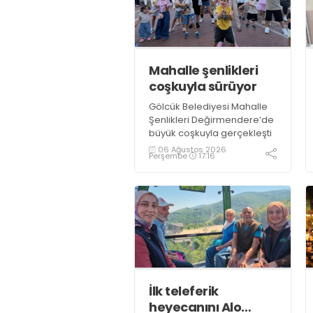
Mahalle şenlikleri
coşkuyla sürüyor
Gölcük Belediyesi Mahalle
Şenlikleri Değirmendere’de
büyük coşkuyla gerçekleşti
06 Ağustos 2026
Perşembe
17:16
İlk teleferik
heyecanını Alo