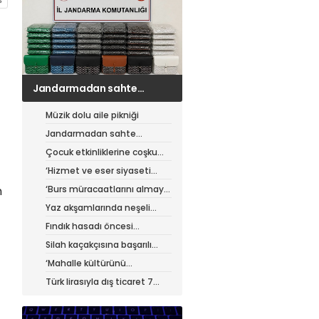
Jandarmadan sahte
çantacılara darbe
Müzik dolu aile pikniği
Jandarmadan sahte
çantacılara darbe
Çocuk etkinliklerine coşku
dolu final
‘Hizmet ve eser siyaseti
yapıyoruz’
‘Burs müracaatlarını almaya
n
başladık’
Yaz akşamlarında neşeli
etkinlikler
Fındık hasadı öncesi
üreticiye yol desteği
Silah kaçakçısına başarılı
operasyon
‘Mahalle kültürünü
güçlendiriyoruz’
Türk lirasıyla dış ticaret 7
ayda 900 milyar lirayı aştı