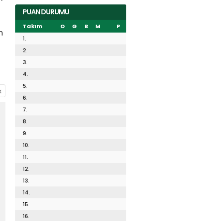
PUAN DURUMU
Takım
O
G
B
M
P
n
1.
2.
3.
4.
5.
6.
7.
8.
9.
10.
11.
12.
13.
14.
15.
16.