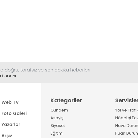
görüyor
e doğru, tarafsız ve son dakika heberleri
si.com
Kategoriler
Servisle
Web TV
Gündem
Yol ve Trafi
Foto Galeri
Asayiş
Nöbetçi Ec
Yazarlar
Siyaset
Hava Duru
Eğitim
Puan Duru
Arşiv