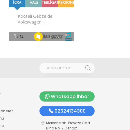
r
Whatsapp İhbar
k
02624134300
zaneler
mu
Merkez Mah. Preveze Cad.
mu
Bina No: 2 Cengiz