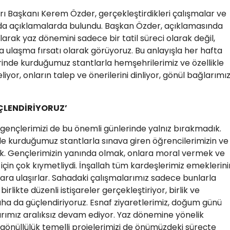
arı Başkanı Kerem Özder, gerçekleştirdikleri çalışmalar ve
da açıklamalarda bulundu. Başkan Özder, açıklamasında
larak yaz dönemini sadece bir tatil süreci olarak değil,
ulaşma fırsatı olarak görüyoruz. Bu anlayışla her hafta
inde kurduğumuz stantlarla hemşehrilerimiz ve özellikle
iyor, onların talep ve önerilerini dinliyor, gönül bağlarımız
ÜÇLENDİRİYORUZ’
 gençlerimizi de bu önemli günlerinde yalnız bırakmadık.
nde kurduğumuz stantlarla sınava giren öğrencilerimizin ve
uk. Gençlerimizin yanında olmak, onlara moral vermek ve
r için çok kıymetliydi. İnşallah tüm kardeşlerimiz emeklerini
çlara ulaşırlar. Sahadaki çalışmalarımız sadece bunlarla
irlikte düzenli istişareler gerçekleştiriyor, birlik ve
ha da güçlendiriyoruz. Esnaf ziyaretlerimiz, doğum günü
rımız aralıksız devam ediyor. Yaz dönemine yönelik
e gönüllülük temelli projelerimizi de önümüzdeki süreçte