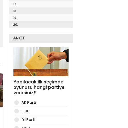
17.
18.
19.
20.
ANKET
Yapılacak ilk seçimde
oyunuzu hangi partiye
verirsiniz?
AK Parti
CHP
İYİ Parti