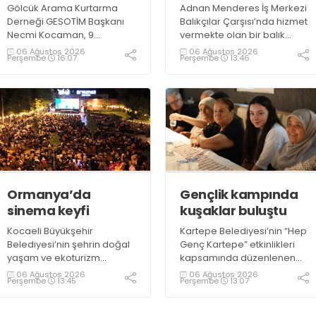
Gölcük Arama Kurtarma
Adnan Menderes İş Merkezi
Derneği GESOTİM Başkanı
Balıkçılar Çarşısı’nda hizmet
Necmi Kocaman, 9
vermekte olan bir balık
Ağustos’ta gerçekleşecek
restoranının işletme
06 Ağustos 2026
06 Ağustos 2026
Perşembe
16:07
Perşembe
13:46
sınavın ardından 4. Akredite
sahiplerinden Emrah
ekip çalışmalarını
Kurtuluş, yaz aylarında da
tamamlayacaklarını ifade
tezgahlarda taze balık
ederek açıklamalarda
bulunduğunu ifade ederek
bulundu. Kocaman,
“Yıl boyunca tezgahlarda
“Gölcük’te ve Kocaeli
taze balık bulmak mümkün
genelinde ses getirecek
oluyor” dedi
projelerimizi tek tek hayata
geçireceğiz” dedi
Ormanya’da
Gençlik kampında
sinema keyfi
kuşaklar buluştu
Kocaeli Büyükşehir
Kartepe Belediyesi’nin “Hep
Belediyesi’nin şehrin doğal
Genç Kartepe” etkinlikleri
yaşam ve ekoturizm
kapsamında düzenlenen
merkezi Ormanya’da
Gençlik ve Gelişim Kampı’na
06 Ağustos 2026
06 Ağustos 2026
Perşembe
13:45
Perşembe
13:07
düzenlediği “Gece
katılan gençler, Kocaeli
Sineması” etkinliği
Huzurevi sakinleriyle bir
vatandaşlardan büyük ilgi
araya geldi