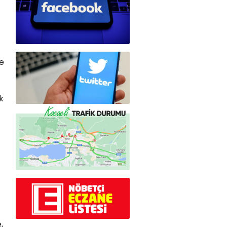
e
k
,