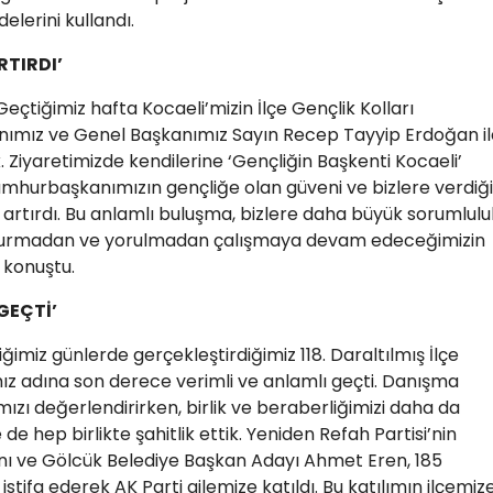
elerini kullandı.
RTIRDI’
eçtiğimiz hafta Kocaeli’mizin İlçe Gençlik Kolları
nımız ve Genel Başkanımız Sayın Recep Tayyip Erdoğan il
 Ziyaretimizde kendilerine ‘Gençliğin Başkenti Kocaeli’
mhurbaşkanımızın gençliğe olan güveni ve bizlere verdiği
artırdı. Bu anlamlı buluşma, bizlere daha büyük sorumlulu
 durmadan ve yorulmadan çalışmaya devam edeceğimizin
 konuştu.
GEÇTİ’
miz günlerde gerçekleştirdiğimiz 118. Daraltılmış İlçe
ız adına son derece verimli ve anlamlı geçti. Danışma
mızı değerlendirirken, birlik ve beraberliğimizi daha da
e hep birlikte şahitlik ettik. Yeniden Refah Partisi’nin
ı ve Gölcük Belediye Başkan Adayı Ahmet Eren, 185
istifa ederek AK Parti ailemize katıldı. Bu katılımın ilçemize