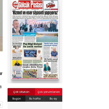
02624132333
haber@golcukpostasi.com
ar
ı
Çok okunan
Çok yorumlanan
Bugün
Bu hafta
Bu ay