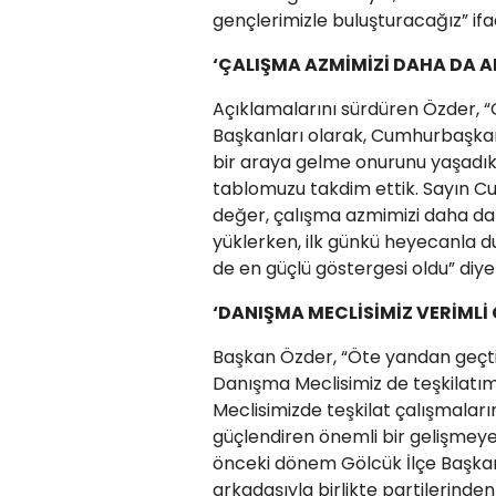
gençlerimizle buluşturacağız” ifad
‘ÇALIŞMA AZMİMİZİ DAHA DA A
Açıklamalarını sürdüren Özder, “G
Başkanları olarak, Cumhurbaşka
bir araya gelme onurunu yaşadık.
tablomuzu takdim ettik. Sayın Cu
değer, çalışma azmimizi daha da 
yüklerken, ilk günkü heyecanla
de en güçlü göstergesi oldu” diye
‘DANIŞMA MECLİSİMİZ VERİMLİ 
Başkan Özder, “Öte yandan geçtiği
Danışma Meclisimiz de teşkilatım
Meclisimizde teşkilat çalışmaları
güçlendiren önemli bir gelişmeye d
önceki dönem Gölcük İlçe Başkan
arkadaşıyla birlikte partilerinden 