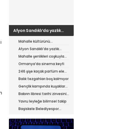
Afyon Sandıklı’da yazlık
patates hasadı
Mahalle kültürünü
ı
canlandıran şenlik
Afyon Sandıklı’da yazlık
patates hasadı
Mahalle şenlikleri coşkuyla
sürüyor
Ormanya’da sinema keyfi
246 şişe kaçak parfüm ele
geçirildi
Balık tezgahları boş kalmıyor
Gençlik kampında kuşaklar
buluştu
n
Bakırın libresi tarihi zirvesini
test ediyor
Yavru leyleğe bilimsel takip
Başiskele Belediyespor
Gelişim Ligi’ne hazır