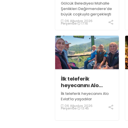
Gölcük Belediyesi Mahalle
Şenlikleri Değirmendere’de
büyük coşkuyla gerçekleşti
06 Ağustos 2026
Perşembe
17:16
İlk teleferik
heyecanını Alo
Evlat’la yaşadılar
İlk teleferik heyecanını Alo
Evlat’la yaşadılar
06 Ağustos 2026
Perşembe
13:45