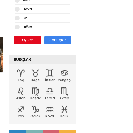
MHP
Deva
SP
Diğer
Oy ver
Sonuçlar
BURÇLAR
Koç
Boğa
İkizler
Yengeç
Aslan
Başak
Terazi
Akrep
Yay
Oğlak
Kova
Balık