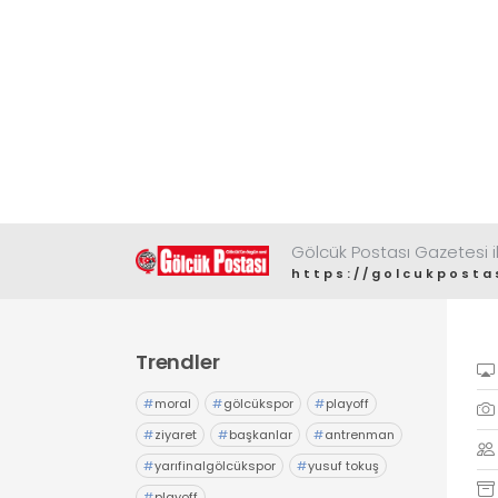
Gölcük Postası Gazetesi il
https://golcukposta
Trendler
#
moral
#
gölcükspor
#
playoff
#
ziyaret
#
başkanlar
#
antrenman
#
yarıfinalgölcükspor
#
yusuf tokuş
#
playoff