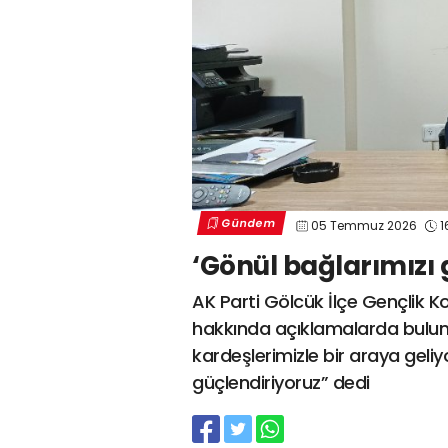
Gündem
05 Temmuz 2026
1
‘Gönül bağlarımızı 
AK Parti Gölcük İlçe Gençlik K
hakkında açıklamalarda bulund
kardeşlerimizle bir araya geliyo
güçlendiriyoruz” dedi