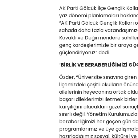
AK Parti Gölcük İlçe Gençlik Koll
yaz dönemi planlamaları hakkın
“AK Parti Gölcük Gençlik Kolları o
sahada daha fazla vatandaşımıza 
Kavaklı ve Değirmendere sahiller
genç kardeşlerimizle bir araya gel
güçlendiriyoruz” dedi.
‘BİRLİK VE BERABERLİĞİMİZİ G
Özder, “Üniversite sınavına giren
İlçemizdeki çeşitli okulların önü
ailelerinin heyecanına ortak old
başarı dileklerimizi iletmek bizle
karşılığını alacakları güzel sonu
sınırlı değil. Yönetim Kurulumuzla b
beraberliğimizi her geçen gün da
programlarımız ve üye çalışmala
hazırladığımız sosyal, kültürel v