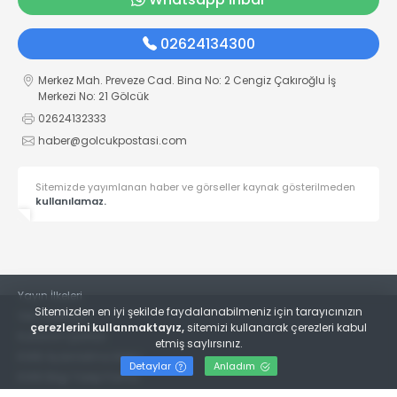
02624134300
Merkez Mah. Preveze Cad. Bina No: 2 Cengiz Çakıroğlu İş
Merkezi No: 21 Gölcük
02624132333
haber@golcukpostasi.com
Sitemizde yayımlanan haber ve görseller kaynak gösterilmeden
kullanılamaz.
Yayın İlkeleri
Sitemizden en iyi şekilde faydalanabilmeniz için tarayıcınızın
Veri Politikası
çerezlerini kullanmaktayız,
sitemizi kullanarak çerezleri kabul
Kullanım Şartları
etmiş saylırsınız.
KVKK Aydınlatma Metni
Detaylar
Anladım
KVKK Bilgi Talep Formu