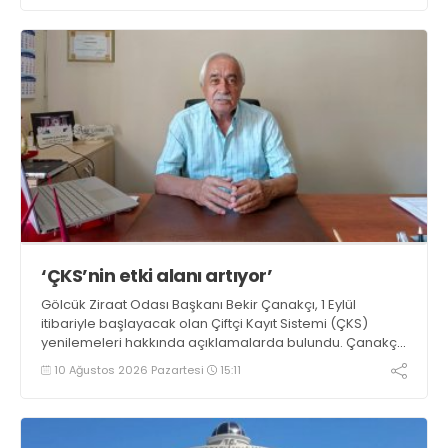
‘ÇKS’nin etki alanı artıyor’
Gölcük Ziraat Odası Başkanı Bekir Çanakçı, 1 Eylül
itibariyle başlayacak olan Çiftçi Kayıt Sistemi (ÇKS)
yenilemeleri hakkında açıklamalarda bulundu. Çanakçı,
“Çiftçi Kayıt Sistemi formatı, yaygınlaşması ve etki alanı
10 Ağustos 2026 Pazartesi
15:11
her yıl artarak devam etmektedir” dedi