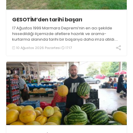
GESOTİM’den tarihi başarı
17 Ağustos 1999 Marmara Depremi’nin en acı şekilde
hissedildiği ilçemizde afetlere hazırlık ve arama-
kurtarma alanında tarihi bir başarıya daha imza atıldı.
Gölcük Arama Kurtarma Derneği (GESOTİM),
10 Ağustos 2026 Pazartesi
17:17
bünyesindeki 4. arama-kurtarma ekibinin akreditasyon
sürecini başarıyla tamamladı