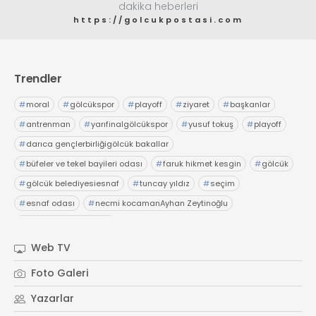
dakika heberleri
https://golcukpostasi.com
Trendler
#
moral
#
gölcükspor
#
playoff
#
ziyaret
#
başkanlar
#
antrenman
#
yarıfinalgölcükspor
#
yusuf tokuş
#
playoff
#
darıca gençlerbirliğigölcük bakallar
#
büfeler ve tekel bayileri odası
#
faruk hikmet kesgin
#
gölcük
#
gölcük belediyesiesnaf
#
tuncay yıldız
#
seçim
#
esnaf odası
#
necmi kocamanAyhan Zeytinoğlu
#
Kocaeli Sanayi Odası
Web TV
Foto Galeri
Yazarlar