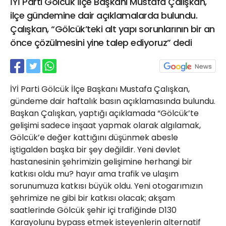
İYİ Parti Gölcük İlçe Başkanı Mustafa Çalışkan,
21 Gölcük
ilçe gündemine dair açıklamalarda bulundu.
02624132333
Çalışkan, “Gölcük’teki alt yapı sorunlarının bir an
haber@golcukpostasi.com
önce çözülmesini yine talep ediyoruz” dedi
İYİ Parti Gölcük İlçe Başkanı Mustafa Çalışkan,
gündeme dair haftalık basın açıklamasında bulundu.
Başkan Çalışkan, yaptığı açıklamada “Gölcük’te
gelişimi sadece inşaat yapmak olarak algılamak,
Gölcük’e değer kattığını düşünmek abesle
iştigalden başka bir şey değildir. Yeni devlet
hastanesinin şehrimizin gelişimine herhangi bir
katkısı oldu mu? hayır ama trafik ve ulaşım
sorunumuza katkısı büyük oldu. Yeni otogarımızın
şehrimize ne gibi bir katkısı olacak; akşam
saatlerinde Gölcük şehir içi trafiğinde D130
Karayolunu bypass etmek isteyenlerin alternatif