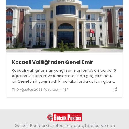
Kocaeli Valiliği’nden Genel Emir
Kocaeli Valiliği, orman yangınlarını önlemek amacıyla 10
Ağustos-31 Ekim 2026 tarihleri arasında geçerli olacak
bir Genel Emir yayımladı. Kırsal alanlarda kıvılcım çıkaran
makine kullanacak kişilerin önceden kolluk kuvvetlerine
10 Ağustos 2026 Pazartesi
15:11
bildirim yapması ve yanlarında 6 kilogramlık yangın tüpü
bulundurması zorunlu hale getirildi
Gölcük Postası Gazetesi ile doğru, tarafsız ve son