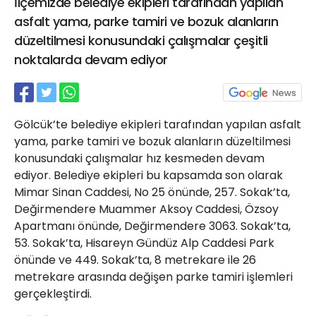
İlçemizde belediye ekipleri tarafından yapılan
21 Gölcük
asfalt yama, parke tamiri ve bozuk alanların
02624132333
düzeltilmesi konusundaki çalışmalar çeşitli
haber@golcukpostasi.com
noktalarda devam ediyor
Gölcük’te belediye ekipleri tarafından yapılan asfalt
yama, parke tamiri ve bozuk alanların düzeltilmesi
konusundaki çalışmalar hız kesmeden devam
ediyor. Belediye ekipleri bu kapsamda son olarak
Mimar Sinan Caddesi, No 25 önünde, 257. Sokak’ta,
Değirmendere Muammer Aksoy Caddesi, Özsoy
Apartmanı önünde, Değirmendere 3063. Sokak’ta,
53. Sokak’ta, Hisareyn Gündüz Alp Caddesi Park
önünde ve 449. Sokak’ta, 8 metrekare ile 26
metrekare arasında değişen parke tamiri işlemleri
gerçekleştirdi.