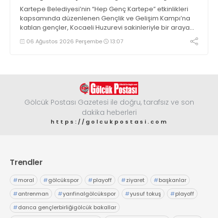
Kartepe Belediyesi’nin “Hep Genç Kartepe” etkinlikleri
kapsamında düzenlenen Gençlik ve Gelişim Kampı’na
katılan gençler, Kocaeli Huzurevi sakinleriyle bir araya
geldi
06 Ağustos 2026 Perşembe
13:07
Gölcük Postası Gazetesi ile doğru, tarafsız ve son
dakika heberleri
https://golcukpostasi.com
Trendler
#
moral
#
gölcükspor
#
playoff
#
ziyaret
#
başkanlar
#
antrenman
#
yarıfinalgölcükspor
#
yusuf tokuş
#
playoff
#
darıca gençlerbirliğigölcük bakallar