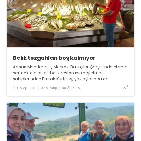
Balık tezgahları boş kalmıyor
Adnan Menderes İş Merkezi Balıkçılar Çarşısı’nda hizmet
vermekte olan bir balık restoranının işletme
sahiplerinden Emrah Kurtuluş, yaz aylarında da
tezgahlarda taze balık bulunduğunu ifade ederek “Yıl
06 Ağustos 2026 Perşembe
13:46
boyunca tezgahlarda taze balık bulmak mümkün
oluyor” dedi