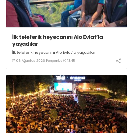
İlk teleferik heyecanını Alo Evlat’la
yaşadılar
İlk teleferik heyecanını Alo Evlat’la yaşadılar
06 Ağustos 2026 Perşembe
13:45