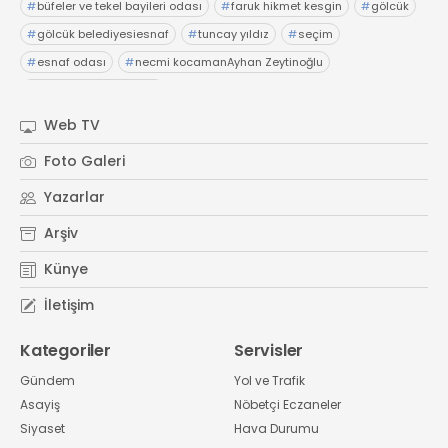
#
büfeler ve tekel bayileri odası
#
faruk hikmet kesgin
#
gölcük
#
gölcük belediyesiesnaf
#
tuncay yıldız
#
seçim
#
esnaf odası
#
necmi kocamanAyhan Zeytinoğlu
#
Kocaeli Sanayi Odası
Web TV
Foto Galeri
Yazarlar
Arşiv
Künye
İletişim
Kategoriler
Servisler
Gündem
Yol ve Trafik
Asayiş
Nöbetçi Eczaneler
Siyaset
Hava Durumu