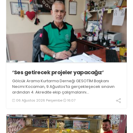
‘Ses getirecek projeler yapacağız’
Gölcük Arama Kurtarma Derneği GESOTİM Başkanı
Necmi Kocaman, 9 Ağustos’ta gerçekleşecek sınavın
ardından 4. Akredite ekip çalışmalarını
tamamlayacaklarını ifade ederek açıklamalarda
06 Ağustos 2026 Perşembe
16:07
bulundu. Kocaman, “Gölcük’te ve Kocaeli genelinde ses
getirecek projelerimizi tek tek hayata geçireceğiz” dedi