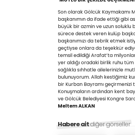
Son olarak Gölcük Kaymakamı Müf
başkanımın da ifade ettiği gibi a
büyük bir azmin ve uzun soluklu b
sürece destek veren kulüp başka
başkanımızı da tebrik etmek ist
geçtiyse onlara da teşekkür edi
temsil edildiği Arafat’ta milyonl
yer aldığı oradaki birlik ruhu t
sağlıkla sıhhatle ailelerinizle mu
bulunuyorum. Allah kestiğimiz kur
bir Kurban Bayramı geçirmenizi
Konuşmaların ardından kent bayr
ve Gölcük Belediyesi Kongre Sar
Meltem ALKAN
Habere ait
diğer görseller