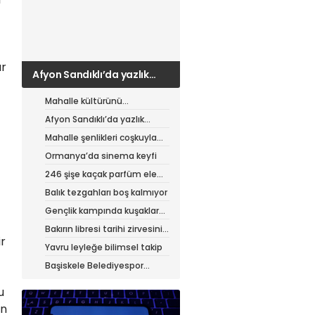
ar
Afyon Sandıklı’da yazlık
patates hasadı
Mahalle kültürünü
canlandıran şenlik
Afyon Sandıklı’da yazlık
patates hasadı
Mahalle şenlikleri coşkuyla
sürüyor
Ormanya’da sinema keyfi
246 şişe kaçak parfüm ele
geçirildi
Balık tezgahları boş kalmıyor
Gençlik kampında kuşaklar
buluştu
Bakırın libresi tarihi zirvesini
ir
test ediyor
Yavru leyleğe bilimsel takip
Başiskele Belediyespor
Gelişim Ligi’ne hazır
u
an