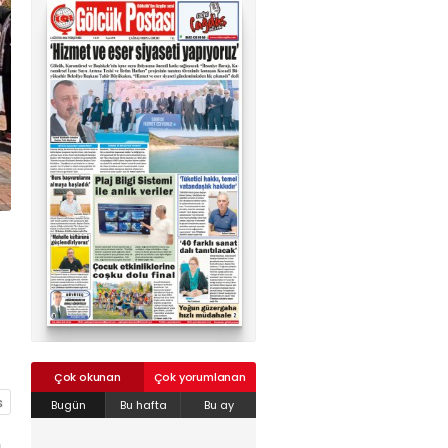
02624132333
haber@golcukpostasi.com
Çok okunan
Çok yorumlanan
Bugün
Bu hafta
Bu ay
ı