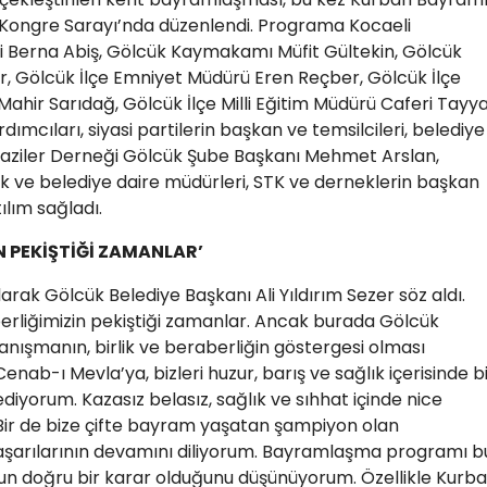
i Kongre Sarayı’nda düzenlendi. Programa Kocaeli
li Berna Abiş, Gölcük Kaymakamı Müfit Gültekin, Gölcük
er, Gölcük İlçe Emniyet Müdürü Eren Reçber, Gölcük İlçe
r Sarıdağ, Gölcük İlçe Milli Eğitim Müdürü Caferi Tayy
ımcıları, siyasi partilerin başkan ve temsilcileri, belediye
 Gaziler Derneği Gölcük Şube Başkanı Mehmet Arslan,
 ve belediye daire müdürleri, STK ve derneklerin başkan
ılım sağladı.
 PEKİŞTİĞİ ZAMANLAR’
arak Gölcük Belediye Başkanı Ali Yıldırım Sezer söz aldı.
berliğimizin pekiştiği zamanlar. Ancak burada Gölcük
anışmanın, birlik ve beraberliğin göstergesi olması
enab-ı Mevla’ya, bizleri huzur, barış ve sağlık içerisinde b
iyorum. Kazasız belasız, sağlık ve sıhhat içinde nice
Bir de bize çifte bayram yaşatan şampiyon olan
başarılarının devamını diliyorum. Bayramlaşma programı b
Bunun doğru bir karar olduğunu düşünüyorum. Özellikle Kurb