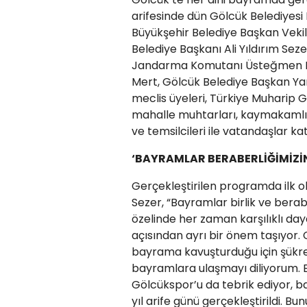
arifesinde dün Gölcük Belediyes
Büyükşehir Belediye Başkan Veki
Belediye Başkanı Ali Yıldırım Sez
Jandarma Komutanı Üsteğmen Mahi
Mert, Gölcük Belediye Başkan Yard
meclis üyeleri, Türkiye Muharip
mahalle muhtarları, kaymakamlık
ve temsilcileri ile vatandaşlar kat
‘BAYRAMLAR BERABERLİĞİMİZİN
Gerçekleştirilen programda ilk ol
Sezer, “Bayramlar birlik ve bera
özelinde her zaman karşılıklı day
açısından ayrı bir önem taşıyor. C
bayrama kavuşturduğu için şükred
bayramlara ulaşmayı diliyorum. 
Gölcükspor’u da tebrik ediyor, 
yıl arife günü gerçekleştirildi. 