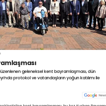
5
yramlaşması
düzenlenen geleneksel kent bayramlaşması, dün
ı’nda protokol ve vatandaşların yoğun katılımı ile
çekleştirilen kent bayramlaşması, bu kez Kurban Bayram