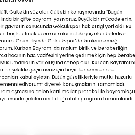
it Gültekin söz aldı. Gültekin konuşmasında “Bugün
slında bir çifte bayramı yaşıyoruz. Büyük bir mücadelenin,
ir gayretin sonucunda Gölcükspor hak ettiği yeri aldı. Bu
nı başta olmak üzere arkalarındaki güç olan belediye
iyorum. Onun dışında Gölcükspor’da kimlerin emeği
yorum. Kurban Bayramı da malum birlik ve beraberliğin
arca hacının hac vazifesini yerine getirmek için hep berab
üm Müslümanların var oluşuna sebep olur. Kurban Bayramı’n
tlu bir şekilde geçirmeniz için hayır temennilerinde
banları kabul eylesin. Bütün güzellikleriyle mutlu, huzurlu
 temenni ediyorum” diyerek konuşmalarını tamamladı.
amlaşmasına gelen katılımcılar protokol ile bayramlaştı
ayı önünde çekilen anı fotoğrafı ile program tamamlandı.