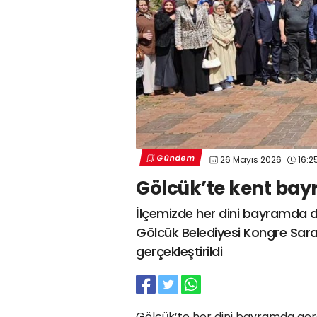
Gündem
26 Mayıs 2026
16:2
Gölcük’te kent ba
İlçemizde her dini bayramda 
Gölcük Belediyesi Kongre Saray
gerçekleştirildi
Gölcük’te her dini bayramda ger