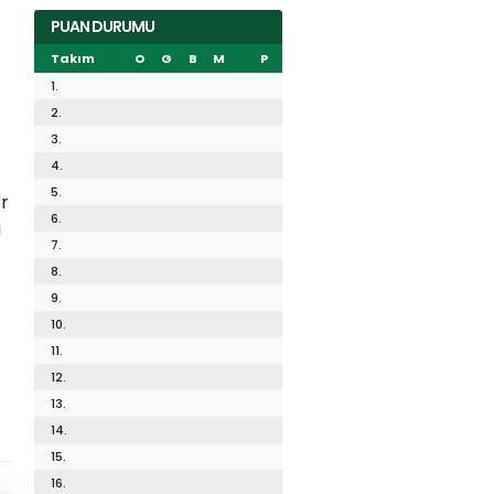
PUAN DURUMU
Takım
O
G
B
M
P
1.
2.
3.
4.
5.
er
6.
ı
7.
8.
9.
10.
11.
12.
13.
14.
15.
16.