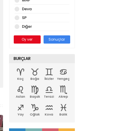
MHP
Deva
SP
Diğer
Oy ver
Sonuçlar
BURÇLAR
Koç
Boğa
İkizler
Yengeç
Aslan
Başak
Terazi
Akrep
Yay
Oğlak
Kova
Balık