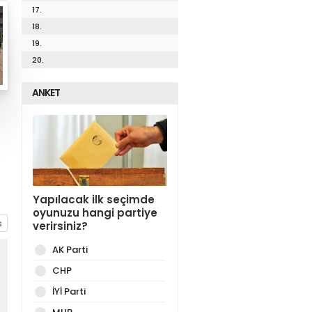
17.
18.
19.
20.
ANKET
Yapılacak ilk seçimde
oyunuzu hangi partiye
verirsiniz?
AK Parti
CHP
İYİ Parti