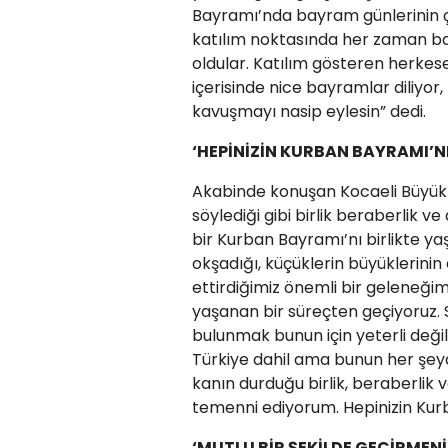
Bayramı’nda bayram günlerinin ça
katılım noktasında her zaman ba
oldular. Katılım gösteren herkese
içerisinde nice bayramlar diliyor
kavuşmayı nasip eylesin” dedi.
‘HEPİNİZİN KURBAN BAYRAMI’
Akabinde konuşan Kocaeli Büyükşe
söylediği gibi birlik beraberlik 
bir Kurban Bayramı’nı birlikte ya
okşadığı, küçüklerin büyüklerinin
ettirdiğimiz önemli bir geleneğim
yaşanan bir süreçten geçiyoruz. S
bulunmak bunun için yeterli değ
Türkiye dahil ama bunun her şeyd
kanın durduğu birlik, beraberlik
temenni ediyorum. Hepinizin Kurb
‘MUTLU BİR ŞEKİLDE GEÇİRMENİ