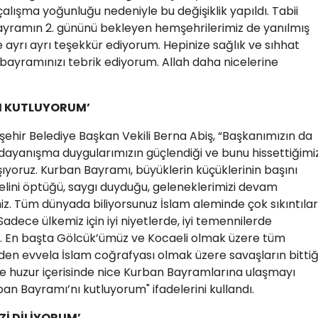
lışma yoğunluğu nedeniyle bu değişiklik yapıldı. Tabii
yramın 2. gününü bekleyen hemşehrilerimiz de yanılmış
 ayrı ayrı teşekkür ediyorum. Hepinize sağlık ve sıhhat
, bayramınızı tebrik ediyorum. Allah daha nicelerine
NI KUTLUYORUM’
hir Belediye Başkan Vekili Berna Abiş, “Başkanımızın da
ve dayanışma duygularımızın güçlendiği ve bunu hissettiğimi
şıyoruz. Kurban Bayramı, büyüklerin küçüklerinin başını
 elini öptüğü, saygı duyduğu, geleneklerimizi devam
iz. Tüm dünyada biliyorsunuz İslam aleminde çok sıkıntılar
adece ülkemiz için iyi niyetlerde, iyi temennilerde
il. En başta Gölcük’ümüz ve Kocaeli olmak üzere tüm
en evvela İslam coğrafyası olmak üzere savaşların bittiği
 ve huzur içerisinde nice Kurban Bayramlarına ulaşmayı
an Bayramı’nı kutluyorum" ifadelerini kullandı.
Zİ DİLİYORUM’