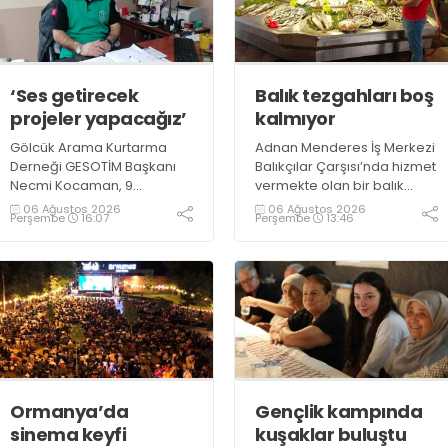
‘Ses getirecek
Balık tezgahları boş
projeler yapacağız’
kalmıyor
Gölcük Arama Kurtarma
Adnan Menderes İş Merkezi
Derneği GESOTİM Başkanı
Balıkçılar Çarşısı’nda hizmet
Necmi Kocaman, 9
vermekte olan bir balık
Ağustos’ta gerçekleşecek
restoranının işletme
06 Ağustos 2026
06 Ağustos 2026
Perşembe
16:07
Perşembe
13:46
sınavın ardından 4. Akredite
sahiplerinden Emrah
ekip çalışmalarını
Kurtuluş, yaz aylarında da
tamamlayacaklarını ifade
tezgahlarda taze balık
ederek açıklamalarda
bulunduğunu ifade ederek
bulundu. Kocaman,
“Yıl boyunca tezgahlarda
“Gölcük’te ve Kocaeli
taze balık bulmak mümkün
genelinde ses getirecek
oluyor” dedi
projelerimizi tek tek hayata
geçireceğiz” dedi
Ormanya’da
Gençlik kampında
sinema keyfi
kuşaklar buluştu