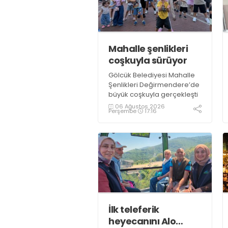
Mahalle şenlikleri
coşkuyla sürüyor
Gölcük Belediyesi Mahalle
Şenlikleri Değirmendere’de
büyük coşkuyla gerçekleşti
06 Ağustos 2026
Perşembe
17:16
İlk teleferik
heyecanını Alo