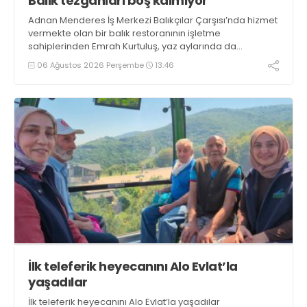
Balık tezgahları boş kalmıyor
Adnan Menderes İş Merkezi Balıkçılar Çarşısı’nda hizmet
vermekte olan bir balık restoranının işletme
sahiplerinden Emrah Kurtuluş, yaz aylarında da
tezgahlarda taze balık bulunduğunu ifade ederek “Yıl
06 Ağustos 2026 Perşembe
13:46
boyunca tezgahlarda taze balık bulmak mümkün
oluyor” dedi
İlk teleferik heyecanını Alo Evlat’la
yaşadılar
İlk teleferik heyecanını Alo Evlat’la yaşadılar