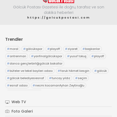
Gölcük Postası Gazetesi ile doğru, tarafsız ve son
dakika heberleri
https://golcukpostasi.com
Trendler
#
moral
#
gölcükspor
#
playoff
#
ziyaret
#
başkanlar
#
antrenman
#
yarıfinalgölcükspor
#
yusuf tokuş
#
playoff
#
darıca gençlerbirliğigölcük bakallar
#
büfeler ve tekel bayileri odası
#
faruk hikmet kesgin
#
gölcük
#
gölcük belediyesiesnaf
#
tuncay yıldız
#
seçim
#
esnaf odası
#
necmi kocamanAyhan Zeytinoğlu
#
Kocaeli Sanayi Odası
Web TV
Foto Galeri