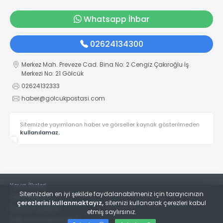
Whatsapp İhbar
02624134300
Merkez Mah. Preveze Cad. Bina No: 2 Cengiz Çakıroğlu İş
Merkezi No: 21 Gölcük
02624132333
haber@golcukpostasi.com
Sitemizde yayımlanan haber ve görseller kaynak gösterilmeden
kullanılamaz.
Yayın İlkeleri
Sitemizden en iyi şekilde faydalanabilmeniz için tarayıcınızın
Veri Politikası
çerezlerini kullanmaktayız,
sitemizi kullanarak çerezleri kabul
Kullanım Şartları
etmiş saylırsınız.
KVKK Aydınlatma Metni