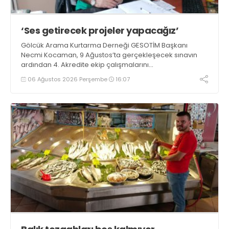
‘Ses getirecek projeler yapacağız’
Gölcük Arama Kurtarma Derneği GESOTİM Başkanı
Necmi Kocaman, 9 Ağustos’ta gerçekleşecek sınavın
ardından 4. Akredite ekip çalışmalarını
tamamlayacaklarını ifade ederek açıklamalarda
06 Ağustos 2026 Perşembe
16:07
bulundu. Kocaman, “Gölcük’te ve Kocaeli genelinde ses
getirecek projelerimizi tek tek hayata geçireceğiz” dedi