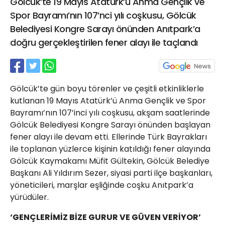
Gölcük’te 19 Mayıs Atatürk’ü Anma Gençlik ve
21 Gölcük
Spor Bayramı’nın 107’nci yılı coşkusu, Gölcük
02624132333
Belediyesi Kongre Sarayı önünden Anıtpark’a
haber@golcukpostasi.com
doğru gerçekleştirilen fener alayı ile taçlandı
Gölcük’te gün boyu törenler ve çeşitli etkinliklerle
kutlanan 19 Mayıs Atatürk’ü Anma Gençlik ve Spor
Bayramı’nın 107’inci yılı coşkusu, akşam saatlerinde
Gölcük Belediyesi Kongre Sarayı önünden başlayan
fener alayı ile devam etti. Ellerinde Türk Bayrakları
ile toplanan yüzlerce kişinin katıldığı fener alayında
Gölcük Kaymakamı Müfit Gültekin, Gölcük Belediye
Başkanı Ali Yıldırım Sezer, siyasi parti ilçe başkanları,
yöneticileri, marşlar eşliğinde coşku Anıtpark’a
yürüdüler.
‘GENÇLERİMİZ BİZE GURUR VE GÜVEN VERİYOR’