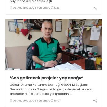
büyük coşkuyla gerçekleşti
06 Ağustos 2026 Perşembe
17:16
‘Ses getirecek projeler yapacağız’
Gölcük Arama Kurtarma Derneği GESOTİM Başkanı
Necmi Kocaman, 9 Ağustos’ta gerçekleşecek sınavın
ardından 4. Akredite ekip çalışmalarını
tamamlayacaklarını ifade ederek açıklamalarda
06 Ağustos 2026 Perşembe
16:07
bulundu. Kocaman, “Gölcük’te ve Kocaeli genelinde ses