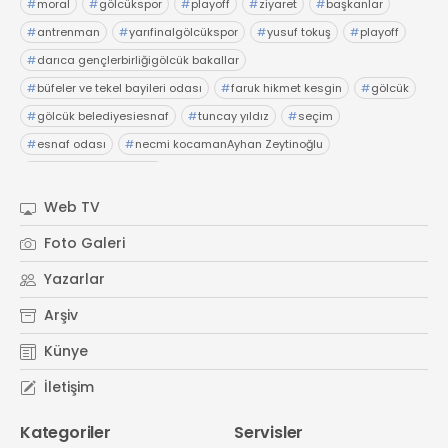
#
moral
#
gölcükspor
#
playoff
#
ziyaret
#
başkanlar
#
antrenman
#
yarıfinalgölcükspor
#
yusuf tokuş
#
playoff
#
darıca gençlerbirliğigölcük bakallar
#
büfeler ve tekel bayileri odası
#
faruk hikmet kesgin
#
gölcük
#
gölcük belediyesiesnaf
#
tuncay yıldız
#
seçim
#
esnaf odası
#
necmi kocamanAyhan Zeytinoğlu
#
Kocaeli Sanayi Odası
Web TV
Foto Galeri
Yazarlar
Arşiv
Künye
İletişim
Kategoriler
Servisler