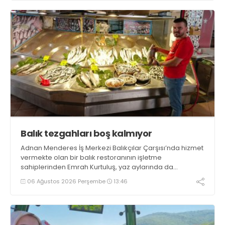
getirecek projelerimizi tek tek hayata geçireceğiz” dedi
Balık tezgahları boş kalmıyor
Adnan Menderes İş Merkezi Balıkçılar Çarşısı’nda hizmet
vermekte olan bir balık restoranının işletme
sahiplerinden Emrah Kurtuluş, yaz aylarında da
tezgahlarda taze balık bulunduğunu ifade ederek “Yıl
06 Ağustos 2026 Perşembe
13:46
boyunca tezgahlarda taze balık bulmak mümkün
oluyor” dedi