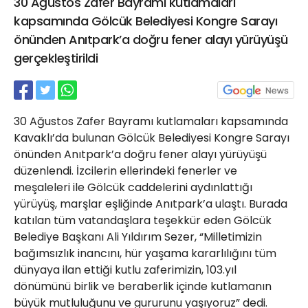
30 Ağustos Zafer Bayramı kutlamaları
21 Gölcük
kapsamında Gölcük Belediyesi Kongre Sarayı
02624132333
önünden Anıtpark’a doğru fener alayı yürüyüşü
haber@golcukpostasi.com
gerçekleştirildi
30 Ağustos Zafer Bayramı kutlamaları kapsamında
Kavaklı’da bulunan Gölcük Belediyesi Kongre Sarayı
önünden Anıtpark’a doğru fener alayı yürüyüşü
düzenlendi. İzcilerin ellerindeki fenerler ve
meşaleleri ile Gölcük caddelerini aydınlattığı
yürüyüş, marşlar eşliğinde Anıtpark’a ulaştı. Burada
katılan tüm vatandaşlara teşekkür eden Gölcük
Belediye Başkanı Ali Yıldırım Sezer, “Milletimizin
bağımsızlık inancını, hür yaşama kararlılığını tüm
dünyaya ilan ettiği kutlu zaferimizin, 103.yıl
dönümünü birlik ve beraberlik içinde kutlamanın
büyük mutluluğunu ve gururunu yaşıyoruz” dedi.