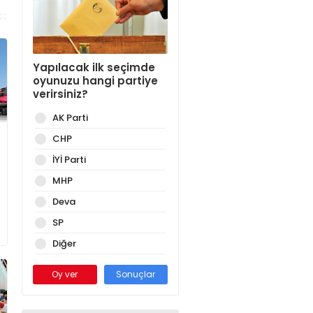
Yapılacak ilk seçimde
oyunuzu hangi partiye
verirsiniz?
AK Parti
CHP
İYİ Parti
MHP
Deva
SP
Diğer
Oy ver
Sonuçlar