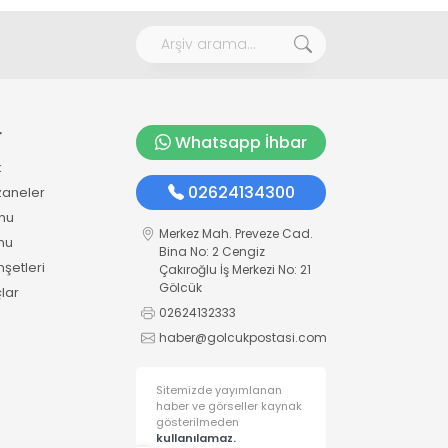
r
Whatsapp İhbar
k
02624134300
zaneler
mu
Merkez Mah. Preveze Cad.
mu
Bina No: 2 Cengiz
şetleri
Çakıroğlu İş Merkezi No: 21
Gölcük
lar
02624132333
haber@golcukpostasi.com
Sitemizde yayımlanan
haber ve görseller kaynak
gösterilmeden
kullanılamaz.