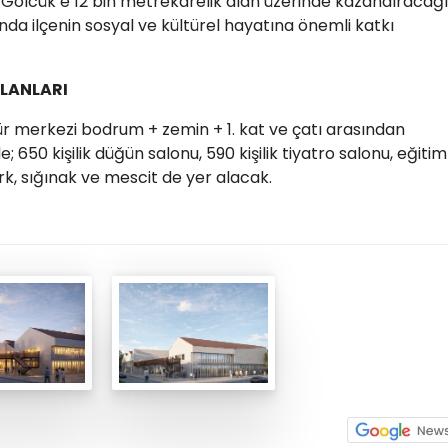
n Gölcük’e 12 bin metrekarelik alan üzerinde kazandıracağı
da ilçenin sosyal ve kültürel hayatına önemli katkı
ALANLARI
r merkezi bodrum + zemin + 1. kat ve çatı arasından
; 650 kişilik düğün salonu, 590 kişilik tiyatro salonu, eğitim
ark, sığınak ve mescit de yer alacak.