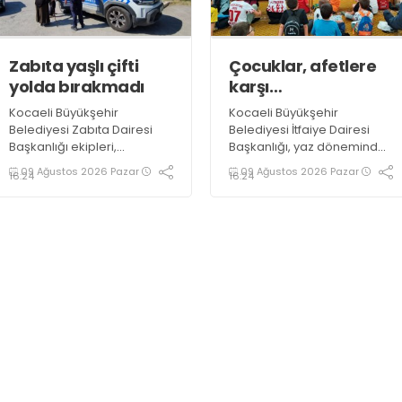
Zabıta yaşlı çifti
Çocuklar, afetlere
yolda bırakmadı
karşı
bilinçlendiriliyor
Kocaeli Büyükşehir
Kocaeli Büyükşehir
Belediyesi Zabıta Dairesi
Belediyesi İtfaiye Dairesi
Başkanlığı ekipleri,
Başkanlığı, yaz döneminde
Belçika’dan geldiği
Kur’an kurslarında ve yaz
09 Ağustos 2026 Pazar
09 Ağustos 2026 Pazar
16:24
16:24
öğrenilen yaşlı bir çiftin
kamplarında eğitim gören
yardımına yetişti. Yolunu
çocuklara yönelik yangın
kaybeden çift, ekip otosuyla
güvenliği eğitimlerini
gidecekleri noktaya güvenli
sürdürüyor
şekilde ulaştırıldı