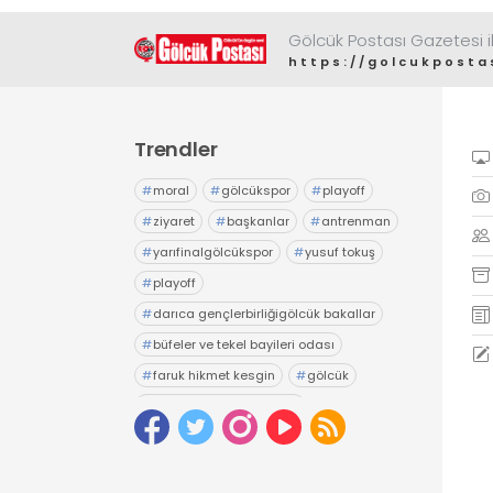
Gölcük Postası Gazetesi il
https://golcukposta
Trendler
#
moral
#
gölcükspor
#
playoff
#
ziyaret
#
başkanlar
#
antrenman
#
yarıfinalgölcükspor
#
yusuf tokuş
#
playoff
#
darıca gençlerbirliğigölcük bakallar
#
büfeler ve tekel bayileri odası
#
faruk hikmet kesgin
#
gölcük
#
gölcük belediyesiesnaf
#
tuncay yıldız
#
seçim
#
esnaf odası