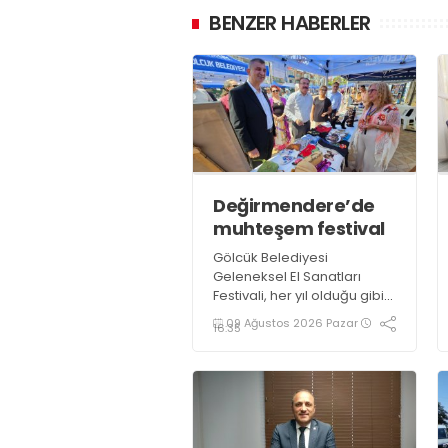
BENZER HABERLER
Değirmendere’de
muhteşem festival
Gölcük Belediyesi
Geleneksel El Sanatları
Festivali, her yıl olduğu gibi
bu yıl da göz nuru binlerce
09 Ağustos 2026 Pazar
16:35
ürün ve el emeği ustası
sanatçının katılımı ile 3 gün
boyunca Değirmendere
İskele meydanında
gerçekleştirildi