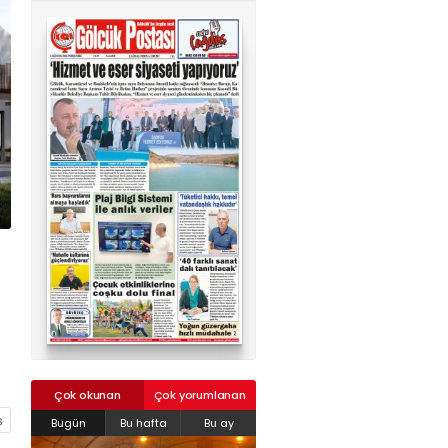
02624132333
haber@golcukpostasi.com
Çok okunan
Çok yorumlanan
Bugün
Bu hafta
Bu ay