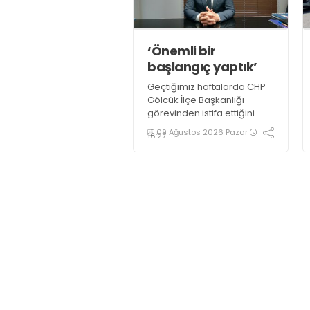
‘Önemli bir
başlangıç yaptık’
Geçtiğimiz haftalarda CHP
Gölcük İlçe Başkanlığı
görevinden istifa ettiğini
açıklayan Mehmet Uzuner,
09 Ağustos 2026 Pazar
16:27
Yeni Parti Gölcük İlçe
Başkanlığı’nın kurucu ilçe
başkanı olarak atandı.
Uzuner, konuyla ilgili
açıklamasında “Önemli bir
başlangıç yaptığımızı
düşünüyoruz” dedi