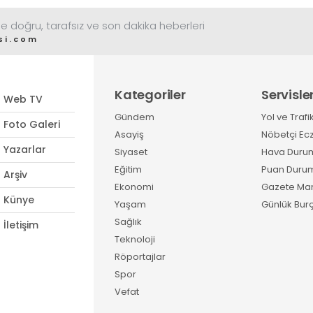
e doğru, tarafsız ve son dakika heberleri
si.com
Kategoriler
Servisle
Web TV
Gündem
Yol ve Trafi
Foto Galeri
Asayiş
Nöbetçi Ec
Yazarlar
Siyaset
Hava Duru
Eğitim
Puan Duru
Arşiv
Ekonomi
Gazete Man
Künye
Yaşam
Günlük Burç
Sağlık
İletişim
Teknoloji
Röportajlar
Spor
Vefat