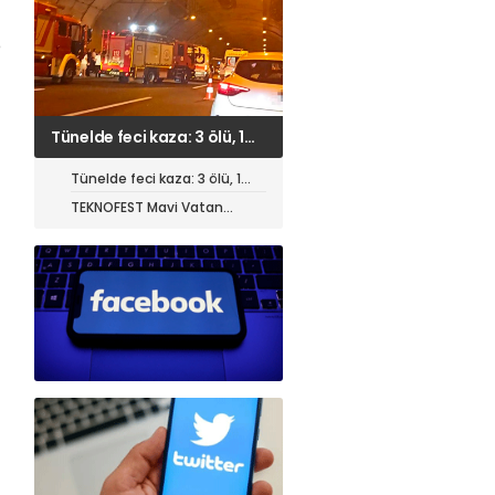
p
TEKNOFEST Mavi Vatan
öncesi toplantı yapıldı
Tünelde feci kaza: 3 ölü, 1
ağır yaralı
TEKNOFEST Mavi Vatan
öncesi toplantı yapıldı