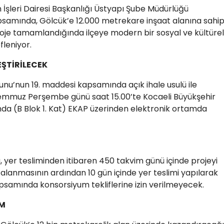
 İşleri Dairesi Başkanlığı Üstyapı Şube Müdürlüğü
psamında, Gölcük’e 12.000 metrekare inşaat alanına sahi
roje tamamlandığında ilçeye modern bir sosyal ve kültürel
leniyor.
EŞTİRİLECEK
unu’nun 19. maddesi kapsamında açık ihale usulü ile
3 Temmuz Perşembe günü saat 15.00’te Kocaeli Büyükşehir
’nda (B Blok 1. Kat) EKAP üzerinden elektronik ortamda
, yer tesliminden itibaren 450 takvim günü içinde projeyi
anmasının ardından 10 gün içinde yer teslimi yapılarak
 kapsamında konsorsiyum tekliflerine izin verilmeyecek.
IM