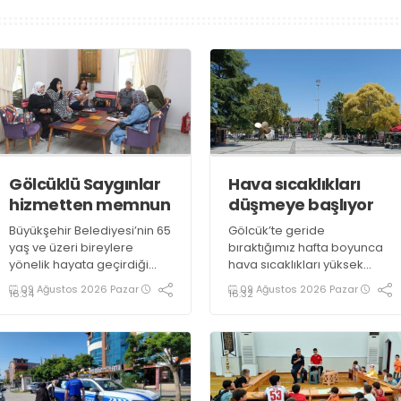
Gölcüklü Saygınlar
Hava sıcaklıkları
hizmetten memnun
düşmeye başlıyor
Büyükşehir Belediyesi’nin 65
Gölcük’te geride
yaş ve üzeri bireylere
bıraktığımız hafta boyunca
yönelik hayata geçirdiği
hava sıcaklıkları yüksek
“Saygınlar Kulübü”, İzmit’in
seviyelerde seyretmiş,
09 Ağustos 2026 Pazar
09 Ağustos 2026 Pazar
16:34
16:32
ardından Gölcük’te hizmete
güneşli hava özellikle öğle
açılmıştı. Üyeler, kulüpteki
saatlerinde vatandaşlara
hizmetlerden
zor anlar yaşatmıştı. Yeni
memnuniyetlerini ifade etti
haftada sıcaklıkların bir
miktar düşmesi beklenirken
parçalı bulutlu ve güneşli
hava ihtimali öne çıkıyor