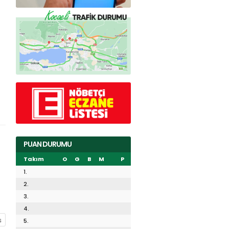
PUAN DURUMU
Takım
O
G
B
M
P
1.
2.
3.
4.
5.