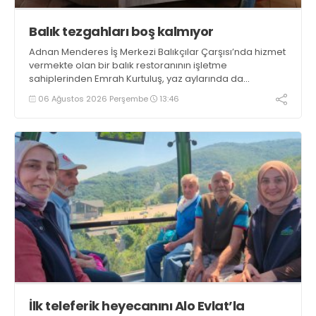
Balık tezgahları boş kalmıyor
Adnan Menderes İş Merkezi Balıkçılar Çarşısı’nda hizmet
vermekte olan bir balık restoranının işletme
sahiplerinden Emrah Kurtuluş, yaz aylarında da
tezgahlarda taze balık bulunduğunu ifade ederek “Yıl
06 Ağustos 2026 Perşembe
13:46
boyunca tezgahlarda taze balık bulmak mümkün
oluyor” dedi
İlk teleferik heyecanını Alo Evlat’la