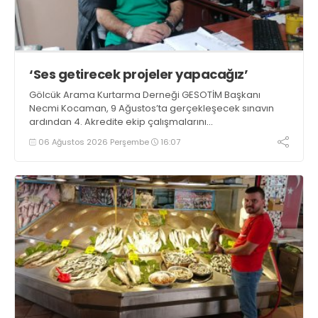
‘Ses getirecek projeler yapacağız’
Gölcük Arama Kurtarma Derneği GESOTİM Başkanı
Necmi Kocaman, 9 Ağustos’ta gerçekleşecek sınavın
ardından 4. Akredite ekip çalışmalarını
tamamlayacaklarını ifade ederek açıklamalarda
06 Ağustos 2026 Perşembe
16:07
bulundu. Kocaman, “Gölcük’te ve Kocaeli genelinde ses
getirecek projelerimizi tek tek hayata geçireceğiz” dedi