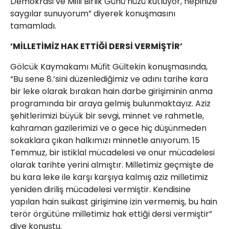
Demokrasi ve Milli Birlik Günü’nüzü kutluyor, hepinize
saygılar sunuyorum” diyerek konuşmasını
tamamladı.
‘MİLLETİMİZ HAK ETTİĞİ DERSİ VERMİŞTİR’
Gölcük Kaymakamı Müfit Gültekin konuşmasında,
“Bu sene 8.’sini düzenlediğimiz ve adını tarihe kara
bir leke olarak bırakan hain darbe girişiminin anma
programında bir araya gelmiş bulunmaktayız. Aziz
şehitlerimizi büyük bir sevgi, minnet ve rahmetle,
kahraman gazilerimizi ve o gece hiç düşünmeden
sokaklara çıkan halkımızı minnetle anıyorum. 15
Temmuz, bir istiklal mücadelesi ve onur mücadelesi
olarak tarihte yerini almıştır. Milletimiz geçmişte de
bu kara leke ile karşı karşıya kalmış aziz milletimiz
yeniden diriliş mücadelesi vermiştir. Kendisine
yapılan hain suikast girişimine izin vermemiş, bu hain
terör örgütüne milletimiz hak ettiği dersi vermiştir”
diye konuştu.