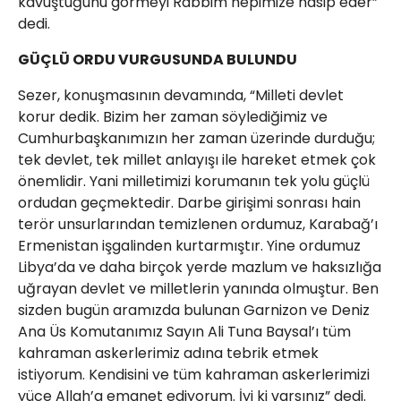
kavuştuğunu görmeyi Rabbim hepimize nasip eder”
dedi.
GÜÇLÜ ORDU VURGUSUNDA BULUNDU
Sezer, konuşmasının devamında, “Milleti devlet
korur dedik. Bizim her zaman söylediğimiz ve
Cumhurbaşkanımızın her zaman üzerinde durduğu;
tek devlet, tek millet anlayışı ile hareket etmek çok
önemlidir. Yani milletimizi korumanın tek yolu güçlü
ordudan geçmektedir. Darbe girişimi sonrası hain
terör unsurlarından temizlenen ordumuz, Karabağ’ı
Ermenistan işgalinden kurtarmıştır. Yine ordumuz
Libya’da ve daha birçok yerde mazlum ve haksızlığa
uğrayan devlet ve milletlerin yanında olmuştur. Ben
sizden bugün aramızda bulunan Garnizon ve Deniz
Ana Üs Komutanımız Sayın Ali Tuna Baysal’ı tüm
kahraman askerlerimiz adına tebrik etmek
istiyorum. Kendisini ve tüm kahraman askerlerimizi
yüce Allah’a emanet ediyorum. İyi ki varsınız” dedi.