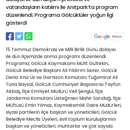
21 Gölcük
vatandaşların katılımı ile Anıtpark’ta program
02624132333
düzenlendi. Programa Gölcüklüler yoğun ilgi
gösterdi
haber@golcukpostasi.com
15 Temmuz Demokrasi ve Milli Birlik Günü dolayısı
ile dün ilçemizde anma programı düzenlendi.
Programa; Gölcük Kaymakamı Müfit Gültekin,
Gölcük Belediye Başkanı Ali Yıldırım Sezer, Gölcük
Deniz Ana Üs ve Garnizon Komutanı Tuğamiral Ali
Tuna Baysal, Gölcük Cumhuriyet Başsavcısı Tayfun
Akbaş, İlçe Emniyet Müdürü Veli Şengül, İlçe
Jandarma Komutanı Üsteğmen Mahir Sarıdağ, İlçe
Müftüsü Emin Yılmaz, Kaymakamlık Daire Müdürleri,
siyasi partilerin ilçe başkan ve yöneticileri, Gölcük
Belediye Meclis Üyeleri, sivil toplum kuruluşlarının
başkan ve yöneticileri, muhtarlar ve çok sayıda