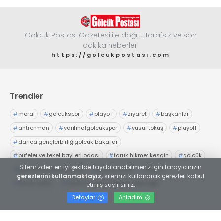
Gölcük Postası Gazetesi ile doğru, tarafsız ve son
dakika heberleri
https://golcukpostasi.com
Trendler
#
moral
#
gölcükspor
#
playoff
#
ziyaret
#
başkanlar
#
antrenman
#
yarıfinalgölcükspor
#
yusuf tokuş
#
playoff
#
darıca gençlerbirliğigölcük bakallar
#
büfeler ve tekel bayileri odası
#
faruk hikmet kesgin
#
gölcük
Sitemizden en iyi şekilde faydalanabilmeniz için tarayıcınızın
#
gölcük belediyesiesnaf
#
tuncay yıldız
#
seçim
çerezlerini kullanmaktayız,
sitemizi kullanarak çerezleri kabul
#
esnaf odası
#
necmi kocamanAyhan Zeytinoğlu
etmiş saylırsınız.
#
Kocaeli Sanayi Odası
Detaylar
Anladım
Web TV