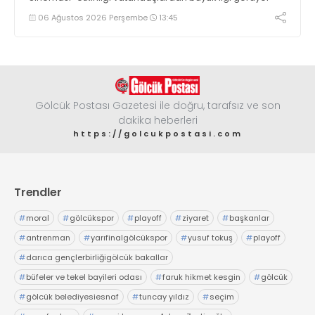
06 Ağustos 2026 Perşembe
13:45
Gölcük Postası Gazetesi ile doğru, tarafsız ve son
dakika heberleri
https://golcukpostasi.com
Trendler
#
moral
#
gölcükspor
#
playoff
#
ziyaret
#
başkanlar
#
antrenman
#
yarıfinalgölcükspor
#
yusuf tokuş
#
playoff
#
darıca gençlerbirliğigölcük bakallar
#
büfeler ve tekel bayileri odası
#
faruk hikmet kesgin
#
gölcük
#
gölcük belediyesiesnaf
#
tuncay yıldız
#
seçim