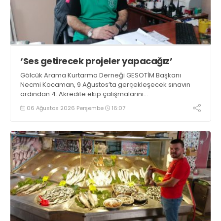
‘Ses getirecek projeler yapacağız’
Gölcük Arama Kurtarma Derneği GESOTİM Başkanı
Necmi Kocaman, 9 Ağustos’ta gerçekleşecek sınavın
ardından 4. Akredite ekip çalışmalarını
tamamlayacaklarını ifade ederek açıklamalarda
06 Ağustos 2026 Perşembe
16:07
bulundu. Kocaman, “Gölcük’te ve Kocaeli genelinde ses
getirecek projelerimizi tek tek hayata geçireceğiz” dedi