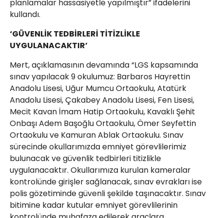
planlamalar hassasiyetle yapılmıştır” ifadelerini
kullandı.
‘GÜVENLİK TEDBİRLERİ TİTİZLİKLE
UYGULANACAKTIR’
Mert, açıklamasının devamında “LGS kapsamında
sınav yapılacak 9 okulumuz: Barbaros Hayrettin
Anadolu Lisesi, Uğur Mumcu Ortaokulu, Atatürk
Anadolu Lisesi, Çakabey Anadolu Lisesi, Fen Lisesi,
Mecit Kavan İmam Hatip Ortaokulu, Kavaklı Şehit
Onbaşı Adem Başoğlu Ortaokulu, Ömer Seyfettin
Ortaokulu ve Kamuran Ablak Ortaokulu. Sınav
sürecinde okullarımızda emniyet görevlilerimiz
bulunacak ve güvenlik tedbirleri titizlikle
uygulanacaktır. Okullarımıza kurulan kameralar
kontrolünde girişler sağlanacak, sınav evrakları ise
polis gözetiminde güvenli şekilde taşınacaktır. Sınav
bitimine kadar kutular emniyet görevlilerinin
kontrolünde muhafaza edilerek araçlara