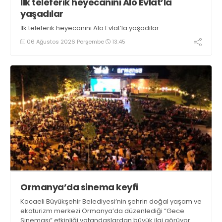
İlk teleferik heyecanını Alo Evlat’la
yaşadılar
İlk teleferik heyecanını Alo Evlat’la yaşadılar
06 Ağustos 2026 Perşembe
13:45
Ormanya’da sinema keyfi
Kocaeli Büyükşehir Belediyesi’nin şehrin doğal yaşam ve
ekoturizm merkezi Ormanya’da düzenlediği “Gece
Sineması” etkinliği vatandaşlardan büyük ilgi görüyor