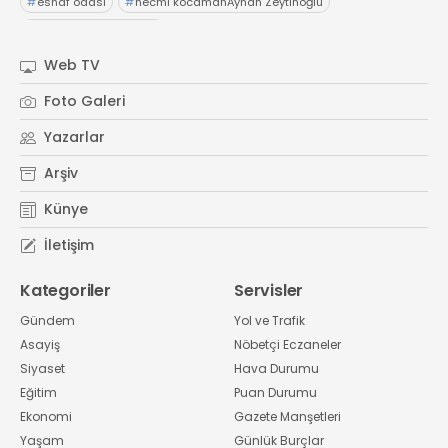
#
esnaf odası
#
necmi kocamanAyhan Zeytinoğlu
#
Kocaeli Sanayi Odası
Web TV
Foto Galeri
Yazarlar
Arşiv
Künye
İletişim
Kategoriler
Servisler
Gündem
Yol ve Trafik
Asayiş
Nöbetçi Eczaneler
Siyaset
Hava Durumu
Eğitim
Puan Durumu
Ekonomi
Gazete Manşetleri
Yaşam
Günlük Burçlar