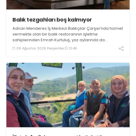
Balık tezgahları boş kalmıyor
Adnan Menderes İş Merkezi Balıkçılar Çarşısı’nda hizmet
vermekte olan bir balık restoranının işletme
sahiplerinden Emrah Kurtuluş, yaz aylarında da
tezgahlarda taze balık bulunduğunu ifade ederek “Yıl
06 Ağustos 2026 Perşembe
13:46
boyunca tezgahlarda taze balık bulmak mümkün
oluyor” dedi