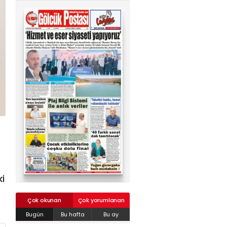
02624132333
haber@golcukpostasi.com
ki
Çok okunan
Çok yorumlanan
Bugün
Bu hafta
Bu ay