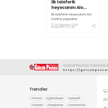
İlk teleferik
heyecanını Alo
Evlat’la yaşadılar
İlk teleferik heyecanını Alo
Evlat’la yaşadılar
06 Ağustos 2026
Perşembe
13:45
Gölcük Postası Gazetesi il
https://golcukposta
Trendler
#
moral
#
gölcükspor
#
playoff
#
ziyaret
#
başkanlar
#
antrenman