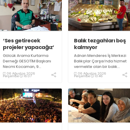
‘Ses getirecek
Balık tezgahları boş
projeler yapacağız’
kalmıyor
Gölcük Arama Kurtarma
Adnan Menderes İş Merkezi
Derneği GESOTİM Başkanı
Balıkçılar Çarşısı’nda hizmet
Necmi Kocaman, 9
vermekte olan bir balık
Ağustos’ta gerçekleşecek
restoranının işletme
06 Ağustos 2026
06 Ağustos 2026
Perşembe
16:07
Perşembe
13:46
sınavın ardından 4. Akredite
sahiplerinden Emrah
ekip çalışmalarını
Kurtuluş, yaz aylarında da
tamamlayacaklarını ifade
tezgahlarda taze balık
ederek açıklamalarda
bulunduğunu ifade ederek
bulundu. Kocaman,
“Yıl boyunca tezgahlarda
“Gölcük’te ve Kocaeli
taze balık bulmak mümkün
genelinde ses getirecek
oluyor” dedi
projelerimizi tek tek hayata
geçireceğiz” dedi