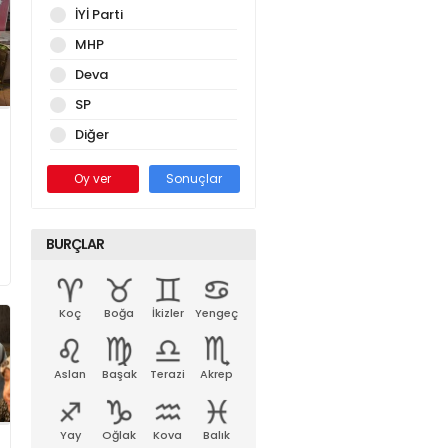
İYİ Parti
MHP
Deva
SP
Diğer
Oy ver
Sonuçlar
BURÇLAR
Koç
Boğa
İkizler
Yengeç
Aslan
Başak
Terazi
Akrep
Yay
Oğlak
Kova
Balık