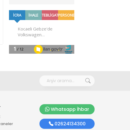
r
Whatsapp İhbar
k
02624134300
zaneler