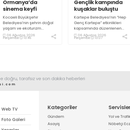
Ormanya’da
Gençlik kampında
sinema keyfi
kuşaklar buluştu
Kocaeli Büyükşehir
Kartepe Belediyesi’nin “Hep
Belediyesi’nin şehrin doğal
Genç Kartepe” etkinlikleri
yaşam ve ekoturizm
kapsamında düzenlenen
merkezi Ormanya’da
Gençlik ve Gelişim Kampı’na
06 Ağustos 2026
06 Ağustos 2026
Perşembe
13:45
Perşembe
13:07
düzenlediği “Gece
katılan gençler, Kocaeli
Sineması” etkinliği
Huzurevi sakinleriyle bir
vatandaşlardan büyük ilgi
araya geldi
görüyor
e doğru, tarafsız ve son dakika heberleri
si.com
Kategoriler
Servisle
Web TV
Gündem
Yol ve Trafi
Foto Galeri
Asayiş
Nöbetçi Ec
Yazarlar