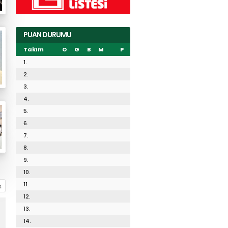
PUAN DURUMU
Takım
O
G
B
M
P
1.
2.
3.
4.
5.
6.
7.
8.
9.
10.
11.
12.
13.
14.