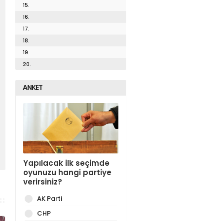
15.
16.
17.
18.
19.
20.
ANKET
Yapılacak ilk seçimde
oyunuzu hangi partiye
verirsiniz?
AK Parti
CHP