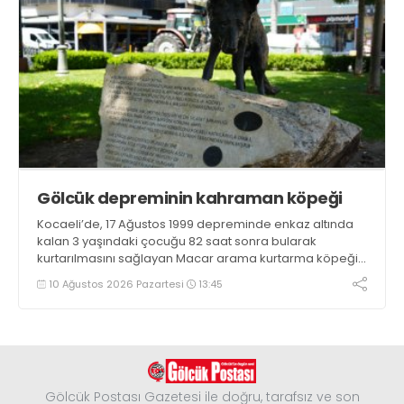
Gölcük depreminin kahraman köpeği
Kocaeli’de, 17 Ağustos 1999 depreminde enkaz altında
kalan 3 yaşındaki çocuğu 82 saat sonra bularak
kurtarılmasını sağlayan Macar arama kurtarma köpeği
Mancs’ın İzmit’teki anıtı, Türk-Macar dostluğunun
10 Ağustos 2026 Pazartesi
13:45
nişanesi olarak varlığını sürdürüyor
Gölcük Postası Gazetesi ile doğru, tarafsız ve son