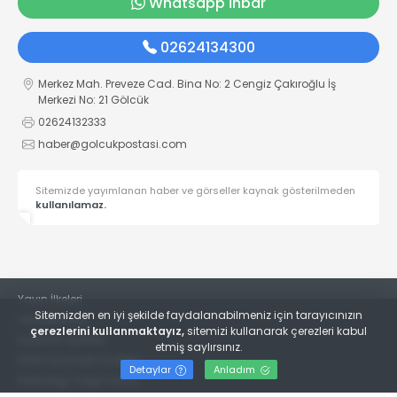
Whatsapp İhbar
02624134300
Merkez Mah. Preveze Cad. Bina No: 2 Cengiz Çakıroğlu İş
Merkezi No: 21 Gölcük
02624132333
haber@golcukpostasi.com
Sitemizde yayımlanan haber ve görseller kaynak gösterilmeden
kullanılamaz.
Yayın İlkeleri
Sitemizden en iyi şekilde faydalanabilmeniz için tarayıcınızın
Veri Politikası
çerezlerini kullanmaktayız,
sitemizi kullanarak çerezleri kabul
Kullanım Şartları
etmiş saylırsınız.
KVKK Aydınlatma Metni
Detaylar
Anladım
KVKK Bilgi Talep Formu