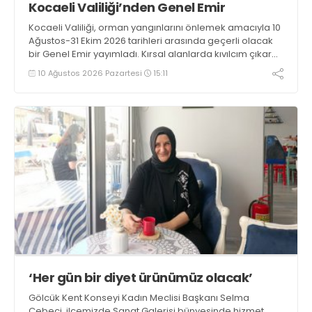
Kocaeli Valiliği’nden Genel Emir
Kocaeli Valiliği, orman yangınlarını önlemek amacıyla 10
Ağustos-31 Ekim 2026 tarihleri arasında geçerli olacak
bir Genel Emir yayımladı. Kırsal alanlarda kıvılcım çıkaran
makine kullanacak kişilerin önceden kolluk kuvvetlerine
10 Ağustos 2026 Pazartesi
15:11
bildirim yapması ve yanlarında 6 kilogramlık yangın tüpü
bulundurması zorunlu hale getirildi
‘Her gün bir diyet ürünümüz olacak’
Gölcük Kent Konseyi Kadın Meclisi Başkanı Selma
Cebeci, ilçemizde Sanat Galerisi bünyesinde hizmet