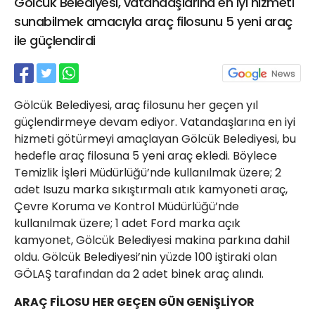
Gölcük Belediyesi, vatandaşlarına en iyi hizmeti
21 Gölcük
sunabilmek amacıyla araç filosunu 5 yeni araç
02624132333
ile güçlendirdi
haber@golcukpostasi.com
Gölcük Belediyesi, araç filosunu her geçen yıl
güçlendirmeye devam ediyor. Vatandaşlarına en iyi
hizmeti götürmeyi amaçlayan Gölcük Belediyesi, bu
hedefle araç filosuna 5 yeni araç ekledi. Böylece
Temizlik İşleri Müdürlüğü’nde kullanılmak üzere; 2
adet Isuzu marka sıkıştırmalı atık kamyoneti araç,
Çevre Koruma ve Kontrol Müdürlüğü’nde
kullanılmak üzere; 1 adet Ford marka açık
kamyonet, Gölcük Belediyesi makina parkına dahil
oldu. Gölcük Belediyesi’nin yüzde 100 iştiraki olan
GÖLAŞ tarafından da 2 adet binek araç alındı.
ARAÇ FİLOSU HER GEÇEN GÜN GENİŞLİYOR