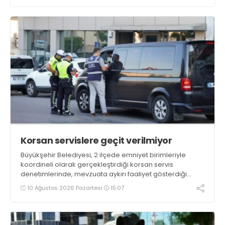
Korsan servislere geçit verilmiyor
Büyükşehir Belediyesi, 2 ilçede emniyet birimleriyle
koordineli olarak gerçekleştirdiği korsan servis
denetimlerinde, mevzuata aykırı faaliyet gösterdiği
tespit edilen 12 araca idari yaptırım uyguladı. Denetimler
10 Ağustos 2026 Pazartesi
15:07
kapsamında 1 araç ise trafikten men edildi