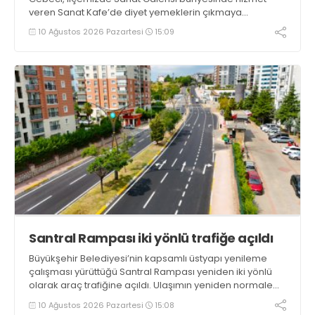
veren Sanat Kafe’de diyet yemeklerin çıkmaya
başladığını ifade etti. Cebeci, “Amacımız sağlıklı,
10 Ağustos 2026 Pazartesi
15:09
besleyici ve hafif yemekler yapmak. Haftanın her günü
mutlaka bir çeşit diyet ürünümüz olacak” dedi
Santral Rampası iki yönlü trafiğe açıldı
Büyükşehir Belediyesi’nin kapsamlı üstyapı yenileme
çalışması yürüttüğü Santral Rampası yeniden iki yönlü
olarak araç trafiğine açıldı. Ulaşımın yeniden normale
döndüğü bölgede son imalatlar da tamamlanıyor
10 Ağustos 2026 Pazartesi
15:08