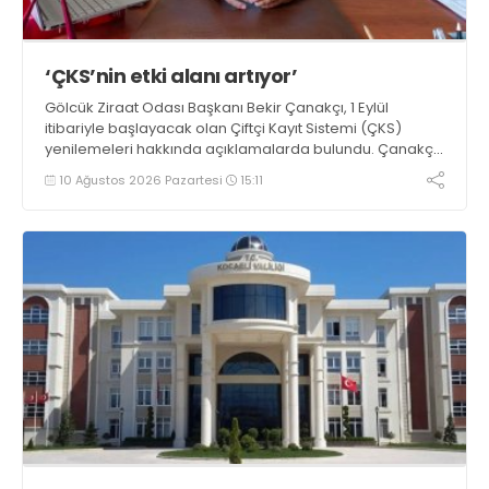
‘ÇKS’nin etki alanı artıyor’
Gölcük Ziraat Odası Başkanı Bekir Çanakçı, 1 Eylül
itibariyle başlayacak olan Çiftçi Kayıt Sistemi (ÇKS)
yenilemeleri hakkında açıklamalarda bulundu. Çanakçı,
“Çiftçi Kayıt Sistemi formatı, yaygınlaşması ve etki alanı
10 Ağustos 2026 Pazartesi
15:11
her yıl artarak devam etmektedir” dedi