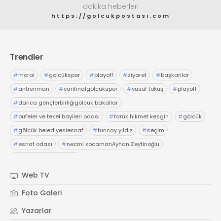
dakika heberleri
https://golcukpostasi.com
Trendler
#
moral
#
gölcükspor
#
playoff
#
ziyaret
#
başkanlar
#
antrenman
#
yarıfinalgölcükspor
#
yusuf tokuş
#
playoff
#
darıca gençlerbirliğigölcük bakallar
#
büfeler ve tekel bayileri odası
#
faruk hikmet kesgin
#
gölcük
#
gölcük belediyesiesnaf
#
tuncay yıldız
#
seçim
#
esnaf odası
#
necmi kocamanAyhan Zeytinoğlu
#
Kocaeli Sanayi Odası
Web TV
Foto Galeri
Yazarlar