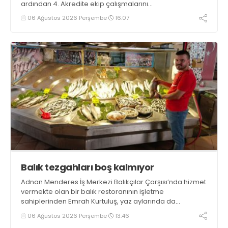
ardından 4. Akredite ekip çalışmalarını
tamamlayacaklarını ifade ederek açıklamalarda
06 Ağustos 2026 Perşembe
16:07
bulundu. Kocaman, “Gölcük’te ve Kocaeli genelinde ses
getirecek projelerimizi tek tek hayata geçireceğiz” dedi
Balık tezgahları boş kalmıyor
Adnan Menderes İş Merkezi Balıkçılar Çarşısı’nda hizmet
vermekte olan bir balık restoranının işletme
sahiplerinden Emrah Kurtuluş, yaz aylarında da
tezgahlarda taze balık bulunduğunu ifade ederek “Yıl
06 Ağustos 2026 Perşembe
13:46
boyunca tezgahlarda taze balık bulmak mümkün