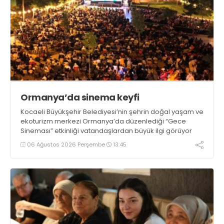
Ormanya’da sinema keyfi
Kocaeli Büyükşehir Belediyesi’nin şehrin doğal yaşam ve
ekoturizm merkezi Ormanya’da düzenlediği “Gece
Sineması” etkinliği vatandaşlardan büyük ilgi görüyor
06 Ağustos 2026 Perşembe
13:45