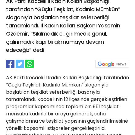
AK Parti Kocaeli İl Kadın Kolları Başkanlığı
21 Gölcük
tarafından “Güçlü Teşkilat, Kadınla Mümkün”
02624132333
sloganıyla başlatılan teşkilat seferberliği
haber@golcukpostasi.com
tamamlandı. İl Kadın Kolları Başkanı Yasemin
Özdemir, “Sıkılmadık el, girilmedik gönül,
çalınmadık kapı bırakmamaya devam
edeceğiz” dedi
AK Parti Kocaeli İl Kadın Kolları Başkanlığı tarafından
“Güçlü Teşkilat, Kadınla Mümkün” sloganıyla
başlatılan teşkilat seferberliği başarıyla
tamamlandı. Kocaeli’nin 12 ilçesinde gerçekleştirilen
programlar kapsamında toplam bin 951 teşkilat
mensubu kadınla bir araya gelinerek, saha
çalışmalarına ve teşkilat yapısının güçlendirilmesine
yönelik kapsamlı istişareler gerçekleştirildi.