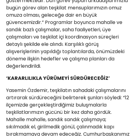
göstermektedir. Dün görev yapan arkadaşlarımızla
bugün görev alan teşkilat mensuplarımızın omuz
omuza olması, geleceğe dair en büyük
güvencemizdir.” Programlar boyunca mahalle ve
sandık bazlı çalışmalar, saha faaliyetleri, üye
çalışmaları ve teşkilat içi koordinasyon süreçleri
detaylı şekilde ele alındı. Karşılıklı görüş
alışverişlerinin yapıldığı toplantılarda, önümüzdeki
döneme ilişkin hedefler ve çalışma planları da
değerlendirildi.
‘KARARLILIKLA YÜRÜMEYİ SÜRDÜRECEĞİZ’
Yasemin Özdemir, teşkilatın sahadaki çalışmalarını
artırarak sürdüreceğini belirterek şunları söyledi: “12
ilçemizde gerçekleştirdiğimiz buluşmalarla
teşkilatlarımızın gücünü bir kez daha gördük.
Mahalle mahalle, sandık sandık çalışmaya;
sıkılmadık el, girilmedik gönül, çalınmadık kapı
bırakmamaya devam edeceğiz. Cumhurbaşkanımız