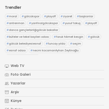
Trendler
#
moral
#
gölcükspor
#
playoff
#
ziyaret
#
başkanlar
#
antrenman
#
yarıfinalgölcükspor
#
yusuf tokuş
#
playoff
#
darıca gençlerbirliğigölcük bakallar
#
büfeler ve tekel bayileri odası
#
faruk hikmet kesgin
#
gölcük
#
gölcük belediyesiesnaf
#
tuncay yıldız
#
seçim
#
esnaf odası
#
necmi kocamanAyhan Zeytinoğlu
#
Kocaeli Sanayi Odası
Web TV
Foto Galeri
Yazarlar
Arşiv
Künye