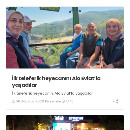
oluyor” dedi
İlk teleferik heyecanını Alo Evlat’la
yaşadılar
İlk teleferik heyecanını Alo Evlat’la yaşadılar
06 Ağustos 2026 Perşembe
13:45