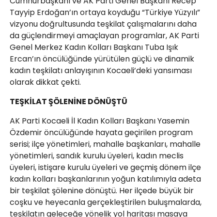
Cumhurbaşkanı ve AK Parti Genel Başkanı Recep
Tayyip Erdoğan’ın ortaya koyduğu “Türkiye Yüzyılı”
vizyonu doğrultusunda teşkilat çalışmalarını daha
da güçlendirmeyi amaçlayan programlar, AK Parti
Genel Merkez Kadın Kolları Başkanı Tuba Işık
Ercan’ın öncülüğünde yürütülen güçlü ve dinamik
kadın teşkilatı anlayışının Kocaeli’deki yansıması
olarak dikkat çekti.
TEŞKİLAT ŞÖLENİNE DÖNÜŞTÜ
AK Parti Kocaeli İl Kadın Kolları Başkanı Yasemin
Özdemir öncülüğünde hayata geçirilen program
serisi; ilçe yönetimleri, mahalle başkanları, mahalle
yönetimleri, sandık kurulu üyeleri, kadın meclis
üyeleri, istişare kurulu üyeleri ve geçmiş dönem ilçe
kadın kolları başkanlarının yoğun katılımıyla adeta
bir teşkilat şölenine dönüştü. Her ilçede büyük bir
coşku ve heyecanla gerçekleştirilen buluşmalarda,
teşkilatın geleceğe yönelik yol haritası masaya