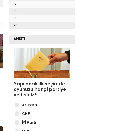
17.
18.
19.
20.
ANKET
Yapılacak ilk seçimde
oyunuzu hangi partiye
verirsiniz?
AK Parti
CHP
İYİ Parti