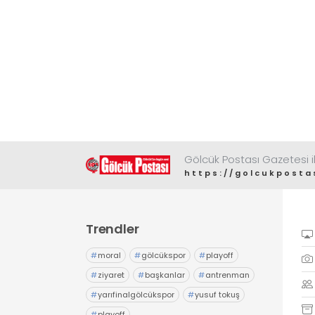
Gölcük Postası Gazetesi il
https://golcukposta
Trendler
#
moral
#
gölcükspor
#
playoff
#
ziyaret
#
başkanlar
#
antrenman
#
yarıfinalgölcükspor
#
yusuf tokuş
#
playoff