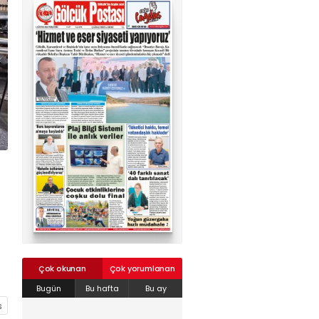
02624132333
haber@golcukpostasi.com
Çok okunan
Çok yorumlanan
Bugün
Bu hafta
Bu ay