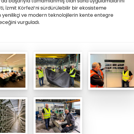
da’da başarıyla tamamlanmış olan saha uygulamalarını
i, İzmit Körfezi’ni sürdürülebilir bir ekosisteme
yenilikçi ve modern teknolojilerin kente entegre
eceğini vurguladı.