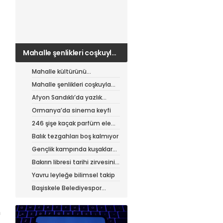
Mahalle şenlikleri coşkuyla
sürüyor
Mahalle kültürünü
canlandıran şenlik
Mahalle şenlikleri coşkuyla
sürüyor
Afyon Sandıklı’da yazlık
patates hasadı
Ormanya’da sinema keyfi
246 şişe kaçak parfüm ele
geçirildi
Balık tezgahları boş kalmıyor
Gençlik kampında kuşaklar
buluştu
Bakırın libresi tarihi zirvesini
test ediyor
Yavru leyleğe bilimsel takip
Başiskele Belediyespor
Gelişim Ligi’ne hazır
m