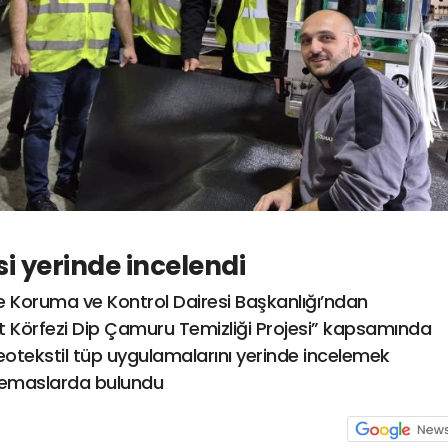
si yerinde incelendi
re Koruma ve Kontrol Dairesi Başkanlığı’ndan
mit Körfezi Dip Çamuru Temizliği Projesi” kapsamında
e geotekstil tüp uygulamalarını yerinde incelemek
temaslarda bulundu