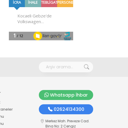
r
Whatsapp İhbar
k
02624134300
zaneler
mu
Merkez Mah. Preveze Cad.
mu
Bina No: 2 Cengiz