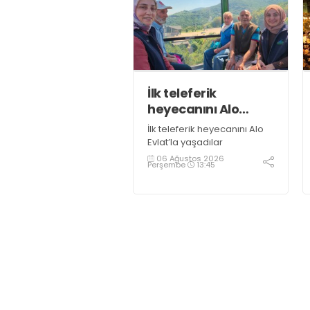
İlk teleferik
heyecanını Alo
Evlat’la yaşadılar
İlk teleferik heyecanını Alo
Evlat’la yaşadılar
06 Ağustos 2026
Perşembe
13:45