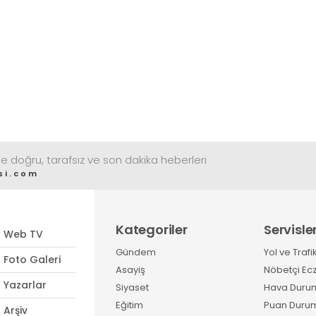
e doğru, tarafsız ve son dakika heberleri
si.com
Kategoriler
Servisle
Web TV
Gündem
Yol ve Trafi
Foto Galeri
Asayiş
Nöbetçi Ec
Yazarlar
Siyaset
Hava Duru
Eğitim
Puan Duru
Arşiv