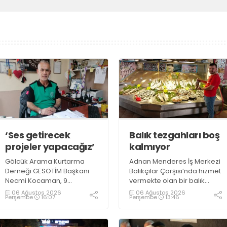
‘Ses getirecek
Balık tezgahları boş
projeler yapacağız’
kalmıyor
Gölcük Arama Kurtarma
Adnan Menderes İş Merkezi
Derneği GESOTİM Başkanı
Balıkçılar Çarşısı’nda hizmet
Necmi Kocaman, 9
vermekte olan bir balık
Ağustos’ta gerçekleşecek
restoranının işletme
06 Ağustos 2026
06 Ağustos 2026
Perşembe
16:07
Perşembe
13:46
sınavın ardından 4. Akredite
sahiplerinden Emrah
ekip çalışmalarını
Kurtuluş, yaz aylarında da
tamamlayacaklarını ifade
tezgahlarda taze balık