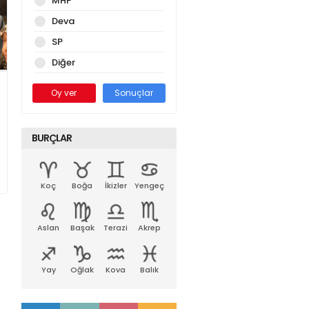
MHP
Deva
SP
Diğer
Oy ver
Sonuçlar
BURÇLAR
Koç
Boğa
İkizler
Yengeç
Aslan
Başak
Terazi
Akrep
Yay
Oğlak
Kova
Balık