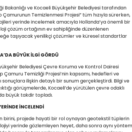
liği Bakanlığı ve Kocaeli Büyükşehir Belediyesi tarafından
Dip Çamurunun Temizlenmesi Projesi” tüm hızıyla sürerken,
ojileri yerinde incelemek amacıyla Hollanda’ya önemli bir
noloji çözüm ortağının ev sahipliğinde düzenlenen
eğe taşıyacak yenilikçi çözümler ve küresel standartlar
A’DA BÜYÜK İLGİ GÖRDÜ
kşehir Belediyesi Çevre Koruma ve Kontrol Dairesi
Dip Çamuru Temizliği Projesi’nin kapsamı, hedefleri ve
sonuçlara ilişkin detaylı bir sunum gerçekleştirdi. Bilgi ve
ktığı görüşmelerde, Kocaeli’de yürütülen çevre odaklı
da büyük takdir topladı.
YERİNDE İNCELENDİ
 birini, projede hayati bir rol oynayan geotekstil tüplerin
olojiyi yerinde gözlemleyen heyet, daha sonra aynı yönte