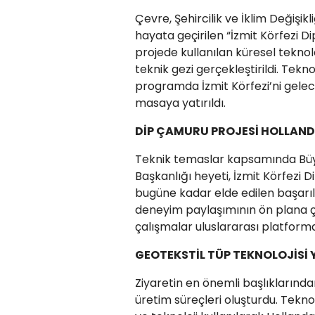
Çevre, Şehircilik ve İklim Değişik
hayata geçirilen “İzmit Körfezi 
projede kullanılan küresel teknol
teknik gezi gerçekleştirildi. Tek
programda İzmit Körfezi’ni gelec
masaya yatırıldı.
DİP ÇAMURU PROJESİ HOLLAND
Teknik temaslar kapsamında Büyü
Başkanlığı heyeti, İzmit Körfezi 
bugüne kadar elde edilen başarılı 
deneyim paylaşımının ön plana çı
çalışmalar uluslararası platform
GEOTEKSTİL TÜP TEKNOLOJİSİ 
Ziyaretin en önemli başlıklarından
üretim süreçleri oluşturdu. Tekn