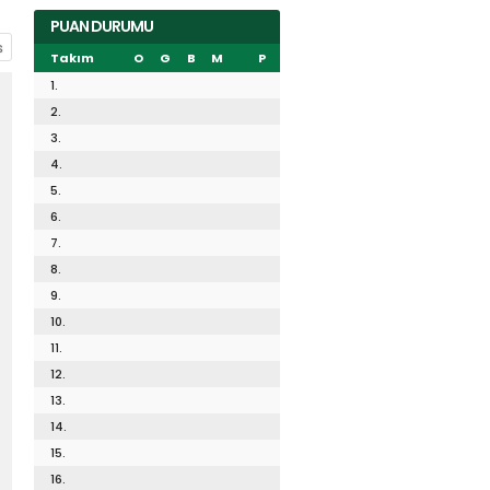
PUAN DURUMU
Takım
O
G
B
M
P
1.
2.
3.
4.
5.
6.
7.
8.
9.
10.
11.
12.
13.
14.
15.
16.