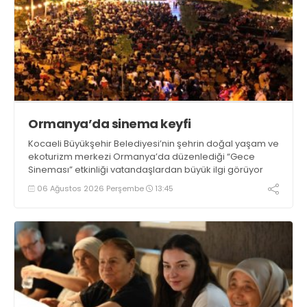
Ormanya’da sinema keyfi
Kocaeli Büyükşehir Belediyesi’nin şehrin doğal yaşam ve
ekoturizm merkezi Ormanya’da düzenlediği “Gece
Sineması” etkinliği vatandaşlardan büyük ilgi görüyor
06 Ağustos 2026 Perşembe
13:45