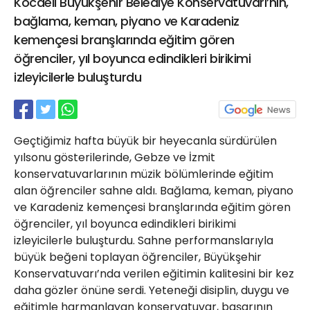
Kocaeli Büyükşehir Belediye Konservatuvarı’nın,
21 Gölcük
bağlama, keman, piyano ve Karadeniz
02624132333
kemençesi branşlarında eğitim gören
haber@golcukpostasi.com
öğrenciler, yıl boyunca edindikleri birikimi
izleyicilerle buluşturdu
Geçtiğimiz hafta büyük bir heyecanla sürdürülen
yılsonu gösterilerinde, Gebze ve İzmit
konservatuvarlarının müzik bölümlerinde eğitim
alan öğrenciler sahne aldı. Bağlama, keman, piyano
ve Karadeniz kemençesi branşlarında eğitim gören
öğrenciler, yıl boyunca edindikleri birikimi
izleyicilerle buluşturdu. Sahne performanslarıyla
büyük beğeni toplayan öğrenciler, Büyükşehir
Konservatuvarı’nda verilen eğitimin kalitesini bir kez
daha gözler önüne serdi. Yeteneği disiplin, duygu ve
eğitimle harmanlayan konservatuvar, başarının