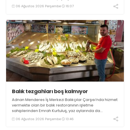
tamamlayacaklarını ifade ederek açıklamalarda
06 Ağustos 2026 Perşembe
16:07
bulundu. Kocaman, “Gölcük’te ve Kocaeli genelinde ses
getirecek projelerimizi tek tek hayata geçireceğiz” dedi
Balık tezgahları boş kalmıyor
Adnan Menderes İş Merkezi Balıkçılar Çarşısı’nda hizmet
vermekte olan bir balık restoranının işletme
sahiplerinden Emrah Kurtuluş, yaz aylarında da
tezgahlarda taze balık bulunduğunu ifade ederek “Yıl
06 Ağustos 2026 Perşembe
13:46
boyunca tezgahlarda taze balık bulmak mümkün
oluyor” dedi