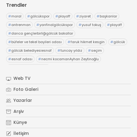
Trendler
#
moral
#
gölcükspor
#
playoff
#
ziyaret
#
başkanlar
#
antrenman
#
yarıfinalgölcükspor
#
yusuf tokuş
#
playoff
#
darıca gençlerbirliğigölcük bakallar
#
büfeler ve tekel bayileri odası
#
faruk hikmet kesgin
#
gölcük
#
gölcük belediyesiesnaf
#
tuncay yıldız
#
seçim
#
esnaf odası
#
necmi kocamanAyhan Zeytinoğlu
#
Kocaeli Sanayi Odası
Web TV
Foto Galeri
Yazarlar
Arşiv
Künye
İletişim