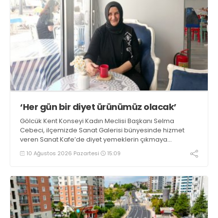
‘Her gün bir diyet ürünümüz olacak’
Gölcük Kent Konseyi Kadın Meclisi Başkanı Selma
Cebeci, ilçemizde Sanat Galerisi bünyesinde hizmet
veren Sanat Kafe’de diyet yemeklerin çıkmaya
başladığını ifade etti. Cebeci, “Amacımız sağlıklı,
10 Ağustos 2026 Pazartesi
15:09
besleyici ve hafif yemekler yapmak. Haftanın her günü
mutlaka bir çeşit diyet ürünümüz olacak” dedi