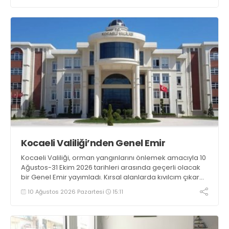
Kocaeli Valiliği’nden Genel Emir
Kocaeli Valiliği, orman yangınlarını önlemek amacıyla 10
Ağustos-31 Ekim 2026 tarihleri arasında geçerli olacak
bir Genel Emir yayımladı. Kırsal alanlarda kıvılcım çıkaran
makine kullanacak kişilerin önceden kolluk kuvvetlerine
10 Ağustos 2026 Pazartesi
15:11
bildirim yapması ve yanlarında 6 kilogramlık yangın tüpü
bulundurması zorunlu hale getirildi