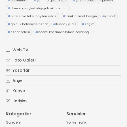
#
antrenman
#
yarıfinalgölcükspor
#
yusuf tokuş
#
playoff
#
darıca gençlerbirliğigölcük bakallar
#
büfeler ve tekel bayileri odası
#
faruk hikmet kesgin
#
gölcük
#
gölcük belediyesiesnaf
#
tuncay yıldız
#
seçim
#
esnaf odası
#
necmi kocamanAyhan Zeytinoğlu
#
Kocaeli Sanayi Odası
Web TV
Foto Galeri
Yazarlar
Arşiv
Künye
İletişim
Kategoriler
Servisler
Gündem
Yol ve Trafik