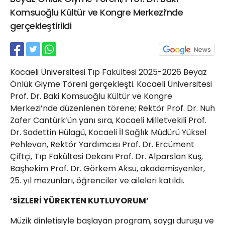
21 Gölcük
Komsuoğlu Kültür ve Kongre Merkezi’nde
02624132333
gerçekleştirildi
haber@golcukpostasi.com
Kocaeli Üniversitesi Tıp Fakültesi 2025-2026 Beyaz
Önlük Giyme Töreni gerçekleşti. Kocaeli Üniversitesi
Prof. Dr. Baki Komsuoğlu Kültür ve Kongre
Merkezi’nde düzenlenen törene; Rektör Prof. Dr. Nuh
Zafer Cantürk’ün yanı sıra, Kocaeli Milletvekili Prof.
Dr. Sadettin Hülagü, Kocaeli İl Sağlık Müdürü Yüksel
Pehlevan, Rektör Yardımcısı Prof. Dr. Ercüment
Çiftçi, Tıp Fakültesi Dekanı Prof. Dr. Alparslan Kuş,
Başhekim Prof. Dr. Görkem Aksu, akademisyenler,
25. yıl mezunları, öğrenciler ve aileleri katıldı.
‘SİZLERİ YÜREKTEN KUTLUYORUM’
Müzik dinletisiyle başlayan program, saygı duruşu ve