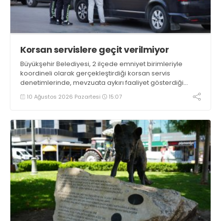
Korsan servislere geçit verilmiyor
Büyükşehir Belediyesi, 2 ilçede emniyet birimleriyle
koordineli olarak gerçekleştirdiği korsan servis
denetimlerinde, mevzuata aykırı faaliyet gösterdiği
tespit edilen 12 araca idari yaptırım uyguladı. Denetimler
10 Ağustos 2026 Pazartesi
15:07
kapsamında 1 araç ise trafikten men edildi