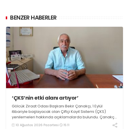
BENZER HABERLER
‘ÇKS’nin etki alanı artıyor’
Gölcük Ziraat Odası Başkanı Bekir Çanakçı, 1 Eylül
itibariyle başlayacak olan Çiftçi Kayıt Sistemi (ÇKS)
yenilemeleri hakkında açıklamalarda bulundu. Çanakçı,
“Çiftçi Kayıt Sistemi formatı, yaygınlaşması ve etki alanı
10 Ağustos 2026 Pazartesi
15:11
her yıl artarak devam etmektedir” dedi