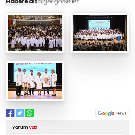
Habere ait
diğer görseller
Yorum
yaz