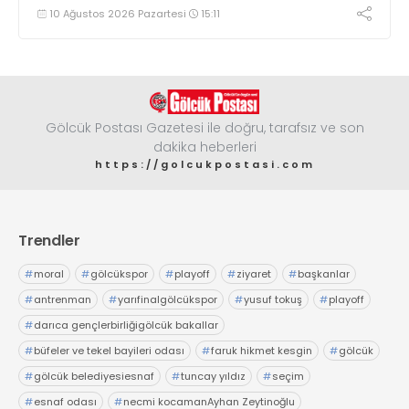
makine kullanacak kişilerin önceden kolluk kuvvetlerine
10 Ağustos 2026 Pazartesi
15:11
bildirim yapması ve yanlarında 6 kilogramlık yangın tüpü
bulundurması zorunlu hale getirildi
Gölcük Postası Gazetesi ile doğru, tarafsız ve son
dakika heberleri
https://golcukpostasi.com
Trendler
#
moral
#
gölcükspor
#
playoff
#
ziyaret
#
başkanlar
#
antrenman
#
yarıfinalgölcükspor
#
yusuf tokuş
#
playoff
#
darıca gençlerbirliğigölcük bakallar
#
büfeler ve tekel bayileri odası
#
faruk hikmet kesgin
#
gölcük
#
gölcük belediyesiesnaf
#
tuncay yıldız
#
seçim
#
esnaf odası
#
necmi kocamanAyhan Zeytinoğlu