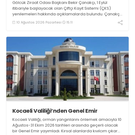
Gölcük Ziraat Odası Başkanı Bekir Çanakçı, 1 Eylül
itibariyle başlayacak olan Çiftçi Kayıt Sistemi (ÇKS)
yenilemeleri hakkında açıklamalarda bulundu. Çanakçı,
“Çiftçi Kayıt Sistemi formatı, yaygınlaşması ve etki alanı
10 Ağustos 2026 Pazartesi
15:11
her yıl artarak devam etmektedir” dedi
Kocaeli Valiliği’nden Genel Emir
Kocaeli Valiliği, orman yangınlarını önlemek amacıyla 10
Ağustos-31 Ekim 2026 tarihleri arasında geçerli olacak
bir Genel Emir yayımladı. Kırsal alanlarda kıvılcım çıkaran