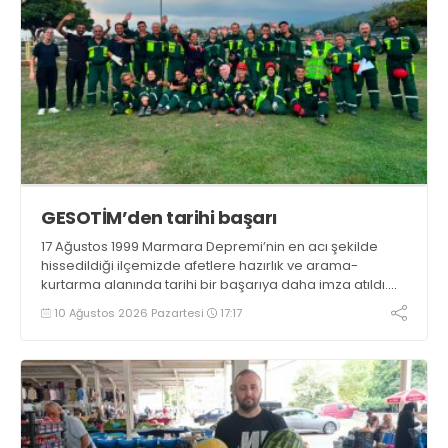
GESOTİM’den tarihi başarı
17 Ağustos 1999 Marmara Depremi’nin en acı şekilde
hissedildiği ilçemizde afetlere hazırlık ve arama-
kurtarma alanında tarihi bir başarıya daha imza atıldı.
Gölcük Arama Kurtarma Derneği (GESOTİM),
10 Ağustos 2026 Pazartesi
17:17
bünyesindeki 4. arama-kurtarma ekibinin akreditasyon
sürecini başarıyla tamamladı