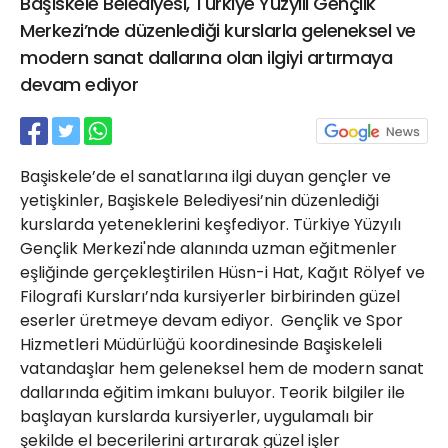
Başiskele Belediyesi, Türkiye Yüzyılı Gençlik
21 Gölcük
Merkezi’nde düzenlediği kurslarla geleneksel ve
02624132333
modern sanat dallarına olan ilgiyi artırmaya
haber@golcukpostasi.com
devam ediyor
Başiskele’de el sanatlarına ilgi duyan gençler ve
yetişkinler, Başiskele Belediyesi’nin düzenlediği
kurslarda yeteneklerini keşfediyor. Türkiye Yüzyılı
Gençlik Merkezi'nde alanında uzman eğitmenler
eşliğinde gerçekleştirilen Hüsn-i Hat, Kağıt Rölyef ve
Filografi Kursları’nda kursiyerler birbirinden güzel
eserler üretmeye devam ediyor. Gençlik ve Spor
Hizmetleri Müdürlüğü koordinesinde Başiskeleli
vatandaşlar hem geleneksel hem de modern sanat
dallarında eğitim imkanı buluyor. Teorik bilgiler ile
başlayan kurslarda kursiyerler, uygulamalı bir
şekilde el becerilerini artırarak güzel işler