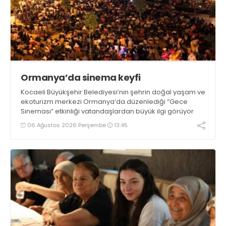
Ormanya’da sinema keyfi
Kocaeli Büyükşehir Belediyesi’nin şehrin doğal yaşam ve
ekoturizm merkezi Ormanya’da düzenlediği “Gece
Sineması” etkinliği vatandaşlardan büyük ilgi görüyor
06 Ağustos 2026 Perşembe
13:45