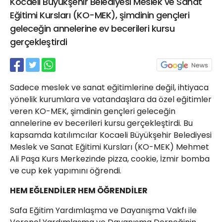
Kocaeli Büyükşehir Belediyesi Meslek ve Sanat
21 Gölcük
Eğitimi Kursları (KO-MEK), şimdinin gençleri
02624132333
geleceğin annelerine ev becerileri kursu
haber@golcukpostasi.com
gerçekleştirdi
Sadece meslek ve sanat eğitimlerine değil, ihtiyaca
yönelik kurumlara ve vatandaşlara da özel eğitimler
veren KO-MEK, şimdinin gençleri geleceğin
annelerine ev becerileri kursu gerçekleştirdi. Bu
kapsamda katılımcılar Kocaeli Büyükşehir Belediyesi
Meslek ve Sanat Eğitimi Kursları (KO-MEK) Mehmet
Ali Paşa Kurs Merkezinde pizza, cookie, İzmir bomba
ve cup kek yapımını öğrendi.
HEM EĞLENDİLER HEM ÖĞRENDİLER
Safa Eğitim Yardımlaşma ve Dayanışma Vakfı ile