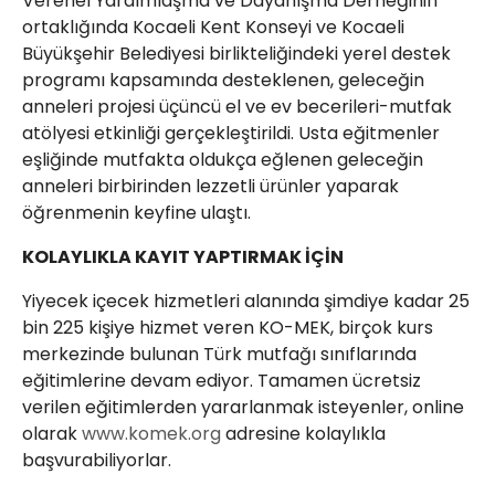
Verenel Yardımlaşma ve Dayanışma Derneğinin
ortaklığında Kocaeli Kent Konseyi ve Kocaeli
Büyükşehir Belediyesi birlikteliğindeki yerel destek
programı kapsamında desteklenen, geleceğin
anneleri projesi üçüncü el ve ev becerileri-mutfak
atölyesi etkinliği gerçekleştirildi. Usta eğitmenler
eşliğinde mutfakta oldukça eğlenen geleceğin
anneleri birbirinden lezzetli ürünler yaparak
öğrenmenin keyfine ulaştı.
KOLAYLIKLA KAYIT YAPTIRMAK İÇİN
Yiyecek içecek hizmetleri alanında şimdiye kadar 25
bin 225 kişiye hizmet veren KO-MEK, birçok kurs
merkezinde bulunan Türk mutfağı sınıflarında
eğitimlerine devam ediyor. Tamamen ücretsiz
verilen eğitimlerden yararlanmak isteyenler, online
olarak
www.komek.org
adresine kolaylıkla
başvurabiliyorlar.