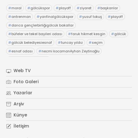
#
moral
#
gölcükspor
#
playoff
#
ziyaret
#
başkanlar
#
antrenman
#
yarıfinalgölcükspor
#
yusuf tokuş
#
playoff
#
darıca gençlerbirliğigölcük bakallar
#
büfeler ve tekel bayileri odası
#
faruk hikmet kesgin
#
gölcük
#
gölcük belediyesiesnaf
#
tuncay yıldız
#
seçim
#
esnaf odası
#
necmi kocamanAyhan Zeytinoğlu
#
Kocaeli Sanayi Odası
Web TV
Foto Galeri
Yazarlar
Arşiv
Künye
İletişim