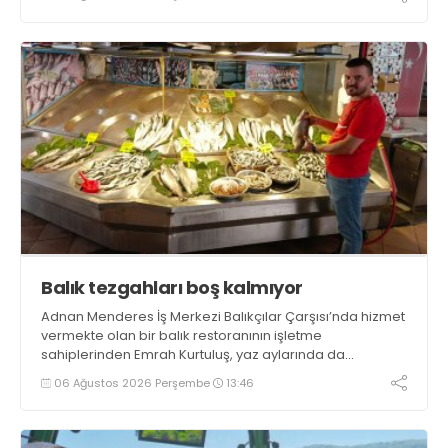
bulundu. Kocaman, “Gölcük’te ve Kocaeli genelinde ses
getirecek projelerimizi tek tek hayata geçireceğiz” dedi
Balık tezgahları boş kalmıyor
Adnan Menderes İş Merkezi Balıkçılar Çarşısı’nda hizmet
vermekte olan bir balık restoranının işletme
sahiplerinden Emrah Kurtuluş, yaz aylarında da
tezgahlarda taze balık bulunduğunu ifade ederek “Yıl
06 Ağustos 2026 Perşembe
13:46
boyunca tezgahlarda taze balık bulmak mümkün
oluyor” dedi