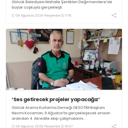
Gölcük Belediyesi Mahalle Şenlikleri Değirmendere’de
büyük coşkuyla gerçekleşti
06 Ağustos 2026 Perşembe
17:16
‘Ses getirecek projeler yapacağız’
Gölcük Arama Kurtarma Derneği GESOTİM Başkanı
Necmi Kocaman, 9 Ağustos’ta gerçekleşecek sınavın
ardından 4. Akredite ekip çalışmalarını
tamamlayacaklarını ifade ederek açıklamalarda
06 Ağustos 2026 Perşembe
16:07