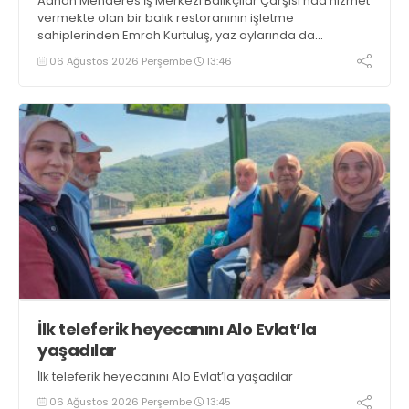
Adnan Menderes İş Merkezi Balıkçılar Çarşısı’nda hizmet
vermekte olan bir balık restoranının işletme
sahiplerinden Emrah Kurtuluş, yaz aylarında da
tezgahlarda taze balık bulunduğunu ifade ederek “Yıl
06 Ağustos 2026 Perşembe
13:46
boyunca tezgahlarda taze balık bulmak mümkün
oluyor” dedi
İlk teleferik heyecanını Alo Evlat’la
yaşadılar
İlk teleferik heyecanını Alo Evlat’la yaşadılar
06 Ağustos 2026 Perşembe
13:45