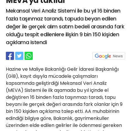
MEVA'ya takıldı
21 Gölcük
Mekansal Veri Analiz Sistemi ile bu yıl 16 binden
02624132333
fazla taşınmaz tarandı, tapuda beyan edilen
haber@golcukpostasi.com
değer ile gerçek alım satım bedeli arasında fark
olduğu tespit edilenlere ilişkin 9 bin 150 kişiden
açıklama istendi
Hazine ve Maliye Bakanlığı Gelir İdaresi Başkanlığı
(GİB), kayıt dışıyla mücadele çalışmaları
kapsamında geliştirdiği Mekansal Veri Analiz
(MEVA) Sistemi ile ilk aşamada bu yıl içinde el
değiştiren 16 binden fazla taşınmazı taradı, tapu
beyanı ile gerçek değeri arasında fark olanlar için 9
bin 150 kişiden açıklama talep etti. AA muhabirinin
edindiği bilgiye göre, Bakanlık, gayrimenkuller
üzerinden elde edilen gelirler ile ödenmesi gereken