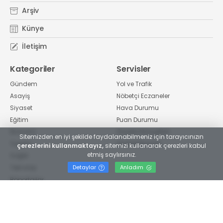
Arşiv
Künye
İletişim
Kategoriler
Servisler
Gündem
Yol ve Trafik
Asayiş
Nöbetçi Eczaneler
Siyaset
Hava Durumu
Eğitim
Puan Durumu
Ekonomi
Gazete Manşetleri
Sitemizden en iyi şekilde faydalanabilmeniz için tarayıcınızın
Yaşam
Günlük Burçlar
çerezlerini kullanmaktayız,
sitemizi kullanarak çerezleri kabul
etmiş saylırsınız.
Sağlık
Detaylar
Anladım
Teknoloji
Röportajlar
Spor
Vefat