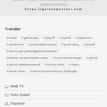
dakika heberleri
https://golcukpostasi.com
Trendler
#
moral
#
gölcükspor
#
playoff
#
ziyaret
#
başkanlar
#
antrenman
#
yarıfinalgölcükspor
#
yusuf tokuş
#
playoff
#
darıca gençlerbirliğigölcük bakallar
#
büfeler ve tekel bayileri odası
#
faruk hikmet kesgin
#
gölcük
#
gölcük belediyesiesnaf
#
tuncay yıldız
#
seçim
#
esnaf odası
#
necmi kocamanAyhan Zeytinoğlu
#
Kocaeli Sanayi Odası
Web TV
Foto Galeri
Yazarlar