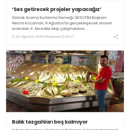
‘Ses getirecek projeler yapacağız’
Gölcük Arama Kurtarma Derneği GESOTİM Başkanı
Necmi Kocaman, 9 Ağustos’ta gerçekleşecek sınavın
ardından 4. Akredite ekip çalışmalarını
tamamlayacaklarını ifade ederek açıklamalarda
06 Ağustos 2026 Perşembe
16:07
bulundu. Kocaman, “Gölcük’te ve Kocaeli genelinde ses
getirecek projelerimizi tek tek hayata geçireceğiz” dedi
Balık tezgahları boş kalmıyor