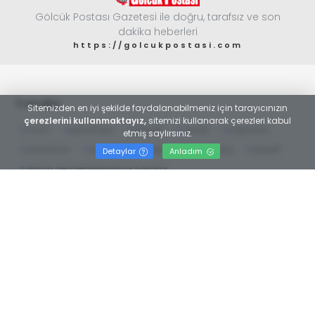
Gölcük Postası Gazetesi ile doğru, tarafsız ve son
dakika heberleri
https://golcukpostasi.com
Trendler
Sitemizden en iyi şekilde faydalanabilmeniz için tarayıcınızın
çerezlerini kullanmaktayız,
sitemizi kullanarak çerezleri kabul
#
moral
#
gölcükspor
#
playoff
#
ziyaret
#
başkanlar
etmiş saylırsınız.
#
antrenman
#
yarıfinalgölcükspor
#
yusuf tokuş
#
playoff
Detaylar
Anladım
#
darıca gençlerbirliğigölcük bakallar
#
büfeler ve tekel bayileri odası
#
faruk hikmet kesgin
#
gölcük
#
gölcük belediyesiesnaf
#
tuncay yıldız
#
seçim
#
esnaf odası
#
necmi kocamanAyhan Zeytinoğlu
#
Kocaeli Sanayi Odası
Web TV
Foto Galeri