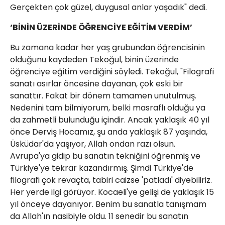
Gerçekten çok güzel, duygusal anlar yaşadık" dedi.
‘BİNİN ÜZERİNDE ÖĞRENCİYE EĞİTİM VERDİM’
Bu zamana kadar her yaş grubundan öğrencisinin
olduğunu kaydeden Tekoğul, binin üzerinde
öğrenciye eğitim verdiğini söyledi. Tekoğul, "Filografi
sanatı asırlar öncesine dayanan, çok eski bir
sanattır. Fakat bir dönem tamamen unutulmuş.
Nedenini tam bilmiyorum, belki masraflı olduğu ya
da zahmetli bulunduğu içindir. Ancak yaklaşık 40 yıl
önce Derviş Hocamız, şu anda yaklaşık 87 yaşında,
Üsküdar'da yaşıyor, Allah ondan razı olsun.
Avrupa'ya gidip bu sanatın tekniğini öğrenmiş ve
Türkiye'ye tekrar kazandırmış. Şimdi Türkiye'de
filografi çok revaçta, tabiri caizse 'patladı' diyebiliriz.
Her yerde ilgi görüyor. Kocaeli'ye gelişi de yaklaşık 15
yıl önceye dayanıyor. Benim bu sanatla tanışmam
da Allah'ın nasibiyle oldu. 11 senedir bu sanatın