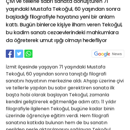
Çivi ve tellerle sabrı sanata dönüştüren 71
21 Gölcük
yaşındaki Mustafa Tekoğul, 60 yaşından sonra
02624132333
başladığı filografiyle hayatına yeni bir anlam
haber@golcukpostasi.com
kattı. Bugün binlerce kişiye ilham veren Tekoğul,
bu kadim sanatı cezaevlerindeki mahkumlara
da öğreterek umut ışığı olmayı hedefliyor
İzmit ilçesinde yaşayan 71 yaşındaki Mustafa
Tekoğul, 60 yaşından sonra tanıştığı filografi
sanatını hayatının merkezine aldı. Ahşap üzerine çivi
ve tellerle yapılan bu sabır gerektiren sanata ilk
başta hobi olarak başlayan Tekoğul, zamanla
kendini geliştirerek eğitmenliğe adım attı. 11 yıldır
filografiyle ilgilenen Tekoğul, bugüne kadar binin
üzerinde öğrenciye eğitim verdi. Hem filografi
sanatına katkıda bulunan hem de bu sanatın
nesilden nesle aktarılmasını sağlayan Tekoğul,