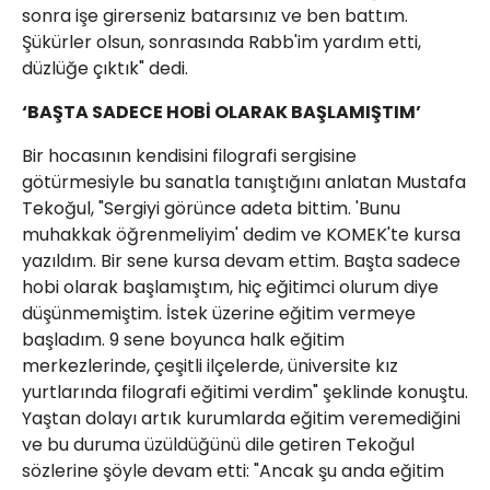
sonra işe girerseniz batarsınız ve ben battım.
Şükürler olsun, sonrasında Rabb'im yardım etti,
düzlüğe çıktık" dedi.
‘BAŞTA SADECE HOBİ OLARAK BAŞLAMIŞTIM’
Bir hocasının kendisini filografi sergisine
götürmesiyle bu sanatla tanıştığını anlatan Mustafa
Tekoğul, "Sergiyi görünce adeta bittim. 'Bunu
muhakkak öğrenmeliyim' dedim ve KOMEK'te kursa
yazıldım. Bir sene kursa devam ettim. Başta sadece
hobi olarak başlamıştım, hiç eğitimci olurum diye
düşünmemiştim. İstek üzerine eğitim vermeye
başladım. 9 sene boyunca halk eğitim
merkezlerinde, çeşitli ilçelerde, üniversite kız
yurtlarında filografi eğitimi verdim" şeklinde konuştu.
Yaştan dolayı artık kurumlarda eğitim veremediğini
ve bu duruma üzüldüğünü dile getiren Tekoğul
sözlerine şöyle devam etti: "Ancak şu anda eğitim