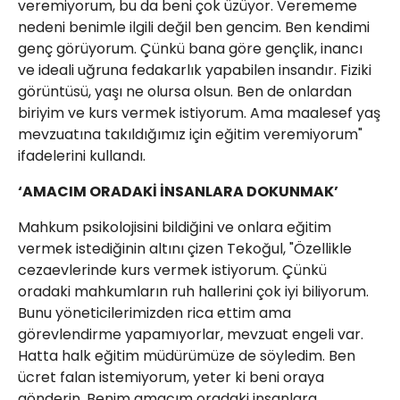
veremiyorum, bu da beni çok üzüyor. Verememe
nedeni benimle ilgili değil ben gencim. Ben kendimi
genç görüyorum. Çünkü bana göre gençlik, inancı
ve ideali uğruna fedakarlık yapabilen insandır. Fiziki
görüntüsü, yaşı ne olursa olsun. Ben de onlardan
biriyim ve kurs vermek istiyorum. Ama maalesef yaş
mevzuatına takıldığımız için eğitim veremiyorum"
ifadelerini kullandı.
‘AMACIM ORADAKİ İNSANLARA DOKUNMAK’
Mahkum psikolojisini bildiğini ve onlara eğitim
vermek istediğinin altını çizen Tekoğul, "Özellikle
cezaevlerinde kurs vermek istiyorum. Çünkü
oradaki mahkumların ruh hallerini çok iyi biliyorum.
Bunu yöneticilerimizden rica ettim ama
görevlendirme yapamıyorlar, mevzuat engeli var.
Hatta halk eğitim müdürümüze de söyledim. Ben
ücret falan istemiyorum, yeter ki beni oraya
gönderin. Benim amacım oradaki insanlara