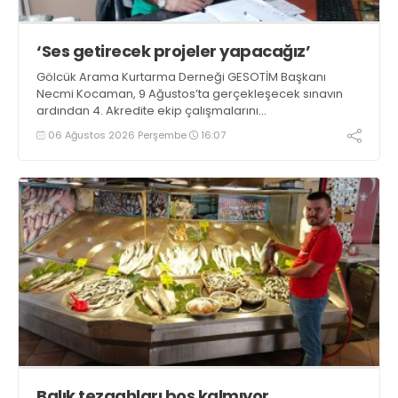
‘Ses getirecek projeler yapacağız’
Gölcük Arama Kurtarma Derneği GESOTİM Başkanı
Necmi Kocaman, 9 Ağustos’ta gerçekleşecek sınavın
ardından 4. Akredite ekip çalışmalarını
tamamlayacaklarını ifade ederek açıklamalarda
06 Ağustos 2026 Perşembe
16:07
bulundu. Kocaman, “Gölcük’te ve Kocaeli genelinde ses
getirecek projelerimizi tek tek hayata geçireceğiz” dedi
Balık tezgahları boş kalmıyor