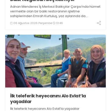
Adnan Menderes İş Merkezi Balıkçılar Çarşısı’nda hizmet
vermekte olan bir balık restoranının işletme
sahiplerinden Emrah Kurtuluş, yaz aylarında da
tezgahlarda taze balık bulunduğunu ifade ederek “Yıl
06 Ağustos 2026 Perşembe
13:46
boyunca tezgahlarda taze balık bulmak mümkün
oluyor” dedi
İlk teleferik heyecanını Alo Evlat’la
yaşadılar
İlk teleferik heyecanını Alo Evlat’la yaşadılar