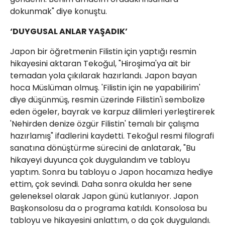
dokunmak" diye konuştu.
‘DUYGUSAL ANLAR YAŞADIK’
Japon bir öğretmenin Filistin için yaptığı resmin
hikayesini aktaran Tekoğul, "Hiroşima'ya ait bir
temadan yola çıkılarak hazırlandı. Japon bayan
hoca Müslüman olmuş. 'Filistin için ne yapabilirim'
diye düşünmüş, resmin üzerinde Filistin'i sembolize
eden ögeler, bayrak ve karpuz dilimleri yerleştirerek
'Nehirden denize özgür Filistin' temalı bir çalışma
hazırlamış" ifadlerini kaydetti. Tekoğul resmi filografi
sanatına dönüştürme sürecini de anlatarak, "Bu
hikayeyi duyunca çok duygulandım ve tabloyu
yaptım. Sonra bu tabloyu o Japon hocamıza hediye
ettim, çok sevindi. Daha sonra okulda her sene
geleneksel olarak Japon günü kutlanıyor. Japon
Başkonsolosu da o programa katıldı. Konsolosa bu
tabloyu ve hikayesini anlattım, o da çok duygulandı.