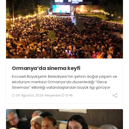
Ormanya’da sinema keyfi
Kocaeli Büyükşehir Belediyesi’nin şehrin doğal yaşam ve
ekoturizm merkezi Ormanya’da düzenlediği “Gece
Sineması” etkinliği vatandaşlardan büyük ilgi görüyor
06 Ağustos 2026 Perşembe
13:45