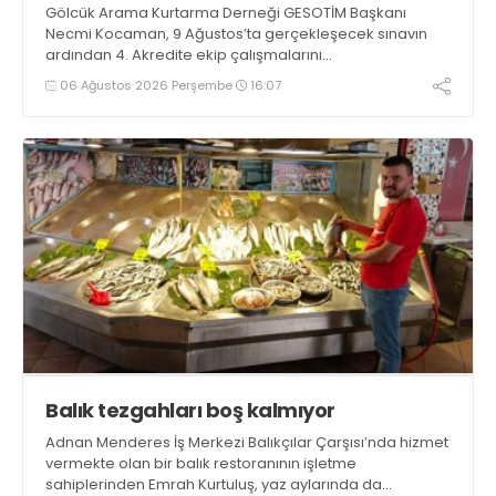
Gölcük Arama Kurtarma Derneği GESOTİM Başkanı
Necmi Kocaman, 9 Ağustos’ta gerçekleşecek sınavın
ardından 4. Akredite ekip çalışmalarını
tamamlayacaklarını ifade ederek açıklamalarda
06 Ağustos 2026 Perşembe
16:07
bulundu. Kocaman, “Gölcük’te ve Kocaeli genelinde ses
getirecek projelerimizi tek tek hayata geçireceğiz” dedi
Balık tezgahları boş kalmıyor
Adnan Menderes İş Merkezi Balıkçılar Çarşısı’nda hizmet
vermekte olan bir balık restoranının işletme
sahiplerinden Emrah Kurtuluş, yaz aylarında da