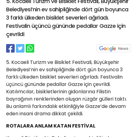
5. Kocaeli Turizm ve Bisiklet Festivali, Büyükşehir
21 Gölcük
Belediyesi’nin ev sahipliğinde dört gün boyunca
02624132333
3 farklı ülkeden bisiklet severleri ağırladı.
haber@golcukpostasi.com
Festivalin üçüncü gününde pedallar Gazze için
çevrildi
5. Kocaeli Turizm ve Bisiklet Festivali, Büyükşehir
Belediyesi’nin ev sahipliğinde dört gün boyunca 3
farklı ülkeden bisiklet severleri ağırladı. Festivalin
üçüncü gününde pedallar Gazze için çevrildi.
Katılımcılar, bisikletlerinin gidonlarına Filistin
bayrağının renklerinden oluşan rüzgâr gülleri taktı.
Bu anlamlı farkındalık etkinliğiyle Gazze’de devam
eden insani drama dikkat çekildi.
ROTALARA ANLAM KATAN FESTİVAL