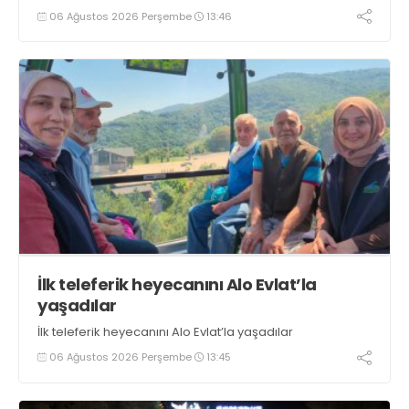
tezgahlarda taze balık bulunduğunu ifade ederek “Yıl
06 Ağustos 2026 Perşembe
13:46
boyunca tezgahlarda taze balık bulmak mümkün
oluyor” dedi
İlk teleferik heyecanını Alo Evlat’la
yaşadılar
İlk teleferik heyecanını Alo Evlat’la yaşadılar
06 Ağustos 2026 Perşembe
13:45