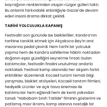
bayrağının renklerinden oluşan rüzgar gülleri taktı.
Bu anlamlı farkındalık etkinliğiyle Gazze’de devam
eden insani drama dikkat çekildi.
TARİHİ YOLCULUKLA KAPANIŞ
Festivalin son gününde ise bisikletliler, Kandıra’nın
tarihine tanıklık etmek için Akçakoca Bey’in anıt
mezarına pedal çevirdi. Hem tarihi bir yolculuk
yapma hem de Kandıra sahillerine hâkim noktadan
doğanın eşsiz güzelliğini seyretme fırsatı bulan
katılımcılar, festivalin finalini unutulmaz anılarla
noktaladı. Festival kamp alanında her akşam farklı
etkinlikler düzenlendi. Kocaeli turizm temalı bilgi
yarışması, bisiklet atölyeleri, Kocaeli tanıtım filmleri,
hediyelik ürünler ve açık hava sineması ile
katılımcılar hem eğlendi hem de kenti yakından
tanıdı. “Hababam Sınıfı Tatilde” filminin gösterimi ve
patlamış mısır ikramı, kamp alanına nostaljik bir