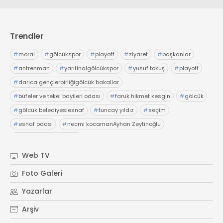
Trendler
#
moral
#
gölcükspor
#
playoff
#
ziyaret
#
başkanlar
#
antrenman
#
yarıfinalgölcükspor
#
yusuf tokuş
#
playoff
#
darıca gençlerbirliğigölcük bakallar
#
büfeler ve tekel bayileri odası
#
faruk hikmet kesgin
#
gölcük
#
gölcük belediyesiesnaf
#
tuncay yıldız
#
seçim
#
esnaf odası
#
necmi kocamanAyhan Zeytinoğlu
#
Kocaeli Sanayi Odası
Web TV
Foto Galeri
Yazarlar
Arşiv