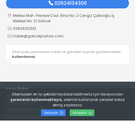
02624134300
Merkez Mah. Preveze Cad. Bina No: 2 Cengiz Çakıroğlu İş
Merkezi No: 21 Gölcük
02624132333
haber@golcukpostasi.com
Sitemizde yayımlanan haber ve görseller kaynak gösterilmeden
kullanılamaz.
Yayın İlkeleri
Sitemizden en iyi şekilde faydalanabilmeniz için tarayıcınızın
Veri Politikası
çerezlerini kullanmaktayız,
sitemizi kullanarak çerezleri kabul
Kullanım Şartları
etmiş saylırsınız.
KVKK Aydınlatma Metni
Detaylar
Anladım
KVKK Bilgi Talep Formu
© 2022
Gölcük Postası Gazetesi
- Tüm hakları saklıdır.