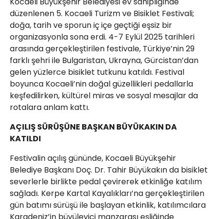
Kocaeli Büyükşehir Belediyesi ev sahipliğinde
düzenlenen 5. Kocaeli Turizm ve Bisiklet Festivali;
doğa, tarih ve sporun iç içe geçtiği eşsiz bir
organizasyonla sona erdi. 4-7 Eylül 2025 tarihleri
arasında gerçekleştirilen festivale, Türkiye’nin 29
farklı şehri ile Bulgaristan, Ukrayna, Gürcistan’dan
gelen yüzlerce bisiklet tutkunu katıldı. Festival
boyunca Kocaeli’nin doğal güzellikleri pedallarla
keşfedilirken, kültürel miras ve sosyal mesajlar da
rotalara anlam kattı.
AÇILIŞ SÜRÜŞÜNE BAŞKAN BÜYÜKAKIN DA
KATILDI
Festivalin açılış gününde, Kocaeli Büyükşehir
Belediye Başkanı Doç. Dr. Tahir Büyükakın da bisiklet
severlerle birlikte pedal çevirerek etkinliğe katılım
sağladı. Kerpe Kartal Kayalıkları’na gerçekleştirilen
gün batımı sürüşü ile başlayan etkinlik, katılımcılara
Karadeniz’in büyüleyici manzarası eşliğinde