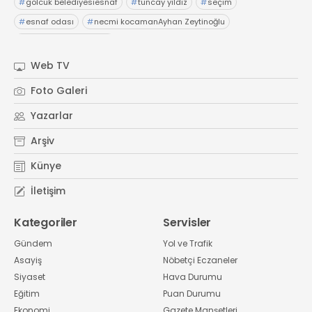
#
gölcük belediyesiesnaf
#
tuncay yıldız
#
seçim
#
esnaf odası
#
necmi kocamanAyhan Zeytinoğlu
#
Kocaeli Sanayi Odası
Web TV
Foto Galeri
Yazarlar
Arşiv
Künye
İletişim
Kategoriler
Servisler
Gündem
Yol ve Trafik
Asayiş
Nöbetçi Eczaneler
Siyaset
Hava Durumu
Eğitim
Puan Durumu
Ekonomi
Gazete Manşetleri