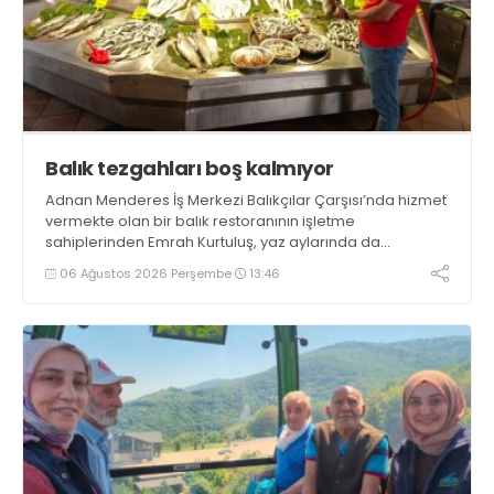
Balık tezgahları boş kalmıyor
Adnan Menderes İş Merkezi Balıkçılar Çarşısı’nda hizmet
vermekte olan bir balık restoranının işletme
sahiplerinden Emrah Kurtuluş, yaz aylarında da
tezgahlarda taze balık bulunduğunu ifade ederek “Yıl
06 Ağustos 2026 Perşembe
13:46
boyunca tezgahlarda taze balık bulmak mümkün
oluyor” dedi