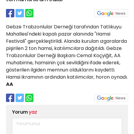
21 Gölcük
02624132333
haber@golcukpostasi.com
Gebze Trabzonlular Derneği tarafından Tatlıkuyu
Mahallesi'ndeki kapalı pazar alanında "Hamsi
Festivali" gerçekleştirildi. Alanda kurulan ızgaralarda
pişirilen 2 ton hamsi, katılımcılara dağıtıldı. Gebze
Trabzonlular Derneği Başkanı Cemal Koçyiğit, AA
muhabirine, hamsinin çok sevildiğini ifade ederek,
gösterilen ilgiden memnun olduklarını kaydetti.
Hamsi ikramının ardından katılımcılar, horon oynadı.
AA
Yorum
yaz