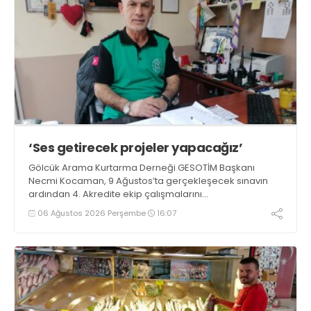
‘Ses getirecek projeler yapacağız’
Gölcük Arama Kurtarma Derneği GESOTİM Başkanı
Necmi Kocaman, 9 Ağustos’ta gerçekleşecek sınavın
ardından 4. Akredite ekip çalışmalarını
tamamlayacaklarını ifade ederek açıklamalarda
06 Ağustos 2026 Perşembe
16:07
bulundu. Kocaman, “Gölcük’te ve Kocaeli genelinde ses
getirecek projelerimizi tek tek hayata geçireceğiz” dedi