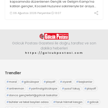
kapsamında düzenlenen Gençlik ve Gelişim Kampı’na
katılan gençler, Kocaeli Huzurevi sakinleriyle bir araya
geldi
06 Ağustos 2026 Perşembe
13:07
Gölcük Postası Gazetesi ile doğru, tarafsız ve son
dakika heberleri
https://golcukpostasi.com
Trendler
#
moral
#
gölcükspor
#
playoff
#
ziyaret
#
başkanlar
#
antrenman
#
yarıfinalgölcükspor
#
yusuf tokuş
#
playoff
#
darıca gençlerbirliğigölcük bakallar
#
büfeler ve tekel bayileri odası
#
faruk hikmet kesgin
#
gölcük