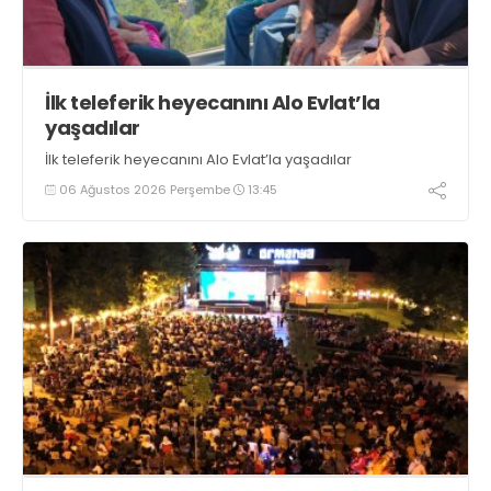
İlk teleferik heyecanını Alo Evlat’la
yaşadılar
İlk teleferik heyecanını Alo Evlat’la yaşadılar
06 Ağustos 2026 Perşembe
13:45