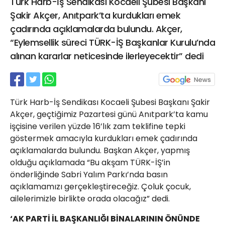
Türk Harb-İş Sendikası Kocaeli Şubesi Başkanı
21 Gölcük
Şakir Akçer, Anıtpark’ta kurdukları emek
02624132333
çadırında açıklamalarda bulundu. Akçer,
haber@golcukpostasi.com
“Eylemsellik süreci TÜRK-İŞ Başkanlar Kurulu’nda
alınan kararlar neticesinde ilerleyecektir” dedi
Türk Harb-İş Sendikası Kocaeli Şubesi Başkanı Şakir
Akçer, geçtiğimiz Pazartesi günü Anıtpark’ta kamu
işçisine verilen yüzde 16’lık zam teklifine tepki
göstermek amacıyla kurdukları emek çadırında
açıklamalarda bulundu. Başkan Akçer, yapmış
olduğu açıklamada “Bu akşam TÜRK-İŞ’in
önderliğinde Sabri Yalım Parkı’nda basın
açıklamamızı gerçekleştireceğiz. Çoluk çocuk,
ailelerimizle birlikte orada olacağız” dedi.
‘AK PARTİ İL BAŞKANLIĞI BİNALARININ ÖNÜNDE