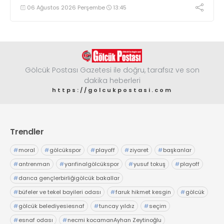
06 Ağustos 2026 Perşembe
13:45
Gölcük Postası Gazetesi ile doğru, tarafsız ve son
dakika heberleri
https://golcukpostasi.com
Trendler
#
moral
#
gölcükspor
#
playoff
#
ziyaret
#
başkanlar
#
antrenman
#
yarıfinalgölcükspor
#
yusuf tokuş
#
playoff
#
darıca gençlerbirliğigölcük bakallar
#
büfeler ve tekel bayileri odası
#
faruk hikmet kesgin
#
gölcük
#
gölcük belediyesiesnaf
#
tuncay yıldız
#
seçim
#
esnaf odası
#
necmi kocamanAyhan Zeytinoğlu