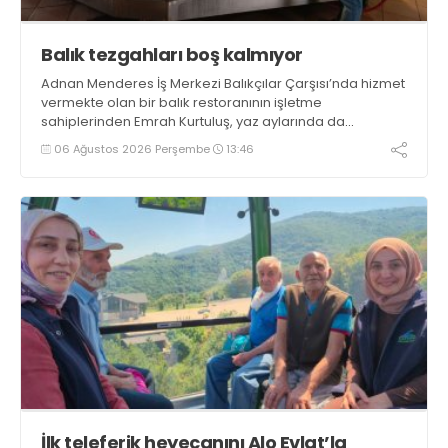
Balık tezgahları boş kalmıyor
Adnan Menderes İş Merkezi Balıkçılar Çarşısı’nda hizmet
vermekte olan bir balık restoranının işletme
sahiplerinden Emrah Kurtuluş, yaz aylarında da
tezgahlarda taze balık bulunduğunu ifade ederek “Yıl
06 Ağustos 2026 Perşembe
13:46
boyunca tezgahlarda taze balık bulmak mümkün
oluyor” dedi
İlk teleferik heyecanını Alo Evlat’la