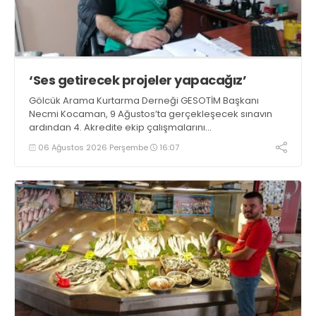
‘Ses getirecek projeler yapacağız’
Gölcük Arama Kurtarma Derneği GESOTİM Başkanı
Necmi Kocaman, 9 Ağustos’ta gerçekleşecek sınavın
ardından 4. Akredite ekip çalışmalarını
tamamlayacaklarını ifade ederek açıklamalarda
06 Ağustos 2026 Perşembe
16:07
bulundu. Kocaman, “Gölcük’te ve Kocaeli genelinde ses
getirecek projelerimizi tek tek hayata geçireceğiz” dedi