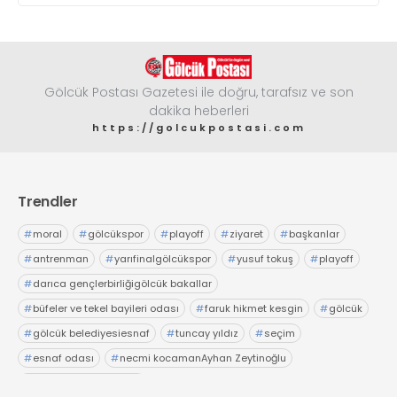
Gölcük Postası Gazetesi ile doğru, tarafsız ve son
dakika heberleri
https://golcukpostasi.com
Trendler
#
moral
#
gölcükspor
#
playoff
#
ziyaret
#
başkanlar
#
antrenman
#
yarıfinalgölcükspor
#
yusuf tokuş
#
playoff
#
darıca gençlerbirliğigölcük bakallar
#
büfeler ve tekel bayileri odası
#
faruk hikmet kesgin
#
gölcük
#
gölcük belediyesiesnaf
#
tuncay yıldız
#
seçim
#
esnaf odası
#
necmi kocamanAyhan Zeytinoğlu
#
Kocaeli Sanayi Odası