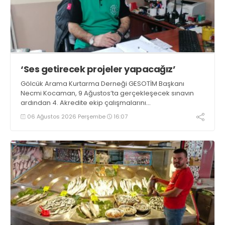
‘Ses getirecek projeler yapacağız’
Gölcük Arama Kurtarma Derneği GESOTİM Başkanı
Necmi Kocaman, 9 Ağustos’ta gerçekleşecek sınavın
ardından 4. Akredite ekip çalışmalarını
tamamlayacaklarını ifade ederek açıklamalarda
06 Ağustos 2026 Perşembe
16:07
bulundu. Kocaman, “Gölcük’te ve Kocaeli genelinde ses
getirecek projelerimizi tek tek hayata geçireceğiz” dedi