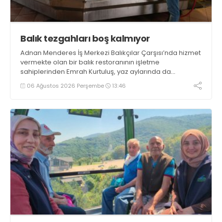
Balık tezgahları boş kalmıyor
Adnan Menderes İş Merkezi Balıkçılar Çarşısı’nda hizmet
vermekte olan bir balık restoranının işletme
sahiplerinden Emrah Kurtuluş, yaz aylarında da
tezgahlarda taze balık bulunduğunu ifade ederek “Yıl
06 Ağustos 2026 Perşembe
13:46
boyunca tezgahlarda taze balık bulmak mümkün
oluyor” dedi