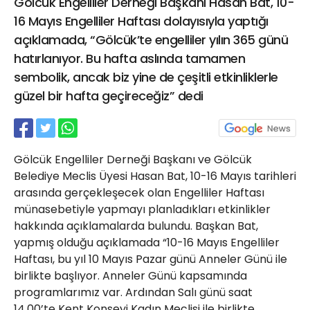
Gölcük Engelliler Derneği Başkanı Hasan Bat, 10-
21 Gölcük
16 Mayıs Engelliler Haftası dolayısıyla yaptığı
02624132333
açıklamada, “Gölcük’te engelliler yılın 365 günü
haber@golcukpostasi.com
hatırlanıyor. Bu hafta aslında tamamen
sembolik, ancak biz yine de çeşitli etkinliklerle
güzel bir hafta geçireceğiz” dedi
Gölcük Engelliler Derneği Başkanı ve Gölcük
Belediye Meclis Üyesi Hasan Bat, 10-16 Mayıs tarihleri
arasında gerçekleşecek olan Engelliler Haftası
münasebetiyle yapmayı planladıkları etkinlikler
hakkında açıklamalarda bulundu. Başkan Bat,
yapmış olduğu açıklamada “10-16 Mayıs Engelliler
Haftası, bu yıl 10 Mayıs Pazar günü Anneler Günü ile
birlikte başlıyor. Anneler Günü kapsamında
programlarımız var. Ardından Salı günü saat
14.00’te Kent Konseyi Kadın Meclisi ile birlikte