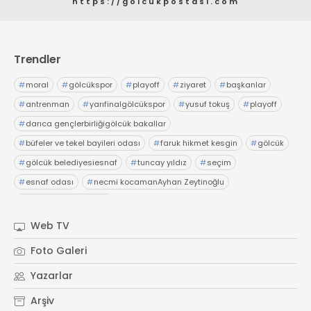
https://golcukpostasi.com
Trendler
#
moral
#
gölcükspor
#
playoff
#
ziyaret
#
başkanlar
#
antrenman
#
yarıfinalgölcükspor
#
yusuf tokuş
#
playoff
#
darıca gençlerbirliğigölcük bakallar
#
büfeler ve tekel bayileri odası
#
faruk hikmet kesgin
#
gölcük
#
gölcük belediyesiesnaf
#
tuncay yıldız
#
seçim
#
esnaf odası
#
necmi kocamanAyhan Zeytinoğlu
#
Kocaeli Sanayi Odası
Web TV
Foto Galeri
Yazarlar
Arşiv