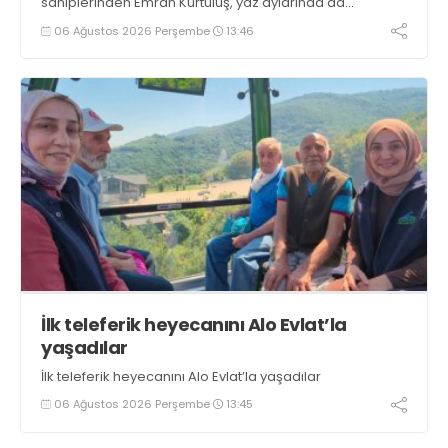
sahiplerinden Emrah Kurtuluş, yaz aylarında da
tezgahlarda taze balık bulunduğunu ifade ederek “Yıl
06 Ağustos 2026 Perşembe
13:46
boyunca tezgahlarda taze balık bulmak mümkün
oluyor” dedi
İlk teleferik heyecanını Alo Evlat’la
yaşadılar
İlk teleferik heyecanını Alo Evlat’la yaşadılar
06 Ağustos 2026 Perşembe
13:45