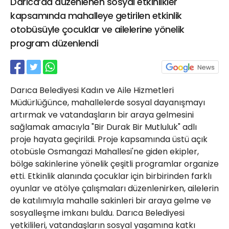
Darıca’da düzenlenen sosyal etkinlikler
21 Gölcük
kapsamında mahalleye getirilen etkinlik
02624132333
otobüsüyle çocuklar ve ailelerine yönelik
haber@golcukpostasi.com
program düzenlendi
Darıca Belediyesi Kadın ve Aile Hizmetleri
Müdürlüğünce, mahallelerde sosyal dayanışmayı
artırmak ve vatandaşların bir araya gelmesini
sağlamak amacıyla "Bir Durak Bir Mutluluk" adlı
proje hayata geçirildi. Proje kapsamında üstü açık
otobüsle Osmangazi Mahallesi'ne giden ekipler,
bölge sakinlerine yönelik çeşitli programlar organize
etti. Etkinlik alanında çocuklar için birbirinden farklı
oyunlar ve atölye çalışmaları düzenlenirken, ailelerin
de katılımıyla mahalle sakinleri bir araya gelme ve
sosyalleşme imkanı buldu. Darıca Belediyesi
yetkilileri, vatandaşların sosyal yaşamına katkı