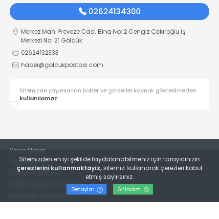
02624134300
Merkez Mah. Preveze Cad. Bina No: 2 Cengiz Çakıroğlu İş
Merkezi No: 21 Gölcük
02624132333
haber@golcukpostasi.com
Sitemizde yayımlanan haber ve görseller kaynak gösterilmeden
kullanılamaz.
Yayın İlkeleri
Sitemizden en iyi şekilde faydalanabilmeniz için tarayıcınızın
Veri Politikası
çerezlerini kullanmaktayız,
sitemizi kullanarak çerezleri kabul
Kullanım Şartları
etmiş saylırsınız.
KVKK Aydınlatma Metni
Detaylar
Anladım
KVKK Bilgi Talep Formu