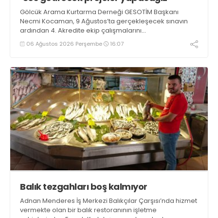
Gölcük Arama Kurtarma Derneği GESOTİM Başkanı
Necmi Kocaman, 9 Ağustos’ta gerçekleşecek sınavın
ardından 4. Akredite ekip çalışmalarını
tamamlayacaklarını ifade ederek açıklamalarda
06 Ağustos 2026 Perşembe
16:07
bulundu. Kocaman, “Gölcük’te ve Kocaeli genelinde ses
getirecek projelerimizi tek tek hayata geçireceğiz” dedi
Balık tezgahları boş kalmıyor
Adnan Menderes İş Merkezi Balıkçılar Çarşısı’nda hizmet
vermekte olan bir balık restoranının işletme