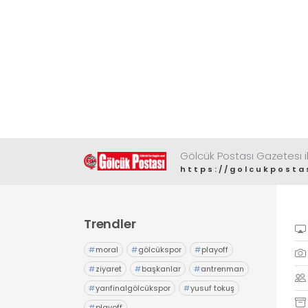
Gölcük Postası Gazetesi il
https://golcukposta
Trendler
#
moral
#
gölcükspor
#
playoff
#
ziyaret
#
başkanlar
#
antrenman
#
yarıfinalgölcükspor
#
yusuf tokuş
#
playoff