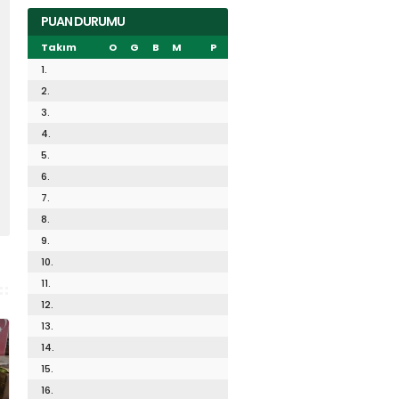
PUAN DURUMU
Takım
O
G
B
M
P
1.
2.
3.
4.
5.
6.
7.
8.
9.
10.
11.
12.
13.
14.
15.
16.