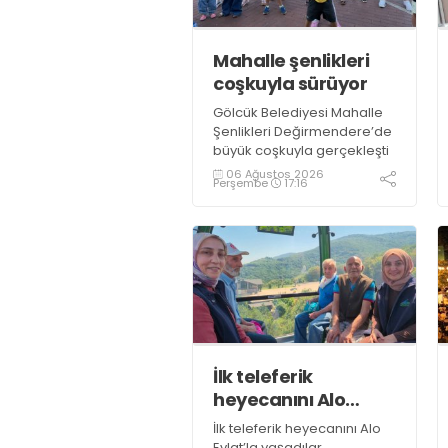
Mahalle şenlikleri
coşkuyla sürüyor
Gölcük Belediyesi Mahalle
Şenlikleri Değirmendere’de
büyük coşkuyla gerçekleşti
06 Ağustos 2026
Perşembe
17:16
İlk teleferik
heyecanını Alo
Evlat’la yaşadılar
İlk teleferik heyecanını Alo
Evlat’la yaşadılar