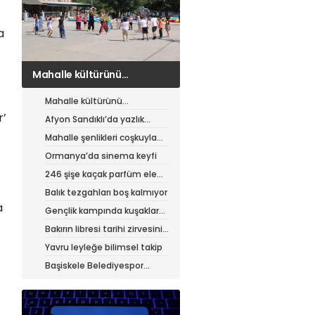
a
Afyon Sandıklı’da yazlık
patates hasadı
Mahalle kültürünü
canlandıran şenlik
r’
Afyon Sandıklı’da yazlık
patates hasadı
Mahalle şenlikleri coşkuyla
sürüyor
Ormanya’da sinema keyfi
246 şişe kaçak parfüm ele
geçirildi
Balık tezgahları boş kalmıyor
a
Gençlik kampında kuşaklar
buluştu
Bakırın libresi tarihi zirvesini
test ediyor
Yavru leyleğe bilimsel takip
Başiskele Belediyespor
Gelişim Ligi’ne hazır