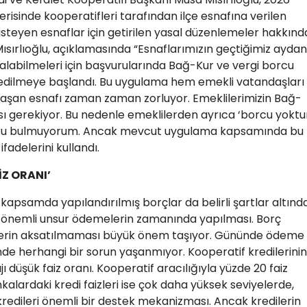
içerisinde kooperatifleri tarafından ilçe esnafına verilen
isteyen esnaflar için getirilen yasal düzenlemeler hakkınd
sırlıoğlu, açıklamasında “Esnaflarımızın geçtiğimiz aydan
 alabilmeleri için başvurularında Bağ-Kur ve vergi borcu
edilmeye başlandı. Bu uygulama hem emekli vatandaşları
raşan esnafı zaman zaman zorluyor. Emeklilerimizin Bağ-
ı gerekiyor. Bu nedenle emeklilerden ayrıca ‘borcu yoktu
oğru bulmuyorum. Ancak mevcut uygulama kapsamında bu
fadelerini kullandı.
Z ORANI’
u kapsamda yapılandırılmış borçlar da belirli şartlar altınd
n önemli unsur ödemelerin zamanında yapılması. Borç
elerin aksatılmaması büyük önem taşıyor. Gününde ödeme
nde herhangi bir sorun yaşanmıyor. Kooperatif kredilerinin
 düşük faiz oranı. Kooperatif aracılığıyla yüzde 20 faiz
ankalardaki kredi faizleri ise çok daha yüksek seviyelerde,
 kredileri önemli bir destek mekanizması. Ancak kredilerin