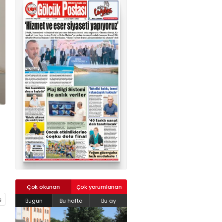
02624132333
haber@golcukpostasi.com
Çok okunan
Çok yorumlanan
Bugün
Bu hafta
Bu ay