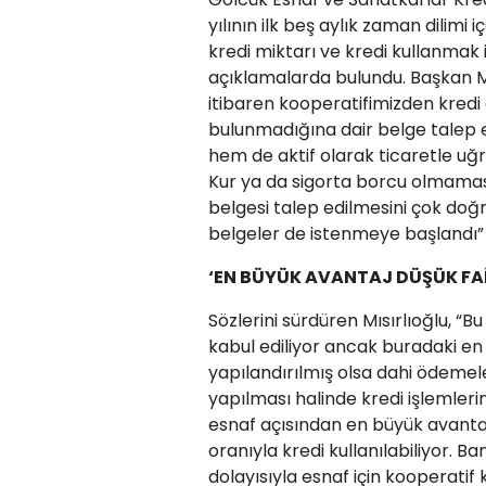
yılının ilk beş aylık zaman dilimi 
kredi miktarı ve kredi kullanmak 
açıklamalarda bulundu. Başkan Mı
itibaren kooperatifimizden kredi
bulunmadığına dair belge talep 
hem de aktif olarak ticaretle uğ
Kur ya da sigorta borcu olmamas
belgesi talep edilmesini çok d
belgeler de istenmeye başlandı” i
‘EN BÜYÜK AVANTAJ DÜŞÜK FAİ
Sözlerini sürdüren Mısırlıoğlu, “B
kabul ediliyor ancak buradaki e
yapılandırılmış olsa dahi ödem
yapılması halinde kredi işlemleri
esnaf açısından en büyük avantajı
oranıyla kredi kullanılabiliyor. B
dolayısıyla esnaf için kooperatif