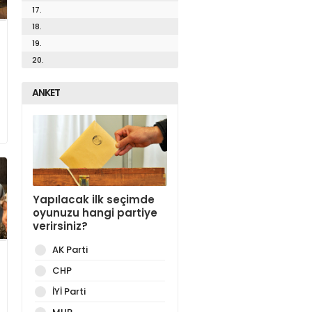
17.
18.
19.
20.
ANKET
Yapılacak ilk seçimde
oyunuzu hangi partiye
verirsiniz?
AK Parti
CHP
İYİ Parti