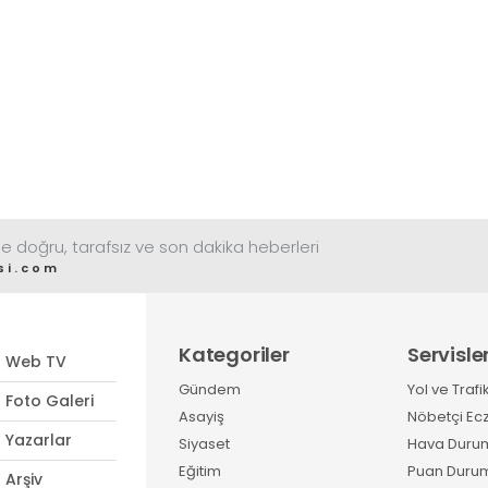
e doğru, tarafsız ve son dakika heberleri
si.com
Kategoriler
Servisle
Web TV
Gündem
Yol ve Trafi
Foto Galeri
Asayiş
Nöbetçi Ec
Yazarlar
Siyaset
Hava Duru
Eğitim
Puan Duru
Arşiv