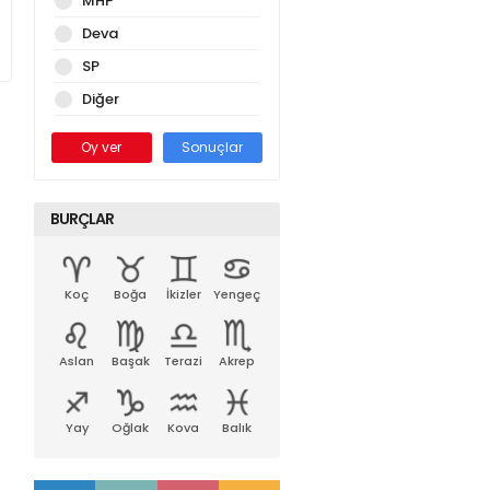
MHP
Deva
SP
Diğer
Oy ver
Sonuçlar
BURÇLAR
Koç
Boğa
İkizler
Yengeç
Aslan
Başak
Terazi
Akrep
Yay
Oğlak
Kova
Balık