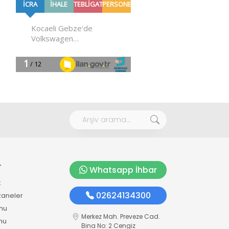
r
Whatsapp İhbar
k
02624134300
zaneler
mu
Merkez Mah. Preveze Cad.
mu
Bina No: 2 Cengiz