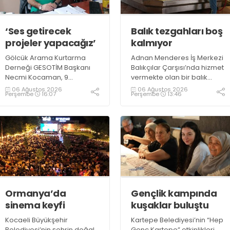
‘Ses getirecek
Balık tezgahları boş
projeler yapacağız’
kalmıyor
Gölcük Arama Kurtarma
Adnan Menderes İş Merkezi
Derneği GESOTİM Başkanı
Balıkçılar Çarşısı’nda hizmet
Necmi Kocaman, 9
vermekte olan bir balık
Ağustos’ta gerçekleşecek
restoranının işletme
06 Ağustos 2026
06 Ağustos 2026
Perşembe
16:07
Perşembe
13:46
sınavın ardından 4. Akredite
sahiplerinden Emrah
ekip çalışmalarını
Kurtuluş, yaz aylarında da
tamamlayacaklarını ifade
tezgahlarda taze balık
ederek açıklamalarda
bulunduğunu ifade ederek
bulundu. Kocaman,
“Yıl boyunca tezgahlarda
“Gölcük’te ve Kocaeli
taze balık bulmak mümkün
genelinde ses getirecek
oluyor” dedi
projelerimizi tek tek hayata
geçireceğiz” dedi
Ormanya’da
Gençlik kampında
sinema keyfi
kuşaklar buluştu
Kocaeli Büyükşehir
Kartepe Belediyesi’nin “Hep
Belediyesi’nin şehrin doğal
Genç Kartepe” etkinlikleri