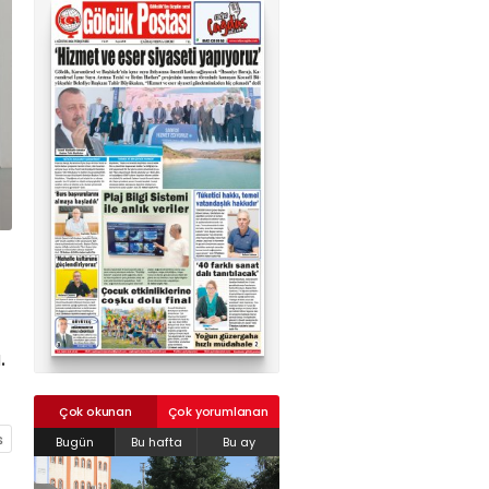
02624132333
haber@golcukpostasi.com
.
Çok okunan
Çok yorumlanan
Bugün
Bu hafta
Bu ay