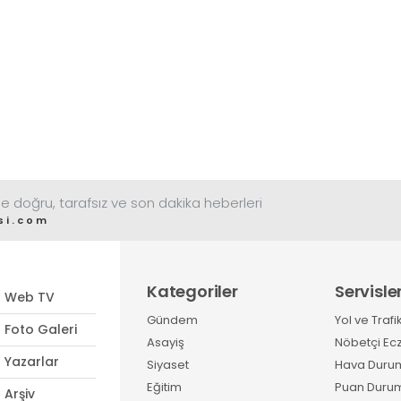
e doğru, tarafsız ve son dakika heberleri
si.com
Kategoriler
Servisle
Web TV
Gündem
Yol ve Trafi
Foto Galeri
Asayiş
Nöbetçi Ec
Yazarlar
Siyaset
Hava Duru
Eğitim
Puan Duru
Arşiv