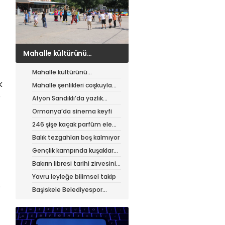
Mahalle şenlikleri coşkuyla
sürüyor
Mahalle kültürünü
canlandıran şenlik
k
Mahalle şenlikleri coşkuyla
sürüyor
e
Afyon Sandıklı’da yazlık
patates hasadı
Ormanya’da sinema keyfi
246 şişe kaçak parfüm ele
geçirildi
Balık tezgahları boş kalmıyor
Gençlik kampında kuşaklar
buluştu
Bakırın libresi tarihi zirvesini
test ediyor
Yavru leyleğe bilimsel takip
.
Başiskele Belediyespor
Gelişim Ligi’ne hazır