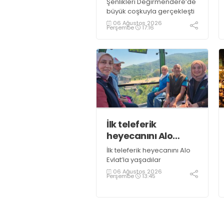
Şenlikleri Değirmendere’de
büyük coşkuyla gerçekleşti
06 Ağustos 2026
Perşembe
17:16
İlk teleferik
heyecanını Alo
Evlat’la yaşadılar
İlk teleferik heyecanını Alo
Evlat’la yaşadılar
06 Ağustos 2026
Perşembe
13:45