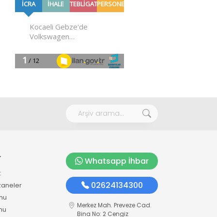
r
Whatsapp İhbar
k
02624134300
zaneler
mu
Merkez Mah. Preveze Cad.
mu
Bina No: 2 Cengiz