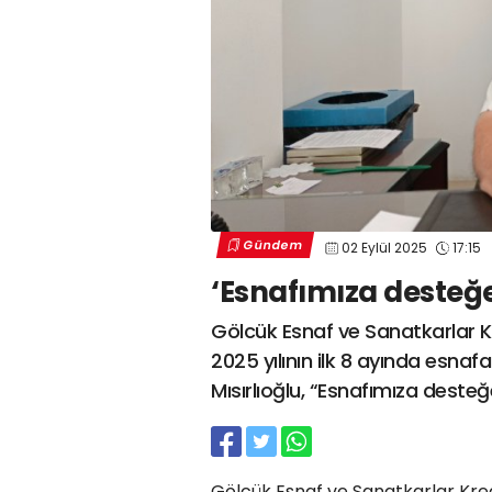
Gündem
02 Eylül 2025
17:15
‘Esnafımıza desteğ
Gölcük Esnaf ve Sanatkarlar Kr
2025 yılının ilk 8 ayında esnafa
Mısırlıoğlu, “Esnafımıza dest
Gölcük Esnaf ve Sanatkarlar Kred