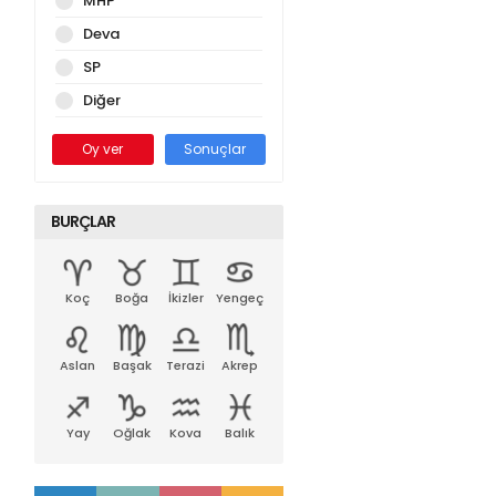
MHP
Deva
SP
Diğer
Oy ver
Sonuçlar
BURÇLAR
Koç
Boğa
İkizler
Yengeç
Aslan
Başak
Terazi
Akrep
Yay
Oğlak
Kova
Balık