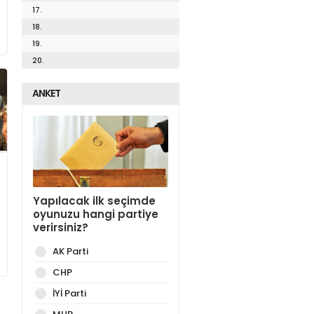
17.
18.
19.
20.
ANKET
Yapılacak ilk seçimde
oyunuzu hangi partiye
verirsiniz?
AK Parti
CHP
İYİ Parti