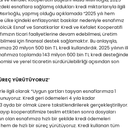
zdeki esnaflara sağlamış oldukları kredi miktarlarıyla ilgili
ısırlıoğlu, yapmış olduğu açıklamada “2025 yılı hem
 ülke içindeki enflasyonist baskılar nedeniyle esnafımız
Gölcük Esnaf ve Sanatkarlar Kredi ve Kefalet Kooperatifi
ımızın ticari faaliyetlerine devam edebilmesi, üretim
ilmesi için finansal destek sağlamaktır. Bu anlayışla,
za 20 milyon 500 bin TL kredi kullandırdık. 2025 yılının il
snafımıza toplamda 143 milyon 600 bin TL kredi desteğind
misi ve yerel ticaretin sürdürülebilirliği açısından son
R SÜREÇ YÜRÜTÜYORUZ’
rle ilgili olarak “Uygun şartları taşıyan esnaflarımıza 1
unuyoruz. Kredi geri ödemeleri 4 yıla kadar
 ayda bir olmak üzere taksitlendirilerek gerçekleştiriliyor
rlayıp kooperatifimize teslim ettikten sonra dosyaları
gun olan esnafımıza hızlı bir şekilde kredi ödemeleri
hem de hızlı bir süreç yürütüyoruz. Kredi kullanan tüm