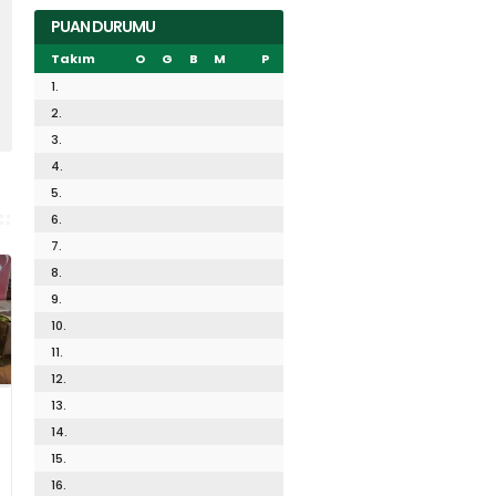
PUAN DURUMU
Takım
O
G
B
M
P
1.
2.
3.
4.
5.
6.
7.
8.
9.
10.
11.
12.
13.
14.
15.
16.