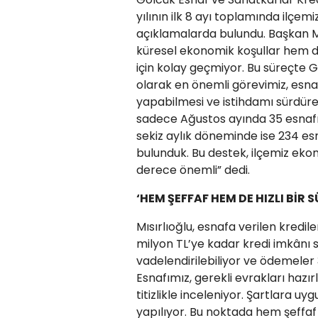
yılının ilk 8 ayı toplamında ilçemi
açıklamalarda bulundu. Başkan M
küresel ekonomik koşullar hem de
için kolay geçmiyor. Bu süreçte 
olarak en önemli görevimiz, esnaf
yapabilmesi ve istihdamı sürdüreb
sadece Ağustos ayında 35 esnafımı
sekiz aylık döneminde ise 234 e
bulunduk. Bu destek, ilçemiz ekono
derece önemli” dedi.
‘HEM ŞEFFAF HEM DE HIZLI Bİ
Mısırlıoğlu, esnafa verilen kredile
milyon TL’ye kadar kredi imkânı s
vadelendirilebiliyor ve ödemeler 3
Esnafımız, gerekli evrakları hazı
titizlikle inceleniyor. Şartlara uy
yapılıyor. Bu noktada hem şeffaf 