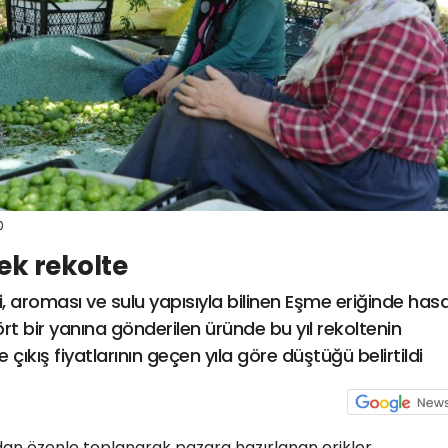
0
ek rekolte
, aroması ve sulu yapısıyla bilinen Eşme eriğinde has
t bir yanına gönderilen üründe bu yıl rekoltenin
ıkış fiyatlarının geçen yıla göre düştüğü belirtildi
an özenle toplanarak pazara hazırlanan erikler,