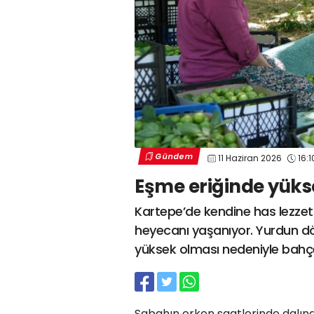
Gündem
11 Haziran 2026
16:1
Eşme eriğinde yüks
Kartepe’de kendine has lezzeti
heyecanı yaşanıyor. Yurdun dör
yüksek olması nedeniyle bahçe ç
Sabahın erken saatlerinde dalınd