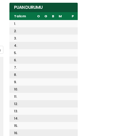
PUAN DURUMU
Takım
O
G
B
M
P
1.
2.
3.
4.
5.
6.
7.
8.
9.
10.
11.
12.
13.
14.
15.
16.