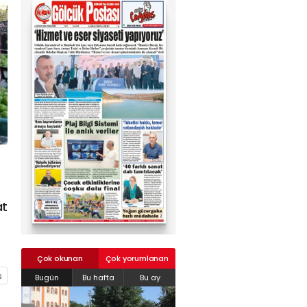
02624132333
haber@golcukpostasi.com
at
Çok okunan
Çok yorumlanan
Bugün
Bu hafta
Bu ay