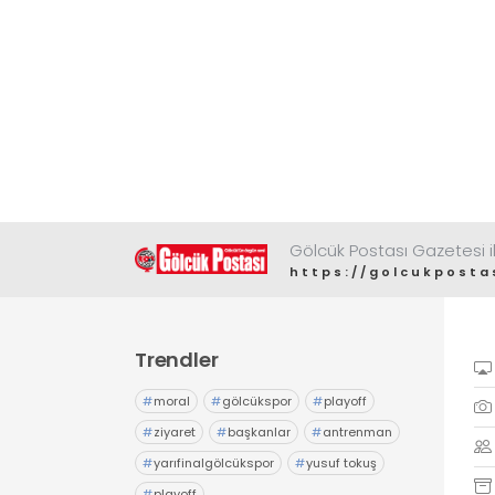
Gölcük Postası Gazetesi il
https://golcukposta
Trendler
#
moral
#
gölcükspor
#
playoff
#
ziyaret
#
başkanlar
#
antrenman
#
yarıfinalgölcükspor
#
yusuf tokuş
#
playoff