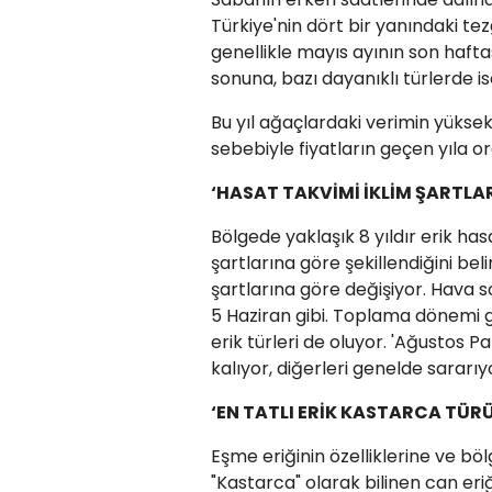
Türkiye'nin dört bir yanındaki tez
genellikle mayıs ayının son haft
sonuna, bazı dayanıklı türlerde i
Bu yıl ağaçlardaki verimin yükse
sebebiyle fiyatların geçen yıla ora
‘HASAT TAKVİMİ İKLİM ŞARTLA
Bölgede yaklaşık 8 yıldır erik h
şartlarına göre şekillendiğini belir
şartlarına göre değişiyor. Hava 
5 Haziran gibi. Toplama dönemi
erik türleri de oluyor. 'Ağustos Pa
kalıyor, diğerleri genelde sararıyo
‘EN TATLI ERİK KASTARCA TÜR
Eşme eriğinin özelliklerine ve böl
"Kastarca" olarak bilinen can eri