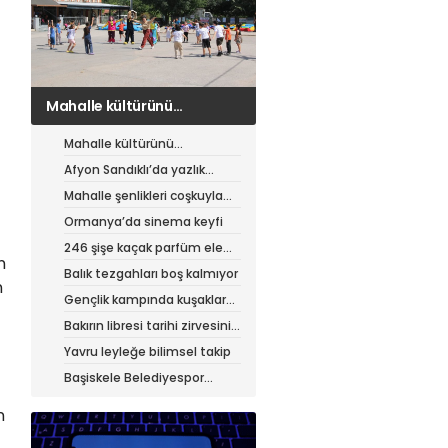
Afyon Sandıklı’da yazlık
patates hasadı
Mahalle kültürünü
canlandıran şenlik
Afyon Sandıklı’da yazlık
patates hasadı
Mahalle şenlikleri coşkuyla
sürüyor
Ormanya’da sinema keyfi
246 şişe kaçak parfüm ele
n
geçirildi
Balık tezgahları boş kalmıyor
n
Gençlik kampında kuşaklar
buluştu
Bakırın libresi tarihi zirvesini
test ediyor
Yavru leyleğe bilimsel takip
Başiskele Belediyespor
Gelişim Ligi’ne hazır
n