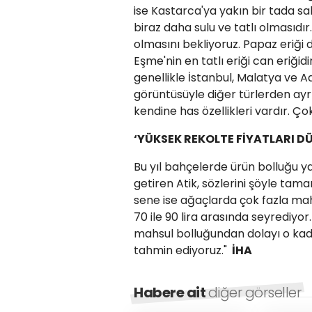
ise Kastarca'ya yakın bir tada sa
biraz daha sulu ve tatlı olmasıdır.
olmasını bekliyoruz. Papaz eriği
Eşme'nin en tatlı eriği can eriğid
genellikle İstanbul, Malatya ve A
görüntüsüyle diğer türlerden ayrı
kendine has özellikleri vardır. Çok 
‘YÜKSEK REKOLTE FİYATLARI D
Bu yıl bahçelerde ürün bolluğu y
getiren Atik, sözlerini şöyle tama
sene ise ağaçlarda çok fazla mah
70 ile 90 lira arasında seyrediyor
mahsul bolluğundan dolayı o kad
tahmin ediyoruz."
İHA
Habere ait
diğer görseller