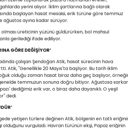
gahlarda yerini alıyor. İklim şartlarına bağlı olarak
asında başlayan hasat mesaisi, erik türüne göre temmuz
se ağustos ayına kadar sürüyor.
k olması üreticinin yüzünü güldürürken, bol mahsul
nla gerilediği ifade ediliyor.
RINA GÖRE DEĞİŞİYOR’
asadında çalışan Şendoğan Atik, hasat sürecinin hava
tti. Atik, "Genellikle 20 Mayıs'ta başlıyor. Bu tarih iklim
soğuk olduğu zaman hasat biraz daha geç başlıyor, örneği
 genelde temmuzun sonuna doğru bitiyor. Ağustosa sarka
pazı' dediğimiz erik var, o biraz daha dayanıklı. O yeşil
r" dedi.
ÜDÜR’
gede yetişen türlere değinen Atik, bölgenin en tatlı eriğini
ği olduğunu vurguladı. Havran türünün ekşi, Papaz eriğinin