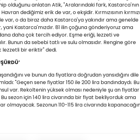
hip olduğunu anlatan Atik, "Aralarındaki fark, Kastarca'nın
 Havran dediğimiz erik de var, o ekşidir. Kırmızısının kırmız
 de var, o da biraz daha Kastarca'ya yakındır ama genelde
ir, yani Kastarca'mızdır. 81 ilin çoğuna gönderiyoruz ama
dana daha çok tercih ediyor. Eşme eriği, lezzeti ve
lır. Bunun da sebebi tatlı ve sulu olmasıdır. Rengine göre
lezzetli bir eriktir" dedi.
ÜŞÜRDÜ’
aşandığını ve bunun da fiyatlara doğrudan yansıdığını dile
mladı: "Geçen sene fiyatlar 150 ile 200 lira bandındaydı. Bu
sul var. Rekoltenin yüksek olması nedeniyle şu an fiyatlar
. Bu sezon için 140 lira civarında bir fiyat bekliyorduk ama
ar olmayacak. Sezonun 110-115 lira civarında kapanacağın