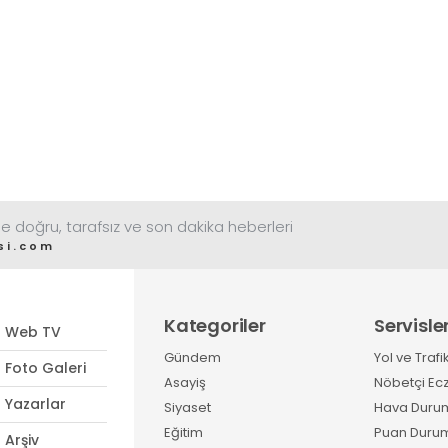
e doğru, tarafsız ve son dakika heberleri
si.com
Kategoriler
Servisle
Web TV
Gündem
Yol ve Trafi
Foto Galeri
Asayiş
Nöbetçi Ec
Yazarlar
Siyaset
Hava Duru
Eğitim
Puan Duru
Arşiv