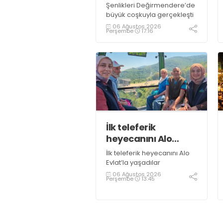
Şenlikleri Değirmendere’de
büyük coşkuyla gerçekleşti
06 Ağustos 2026
Perşembe
17:16
İlk teleferik
heyecanını Alo
Evlat’la yaşadılar
İlk teleferik heyecanını Alo
Evlat’la yaşadılar
06 Ağustos 2026
Perşembe
13:45