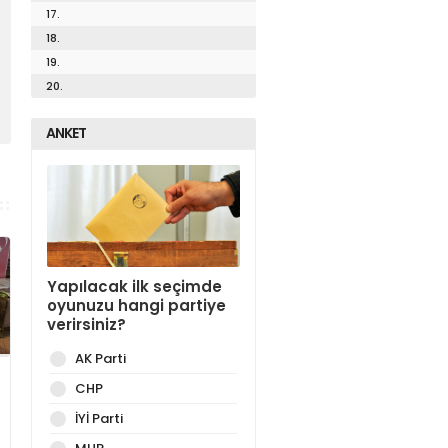
17.
18.
19.
20.
ANKET
Yapılacak ilk seçimde
oyunuzu hangi partiye
verirsiniz?
AK Parti
CHP
İYİ Parti