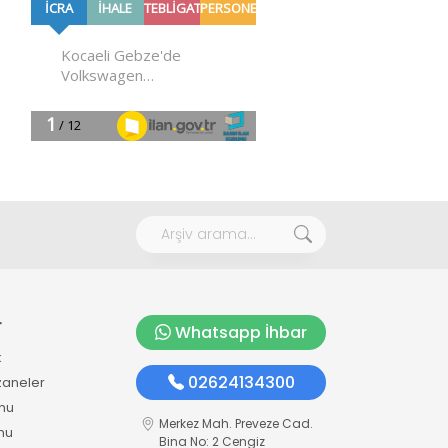
r
Whatsapp İhbar
k
02624134300
zaneler
mu
Merkez Mah. Preveze Cad.
mu
Bina No: 2 Cengiz