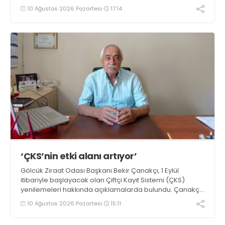
10 Ağustos 2026 Pazartesi
17:14
‘ÇKS’nin etki alanı artıyor’
Gölcük Ziraat Odası Başkanı Bekir Çanakçı, 1 Eylül
itibariyle başlayacak olan Çiftçi Kayıt Sistemi (ÇKS)
yenilemeleri hakkında açıklamalarda bulundu. Çanakçı,
“Çiftçi Kayıt Sistemi formatı, yaygınlaşması ve etki alanı
10 Ağustos 2026 Pazartesi
15:11
her yıl artarak devam etmektedir” dedi