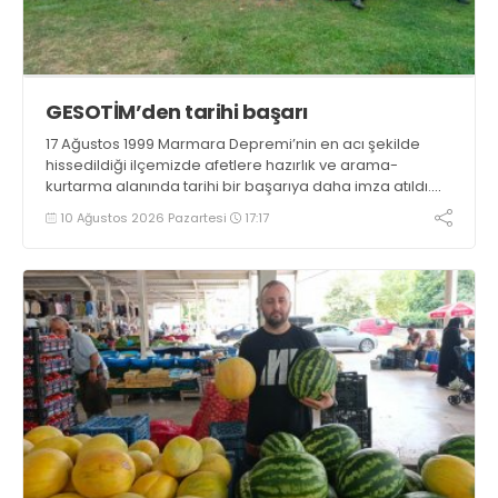
GESOTİM’den tarihi başarı
17 Ağustos 1999 Marmara Depremi’nin en acı şekilde
hissedildiği ilçemizde afetlere hazırlık ve arama-
kurtarma alanında tarihi bir başarıya daha imza atıldı.
Gölcük Arama Kurtarma Derneği (GESOTİM),
10 Ağustos 2026 Pazartesi
17:17
bünyesindeki 4. arama-kurtarma ekibinin akreditasyon
sürecini başarıyla tamamladı