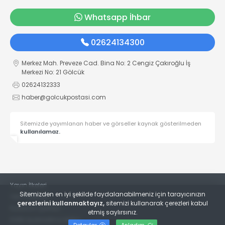
Whatsapp İhbar
02624134300
Merkez Mah. Preveze Cad. Bina No: 2 Cengiz Çakıroğlu İş
Merkezi No: 21 Gölcük
02624132333
haber@golcukpostasi.com
Sitemizde yayımlanan haber ve görseller kaynak gösterilmeden
kullanılamaz.
Yayın İlkeleri
Sitemizden en iyi şekilde faydalanabilmeniz için tarayıcınızın
Veri Politikası
çerezlerini kullanmaktayız,
sitemizi kullanarak çerezleri kabul
Kullanım Şartları
etmiş saylırsınız.
KVKK Aydınlatma Metni