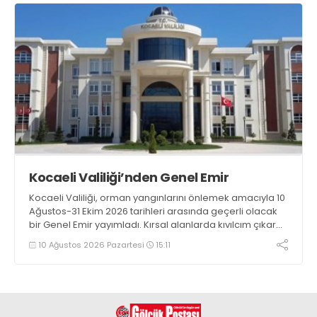
Kocaeli Valiliği’nden Genel Emir
Kocaeli Valiliği, orman yangınlarını önlemek amacıyla 10
Ağustos-31 Ekim 2026 tarihleri arasında geçerli olacak
bir Genel Emir yayımladı. Kırsal alanlarda kıvılcım çıkaran
makine kullanacak kişilerin önceden kolluk kuvvetlerine
10 Ağustos 2026 Pazartesi
15:11
bildirim yapması ve yanlarında 6 kilogramlık yangın tüpü
bulundurması zorunlu hale getirildi