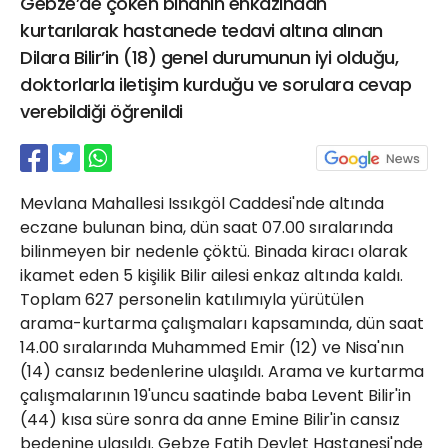
Gebze’de çöken binanın enkazından
21 Gölcük
kurtarılarak hastanede tedavi altına alınan
02624132333
Dilara Bilir’in (18) genel durumunun iyi olduğu,
haber@golcukpostasi.com
doktorlarla iletişim kurduğu ve sorulara cevap
verebildiği öğrenildi
Mevlana Mahallesi Issıkgöl Caddesi'nde altında
eczane bulunan bina, dün saat 07.00 sıralarında
bilinmeyen bir nedenle çöktü. Binada kiracı olarak
ikamet eden 5 kişilik Bilir ailesi enkaz altında kaldı.
Toplam 627 personelin katılımıyla yürütülen
arama-kurtarma çalışmaları kapsamında, dün saat
14.00 sıralarında Muhammed Emir (12) ve Nisa'nın
(14) cansız bedenlerine ulaşıldı. Arama ve kurtarma
çalışmalarının 19'uncu saatinde baba Levent Bilir'in
(44) kısa süre sonra da anne Emine Bilir'in cansız
bedenine ulaşıldı. Gebze Fatih Devlet Hastanesi'nde