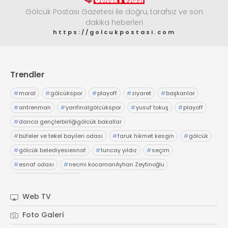
Gölcük Postası Gazetesi ile doğru, tarafsız ve son
dakika heberleri
https://golcukpostasi.com
Trendler
#
moral
#
gölcükspor
#
playoff
#
ziyaret
#
başkanlar
#
antrenman
#
yarıfinalgölcükspor
#
yusuf tokuş
#
playoff
#
darıca gençlerbirliğigölcük bakallar
#
büfeler ve tekel bayileri odası
#
faruk hikmet kesgin
#
gölcük
#
gölcük belediyesiesnaf
#
tuncay yıldız
#
seçim
#
esnaf odası
#
necmi kocamanAyhan Zeytinoğlu
#
Kocaeli Sanayi Odası
Web TV
Foto Galeri