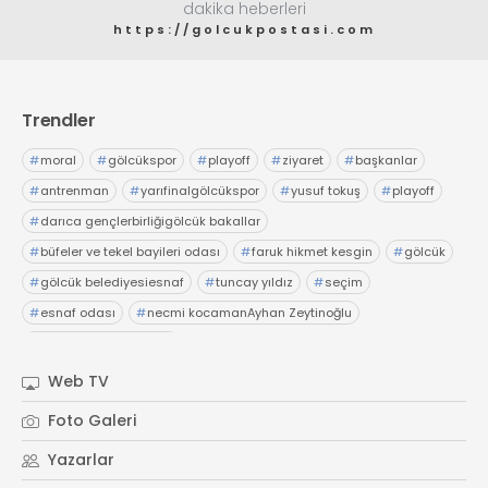
dakika heberleri
https://golcukpostasi.com
Trendler
#
moral
#
gölcükspor
#
playoff
#
ziyaret
#
başkanlar
#
antrenman
#
yarıfinalgölcükspor
#
yusuf tokuş
#
playoff
#
darıca gençlerbirliğigölcük bakallar
#
büfeler ve tekel bayileri odası
#
faruk hikmet kesgin
#
gölcük
#
gölcük belediyesiesnaf
#
tuncay yıldız
#
seçim
#
esnaf odası
#
necmi kocamanAyhan Zeytinoğlu
#
Kocaeli Sanayi Odası
Web TV
Foto Galeri
Yazarlar