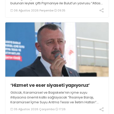
bulunan leylek çifti Pişmaniye ile Bulut’un yavrusu “Atlas”,
Büyükşehir’in yaban hayatını koruma çalışmalarının yeni
06 Ağustos 2026 Perşembe
09:35
simgesi oldu
‘Hizmet ve eser siyaseti yapıyoruz’
Gölcük, Karamürsel ve Başiskele’nin içme suyu
ihtiyacına önemli katkı sağlayacak “İhsaniye Barajı,
Karamürsel İçme Suyu Arıtma Tesisi ve İletim Hatları”
projesinin tanıtım töreninde konuşan Büyükşehir
05 Ağustos 2026 Çarşamba
17:26
Belediye Başkanı Tahir Büyükakın, “Hizmet ve eser