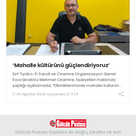
‘Mahalle kültürünü güçlendiriyoruz’
Sırf Tiyatro-Fi Sanat ve Cinemre Organizasyon Genel
Koordinatörü Mehmet Cinemre, faaliyetleri hakkında
yaptığı açıklamada, “Etkinliklerimizde mahalle kültürünü
ve birlik beraberlik duygusunu güçlendirmeyi
05 Ağustos 2026 Çarşamba
17:24
hedefliyoruz” dedi
Gölcük Postası Gazetesi ile doğru, tarafsız ve son