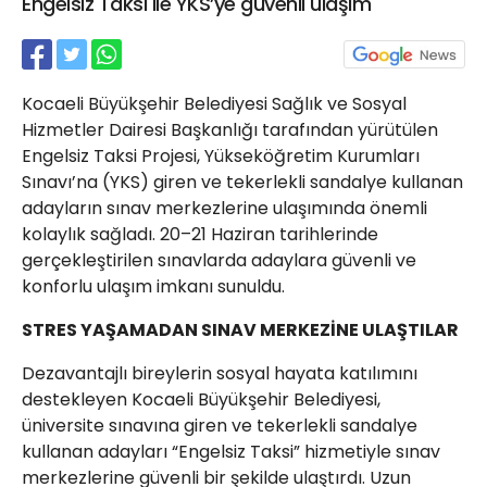
Engelsiz Taksi ile YKS’ye güvenli ulaşım
21 Gölcük
02624132333
haber@golcukpostasi.com
Kocaeli Büyükşehir Belediyesi Sağlık ve Sosyal
Hizmetler Dairesi Başkanlığı tarafından yürütülen
Engelsiz Taksi Projesi, Yükseköğretim Kurumları
Sınavı’na (YKS) giren ve tekerlekli sandalye kullanan
adayların sınav merkezlerine ulaşımında önemli
kolaylık sağladı. 20–21 Haziran tarihlerinde
gerçekleştirilen sınavlarda adaylara güvenli ve
konforlu ulaşım imkanı sunuldu.
STRES YAŞAMADAN SINAV MERKEZİNE ULAŞTILAR
Dezavantajlı bireylerin sosyal hayata katılımını
destekleyen Kocaeli Büyükşehir Belediyesi,
üniversite sınavına giren ve tekerlekli sandalye
kullanan adayları “Engelsiz Taksi” hizmetiyle sınav
merkezlerine güvenli bir şekilde ulaştırdı. Uzun