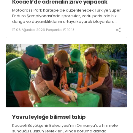
Kocaeli’de adrenalin zirve yapacak
Motocross Park Kartepe’de düzenlenecek Türkiye Süper
Enduro Şampiyonası’nda sporcular, zorlu parkurda hız,
denge ve dayanıklılıklarını ortaya koyarak izleyenlere
adrenalin dolu mücadeleler yaşatacak
06 Ağustos 2026 Perşembe
10:13
Yavru leyleğe bilimsel takip
Kocaeli Büyükşehir Belediyesi’nin Ormanya’da hizmete
sunduğu Düşkün Leylekler Evi’nde koruma altında