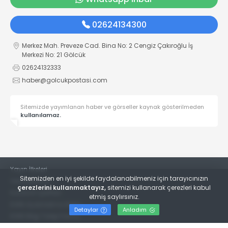
02624134300
Merkez Mah. Preveze Cad. Bina No: 2 Cengiz Çakıroğlu İş
Merkezi No: 21 Gölcük
02624132333
haber@golcukpostasi.com
Sitemizde yayımlanan haber ve görseller kaynak gösterilmeden
kullanılamaz.
Yayın İlkeleri
Sitemizden en iyi şekilde faydalanabilmeniz için tarayıcınızın
Veri Politikası
çerezlerini kullanmaktayız,
sitemizi kullanarak çerezleri kabul
Kullanım Şartları
etmiş saylırsınız.
KVKK Aydınlatma Metni
Detaylar
Anladım
KVKK Bilgi Talep Formu