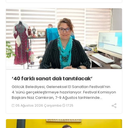
siyaseti gündemimizden hiç çıkmadı” dedi
‘40 farklı sanat dalı tanıtılacak’
Gölcük Belediyesi, Geleneksel El Sanatları Festivali’nin
4.’sünü gerçekleştirmeye hazırlanıyor. Festival Komisyon
Başkanı Naz Camkıran, 7-9 Ağustos tarihlerinde
gerçekleşecek organizasyon hakkında yaptığı
05 Ağustos 2026 Çarşamba
17:25
açıklamada, “Yaklaşık 40 farklı sanat dalı tanıtılacak”
dedi